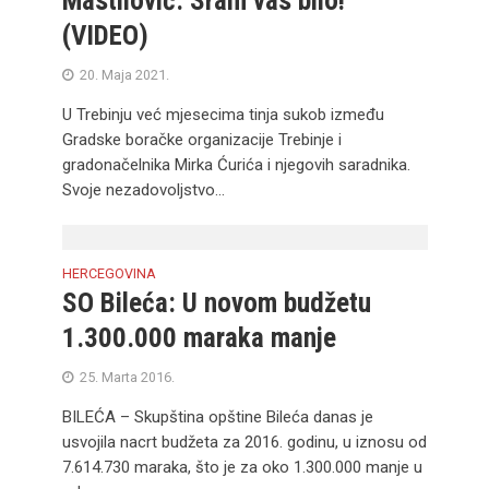
Mastilović: Sram vas bilo!
(VIDEO)
20. Maja 2021.
U Trebinju već mjesecima tinja sukob između
Gradske boračke organizacije Trebinje i
gradonačelnika Mirka Ćurića i njegovih saradnika.
Svoje nezadovoljstvo...
HERCEGOVINA
SO Bileća: U novom budžetu
1.300.000 maraka manje
25. Marta 2016.
BILEĆA – Skupština opštine Bileća danas je
usvojila nacrt budžeta za 2016. godinu, u iznosu od
7.614.730 maraka, što je za oko 1.300.000 manje u