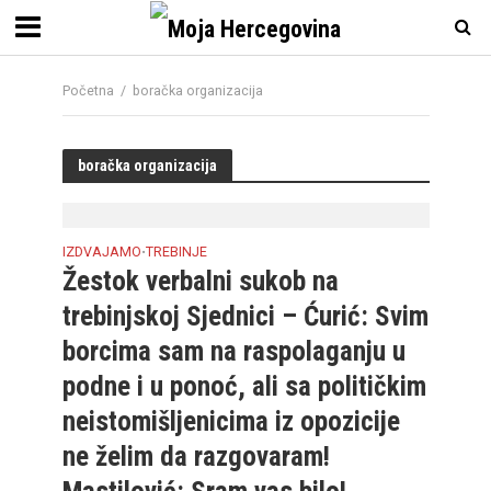
Početna
/
boračka organizacija
boračka organizacija
IZDVAJAMO
TREBINJE
•
Žestok verbalni sukob na
trebinjskoj Sjednici – Ćurić: Svim
borcima sam na raspolaganju u
podne i u ponoć, ali sa političkim
neistomišljenicima iz opozicije
ne želim da razgovaram!