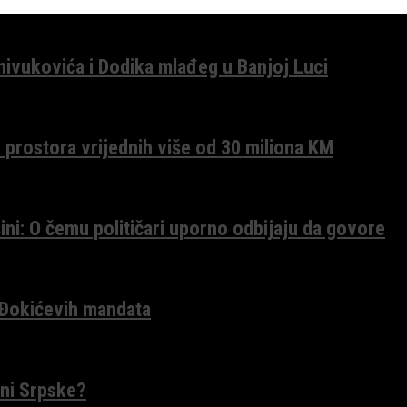
anivukovića i Dodika mlađeg u Banjoj Luci
 prostora vrijednih više od 30 miliona KM
ini: O čemu političari uporno odbijaju da govore
 Đokićevih mandata
ceni Srpske?