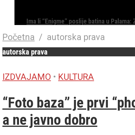
Ima li “Enigme” poslije batina u Palama:
Početna
/
autorska prava
autorska prava
IZDVAJAMO
•
KULTURA
“Foto baza” je prvi “ph
a ne javno dobro