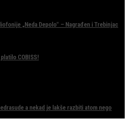
diofonije „Neda Depolo“ – Nagrađen i Trebinjac
 platilo COBISS!
edrasude a nekad je lakše razbiti atom nego