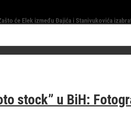
 Zašto će Elek između Đajića i Stanivukovića izabra
oto stock” u BiH: Fotogr