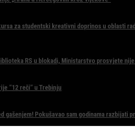
ursa za studentski kreativni doprinos u oblasti ra
lioteka RS u blokadi, Ministarstvo prosvjete nije
ije ”12 reči” u Trebinju
red gašenjem! Pokušavao sam godinama razbijati pr