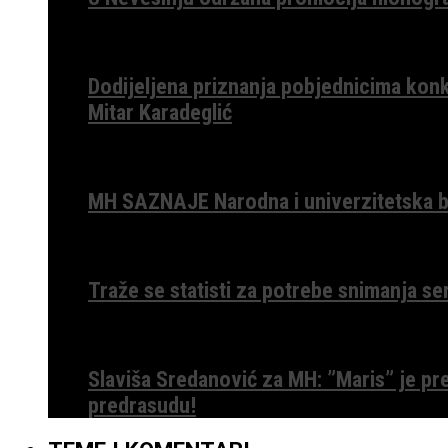
Dodijeljena priznanja pobjednicima konk
Mitar Karadeglić
MH SAZNAJE Narodna i univerzitetska bib
Traže se statisti za potrebe snimanja ser
Slaviša Sredanović za MH: ”Maris” je p
predrasudu!