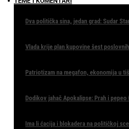
TEME I KOMENTARI
Dva politička sina, jedan grad: Sudar St
Vlada krije plan kupovine šest poslovnih
Patriotizam na megafon, ekonomija u tiš
Dodikov jahač Apokalipse: Prah i pepeo
Ima li ćacija i blokadera na političkoj s