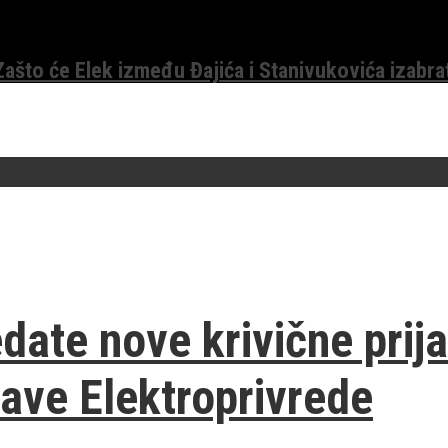
 Zašto će Elek između Đajića i Stanivukovića izabra
edate nove krivične prij
rave Elektroprivrede