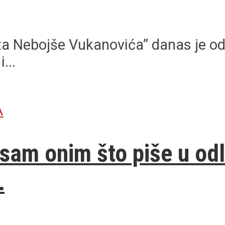
ista Nebojše Vukanovića” danas je o
...
A
sam onim što piše u od
…