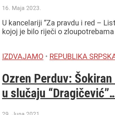
16. Maja 2023.
U kancelariji ”Za pravdu i red – L
kojoj je bilo riječi o zloupotrebama i
IZDVAJAMO
•
REPUBLIKA SRPSK
Ozren Perduv: Šokiran 
u slučaju “Dragičević”
29. Juna 2021.