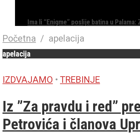
Ima li “Enigme” poslije batina u Palama:
Početna
/
apelacija
apelacija
IZDVAJAMO
•
TREBINJE
Iz ”Za pravdu i red” pr
Petrovića i članova Up