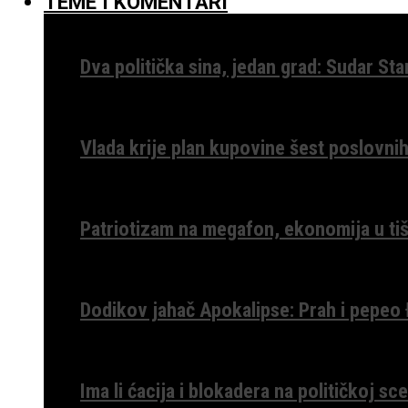
TEME I KOMENTARI
Dva politička sina, jedan grad: Sudar St
Vlada krije plan kupovine šest poslovnih
Patriotizam na megafon, ekonomija u tiš
Dodikov jahač Apokalipse: Prah i pepeo
Ima li ćacija i blokadera na političkoj s