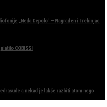
diofonije „Neda Depolo“ – Nagrađen i Trebinjac
 platilo COBISS!
edrasude a nekad je lakše razbiti atom nego