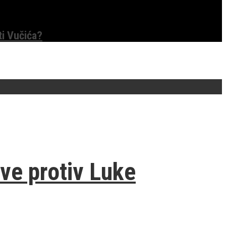
ti Vučića?
ave protiv Luke