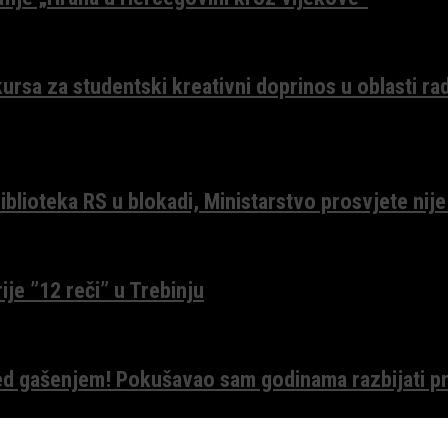
ursa za studentski kreativni doprinos u oblasti ra
lioteka RS u blokadi, Ministarstvo prosvjete nije
ije ”12 reči” u Trebinju
red gašenjem! Pokušavao sam godinama razbijati pr