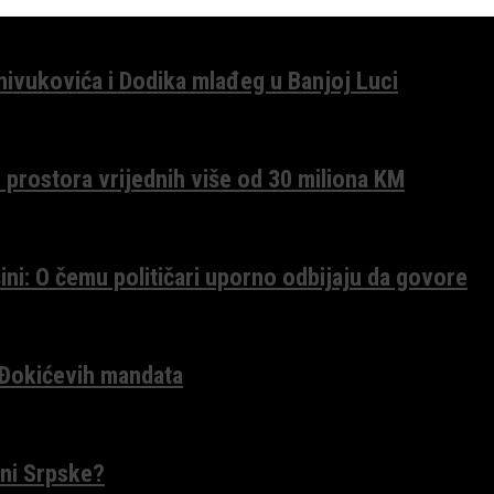
anivukovića i Dodika mlađeg u Banjoj Luci
 prostora vrijednih više od 30 miliona KM
ini: O čemu političari uporno odbijaju da govore
 Đokićevih mandata
ceni Srpske?