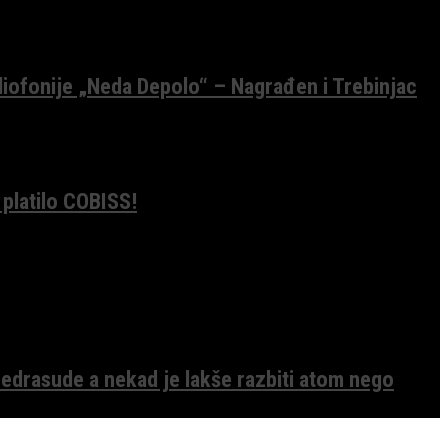
diofonije „Neda Depolo“ – Nagrađen i Trebinjac
 platilo COBISS!
edrasude a nekad je lakše razbiti atom nego