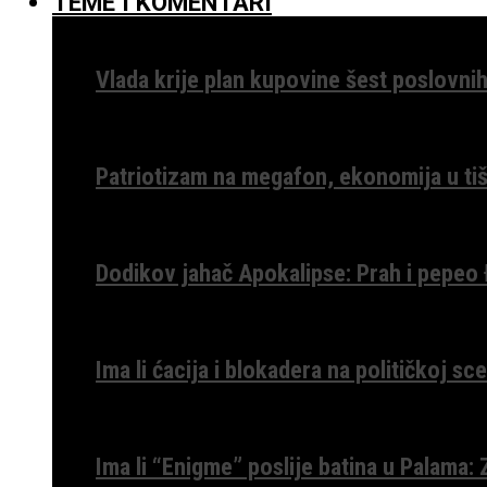
TEME I KOMENTARI
Vlada krije plan kupovine šest poslovnih
Patriotizam na megafon, ekonomija u tiš
Dodikov jahač Apokalipse: Prah i pepeo
Ima li ćacija i blokadera na političkoj s
Ima li “Enigme” poslije batina u Palama: