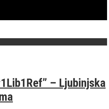
1Lib1Ref” – Ljubinjska
ima