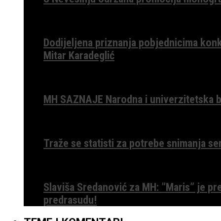
Dodijeljena priznanja pobjednicima konk
Mitar Karadeglić
MH SAZNAJE Narodna i univerzitetska bib
Traže se statisti za potrebe snimanja ser
Slaviša Sredanović za MH: ”Maris” je p
predrasudu!