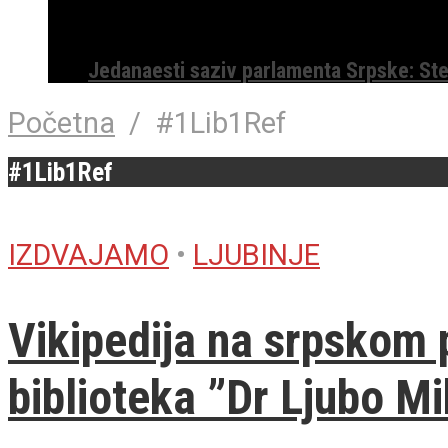
Jedanaesti saziv parlamenta Srpske: St
Početna
/
#1Lib1Ref
#1Lib1Ref
IZDVAJAMO
•
LJUBINJE
Vikipedija na srpskom 
biblioteka ”Dr Ljubo M