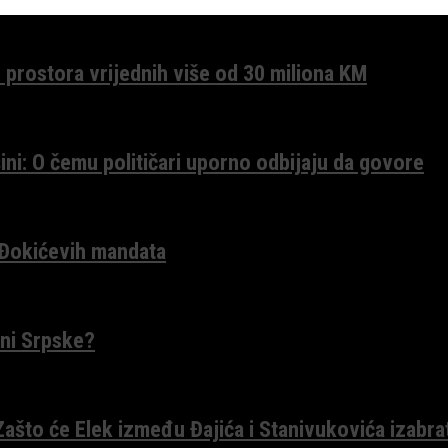
 prostora vrijednih više od 30 miliona KM
ini: O čemu političari uporno odbijaju da govore
 Đokićevih mandata
ceni Srpske?
 Zašto će Elek između Đajića i Stanivukovića izabra