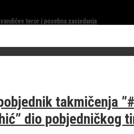
evandićev teror i posebna zasjedanja
pobjednik takmičenja ”#
ihić” dio pobjedničkog t