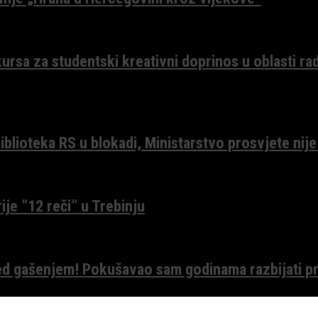
ursa za studentski kreativni doprinos u oblasti ra
lioteka RS u blokadi, Ministarstvo prosvjete nije
ije ”12 reči” u Trebinju
red gašenjem! Pokušavao sam godinama razbijati pr