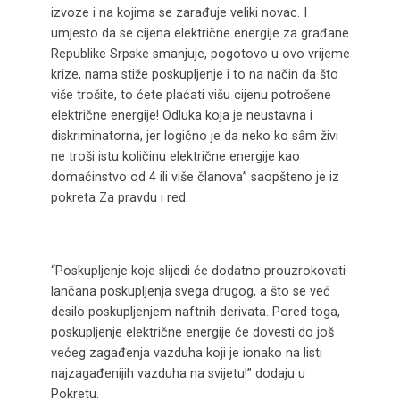
izvoze i na kojima se zarađuje veliki novac. I
umjesto da se cijena električne energije za građane
Republike Srpske smanjuje, pogotovo u ovo vrijeme
krize, nama stiže poskupljenje i to na način da što
više trošite, to ćete plaćati višu cijenu potrošene
električne energije! Odluka koja je neustavna i
diskriminatorna, jer logično je da neko ko sâm živi
ne troši istu količinu električne energije kao
domaćinstvo od 4 ili više članova” saopšteno je iz
pokreta Za pravdu i red.
“Poskupljenje koje slijedi će dodatno prouzrokovati
lančana poskupljenja svega drugog, a što se već
desilo poskupljenjem naftnih derivata. Pored toga,
poskupljenje električne energije će dovesti do još
većeg zagađenja vazduha koji je ionako na listi
najzagađenijih vazduha na svijetu!” dodaju u
Pokretu.