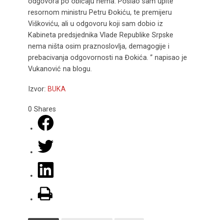
odgovora po običaju nema. Poslao sam upite
resornom ministru Petru Đokiću, te premijeru
Viškoviću, ali u odgovoru koji sam dobio iz
Kabineta predsjednika Vlade Republike Srpske
nema ništa osim praznoslovlja, demagogije i
prebacivanja odgovornosti na Đokića. ” napisao je
Vukanović na blogu.
Izvor:
BUKA
0
Shares