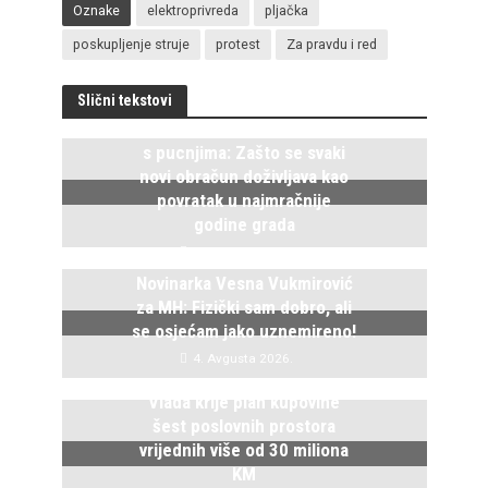
Oznake
elektroprivreda
pljačka
poskupljenje struje
protest
Za pravdu i red
Slični tekstovi
Istočno Sarajevo ponovo živi
s pucnjima: Zašto se svaki
novi obračun doživljava kao
povratak u najmračnije
godine grada
5. Avgusta 2026.
Novinarka Vesna Vukmirović
za MH: Fizički sam dobro, ali
se osjećam jako uznemireno!
4. Avgusta 2026.
Vlada krije plan kupovine
šest poslovnih prostora
vrijednih više od 30 miliona
KM