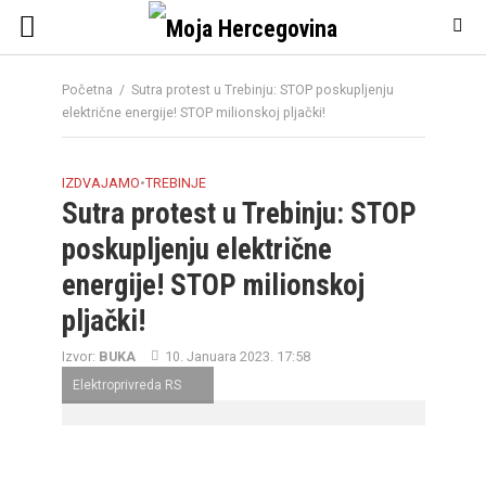
Početna
/
Sutra protest u Trebinju: STOP poskupljenju
električne energije! STOP milionskoj pljački!
IZDVAJAMO
•
TREBINJE
Sutra protest u Trebinju: STOP
poskupljenju električne
energije! STOP milionskoj
pljački!
Izvor:
BUKA
10. Januara 2023. 17:58
Elektroprivreda RS