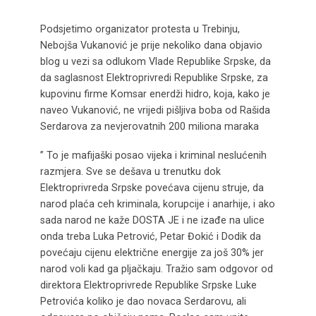
Podsjetimo organizator protesta u Trebinju,
Nebojša Vukanović je prije nekoliko dana objavio
blog u vezi sa odlukom Vlade Republike Srpske, da
da saglasnost Elektroprivredi Republike Srpske, za
kupovinu firme Komsar enerdži hidro, koja, kako je
naveo Vukanović, ne vrijedi pišljiva boba od Rašida
Serdarova za nevjerovatnih 200 miliona maraka
” To je mafijaški posao vijeka i kriminal neslućenih
razmjera. Sve se dešava u trenutku dok
Elektroprivreda Srpske povećava cijenu struje, da
narod plaća ceh kriminala, korupcije i anarhije, i ako
sada narod ne kaže DOSTA JE i ne izađe na ulice
onda treba Luka Petrović, Petar Đokić i Dodik da
povećaju cijenu električne energije za još 30% jer
narod voli kad ga pljačkaju. Tražio sam odgovor od
direktora Elektroprivrede Republike Srpske Luke
Petrovića koliko je dao novaca Serdarovu, ali