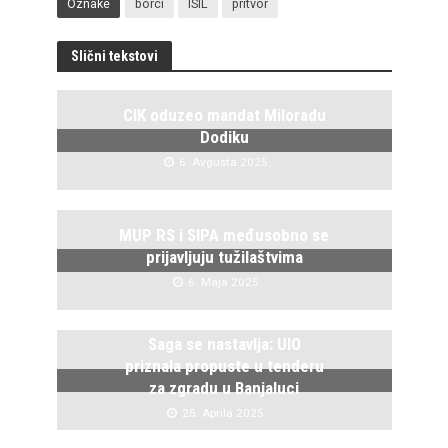
Oznake
borci
ISIL
pritvor
Slični tekstovi
CIK oduzeo mandat Miloradu
Dodiku
6. Avgusta 2025.
MUP RS i SIPA međusobno se
prijavljuju tužilaštvima
6. Maja 2025.
Saga se nastavlja: UIO
priznala propuste u tenderu
za zgradu u Banjaluci
25. Aprila 2025.