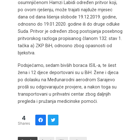
osumnjičenom Hamzi Labidi određen pritvor koji,
po ovom rješenju, može trajati najduže mjesec
dana od dana lišenja slobode 19.12.2019. godine,
odnosno do 19.01.2020. godine ili do druge odluke
Suda. Pritvor je određen zbog postojanja posebnog
pritvorskog razloga propisanog članom 132. stav 1.
tačka a) ZKP BiH, odnosno zbog opasnosti od
bjekstva.
Podsjećamo, sedam bivših boraca ISIL-a, te šest
žena i 12 djece deportovani su u BiH. Žene i djeca
po dolasku na Međunarodni aerodrom Sarajevo
prošli su odgovarajuće provjere, a nakon toga su
transportovani u prihvatni centar zbog daljnjih
pregleda i pružanja medicinske pomoći.
4
Shares