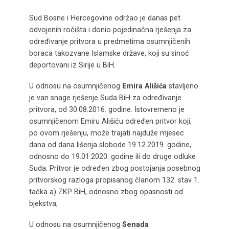
Sud Bosne i Hercegovine održao je danas pet
odvojenih ročišta i donio pojedinačna rješenja za
određivanje pritvora u predmetima osumnjičenih
boraca takozvane Islamske države, koji su sinoć
deportovani iz Sirije u BiH.
U odnosu na osumnjičenog
Emira Ališića
stavljeno
je van snage rješenje Suda BiH za određivanje
pritvora, od 30.08.2016. godine. Istovremeno je
osumnjičenom Emiru Ališiću određen pritvor koji,
po ovom rješenju, može trajati najduže mjesec
dana od dana lišenja slobode 19.12.2019. godine,
odnosno do 19.01.2020. godine ili do druge odluke
Suda. Pritvor je određen zbog postojanja posebnog
pritvorskog razloga propisanog članom 132. stav 1.
tačka a) ZKP BiH, odnosno zbog opasnosti od
bjekstva;
U odnosu na osumnjičenog
Senada