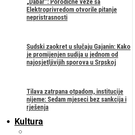
„Dabar“: Porodične veze sa
Elektroprivredom otvorile pitanje
nepristrasnosti
Sudski zaokret u slučaju Gajanin: Kako
je promijenjen sudija u jednom od
najosjetljivijih sporova u Srpskoj
Tilava zatrpana otpadom, institucije
nijeme: Sedam mjeseci bez sankcija i
rješenja
Kultura