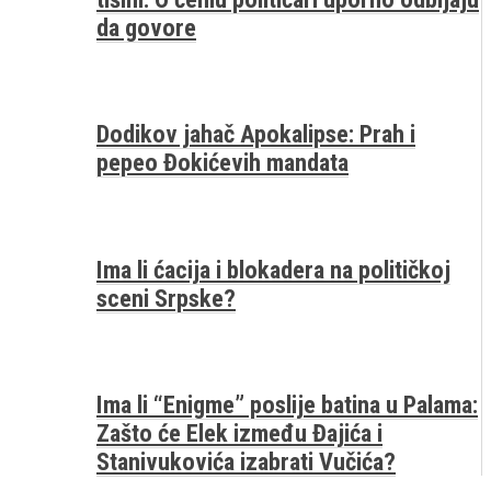
da govore
Dodikov jahač Apokalipse: Prah i
pepeo Đokićevih mandata
Ima li ćacija i blokadera na političkoj
sceni Srpske?
Ima li “Enigme” poslije batina u Palama:
Zašto će Elek između Đajića i
Stanivukovića izabrati Vučića?