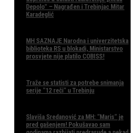
Depolo“ – Nagrađen i Trebinjac Mitar
Karadeglić
MH SAZNAJE Narodna i univerzitetska
biblioteka RS u blokadi, Ministarstvo
prosvjete nije platilo COBISS!
Traže se statisti za potrebe snimanja
serije ”12 reči” u Trebinju
Slaviša Sredanović za MH: ”Maris” je
pred gašenjem! Pokušavao sam
godinama razbijati predrasude a nekad