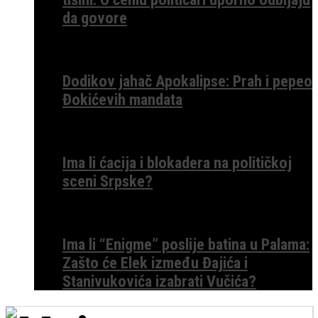
da govore
Dodikov jahač Apokalipse: Prah i pepeo
Đokićevih mandata
Ima li ćacija i blokadera na političkoj
sceni Srpske?
Ima li “Enigme” poslije batina u Palama:
Zašto će Elek između Đajića i
Stanivukovića izabrati Vučića?