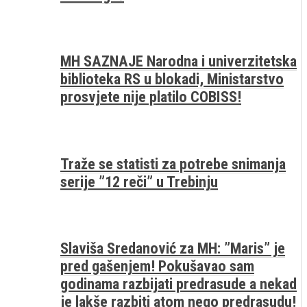
MH SAZNAJE Narodna i univerzitetska
biblioteka RS u blokadi, Ministarstvo
prosvjete nije platilo COBISS!
Traže se statisti za potrebe snimanja
serije ”12 reči” u Trebinju
Slaviša Sredanović za MH: ”Maris” je
pred gašenjem! Pokušavao sam
godinama razbijati predrasude a nekad
je lakše razbiti atom nego predrasudu!