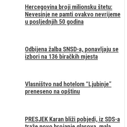
Hercegovina broji milionsku štetu:
Nevesinje ne pamti ovakvo nevrijeme
u posljednjih 50 godina
Odbijena žalba SNSD-a, ponavljaju se
izbori na 136 biračkih mjesta
Vlasništvo nad hotelom “Ljubinje”
preneseno na opštinu
PRESJEK Karan bliži pobjedi, iz SDS-a
traže novo brojanje glasova, mala