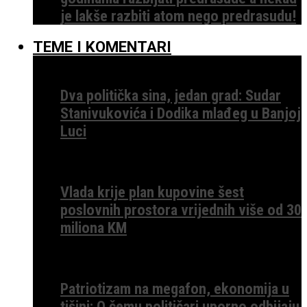
je lakše razbiti atom nego predrasudu!
TEME I KOMENTARI
Dva politička sina, jedan grad: Sudar
Stanivukovića i Dodika mlađeg u Banjoj
Luci
Vlada krije plan kupovine šest
poslovnih prostora vrijednih više od 30
miliona KM
Patriotizam na megafon, ekonomija u
tišini: O čemu političari uporno odbijaju