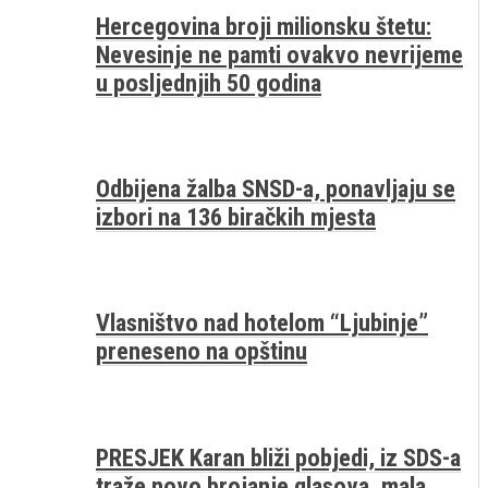
Hercegovina broji milionsku štetu:
Nevesinje ne pamti ovakvo nevrijeme
u posljednjih 50 godina
Odbijena žalba SNSD-a, ponavljaju se
izbori na 136 biračkih mjesta
Vlasništvo nad hotelom “Ljubinje”
preneseno na opštinu
PRESJEK Karan bliži pobjedi, iz SDS-a
traže novo brojanje glasova, mala