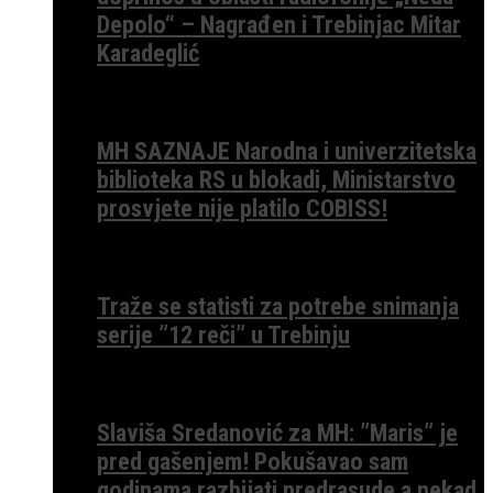
Depolo“ – Nagrađen i Trebinjac Mitar
Karadeglić
MH SAZNAJE Narodna i univerzitetska
biblioteka RS u blokadi, Ministarstvo
prosvjete nije platilo COBISS!
Traže se statisti za potrebe snimanja
serije ”12 reči” u Trebinju
Slaviša Sredanović za MH: ”Maris” je
pred gašenjem! Pokušavao sam
godinama razbijati predrasude a nekad