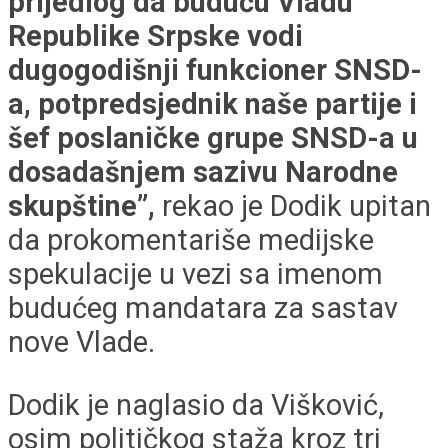
prijedlog da buduću Vladu
Republike Srpske vodi
dugogodišnji funkcioner SNSD-
a, potpredsjednik naše partije i
šef poslaničke grupe SNSD-a u
dosadašnjem sazivu Narodne
skupštine”,
rekao je Dodik upitan
da prokomentariše medijske
spekulacije u vezi sa imenom
budućeg mandatara za sastav
nove Vlade.
Dodik je naglasio da Višković,
osim političkog staža kroz tri