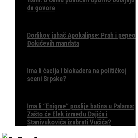
da govore
Dodikov jahač Apokalipse: Prah i pepeo
Đokićevih mandata
Ima li ćacija i blokadera na političkoj
sceni Srpske?
Ima li “Enigme” poslije batina u Palama:
Zašto će Elek između Đajića i
Stanivukovića izabrati Vučića?