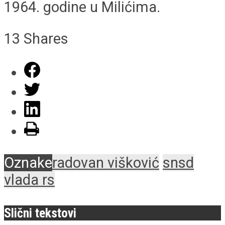
1964. godine u Milićima.
13
Shares
Oznake
radovan višković
snsd
vlada rs
Slični tekstovi