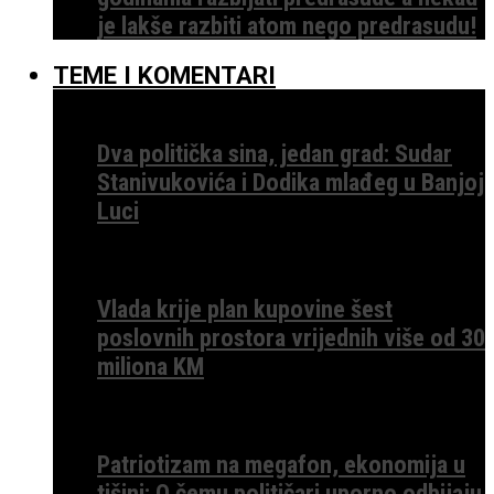
je lakše razbiti atom nego predrasudu!
TEME I KOMENTARI
Dva politička sina, jedan grad: Sudar
Stanivukovića i Dodika mlađeg u Banjoj
Luci
Vlada krije plan kupovine šest
poslovnih prostora vrijednih više od 30
miliona KM
Patriotizam na megafon, ekonomija u
tišini: O čemu političari uporno odbijaju