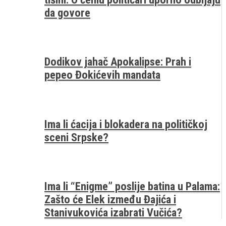
da govore
Dodikov jahač Apokalipse: Prah i
pepeo Đokićevih mandata
Ima li ćacija i blokadera na političkoj
sceni Srpske?
Ima li “Enigme” poslije batina u Palama:
Zašto će Elek između Đajića i
Stanivukovića izabrati Vučića?