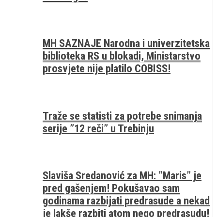
MH SAZNAJE Narodna i univerzitetska
biblioteka RS u blokadi, Ministarstvo
prosvjete nije platilo COBISS!
Traže se statisti za potrebe snimanja
serije ”12 reči” u Trebinju
Slaviša Sredanović za MH: ”Maris” je
pred gašenjem! Pokušavao sam
godinama razbijati predrasude a nekad
je lakše razbiti atom nego predrasudu!