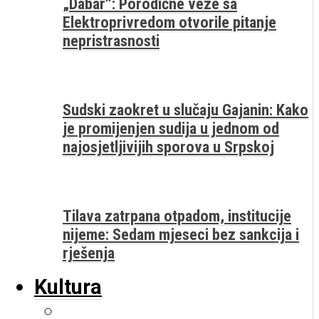
„Dabar“: Porodične veze sa
Elektroprivredom otvorile pitanje
nepristrasnosti
Sudski zaokret u slučaju Gajanin: Kako
je promijenjen sudija u jednom od
najosjetljivijih sporova u Srpskoj
Tilava zatrpana otpadom, institucije
nijeme: Sedam mjeseci bez sankcija i
rješenja
Kultura