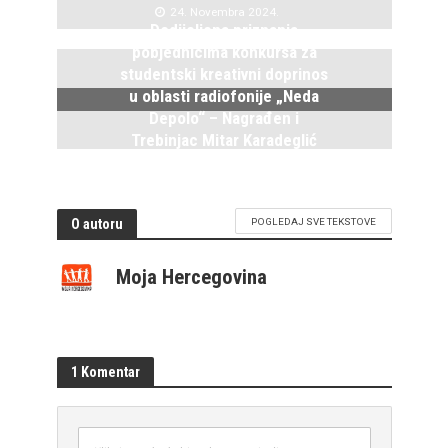
24. Novembra 2024.
Dodijeljena priznanja
pobjednicima konkursa za
studentski kreativni doprinos
u oblasti radiofonije „Neda
Depolo“ – Nagrađen i
Trebinjac Mitar Karadeglić
2. Novembra 2024.
O autoru
POGLEDAJ SVE TEKSTOVE
Moja Hercegovina
1 Komentar