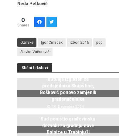
Neda Petković
0
Shares
Oznake
Igor Crnadak
izbori 2016
pdp
Slavko Vučurević
Slični tekstovi
Butulija izglasan za
predsjednika Skupštine,
Bošković ponovo zamjenik
gradonačelnika
10. Decembra 2024.
Sud poništio građevinsku
dozvolu za gradnju nove
Bolnice u Trebinju?!