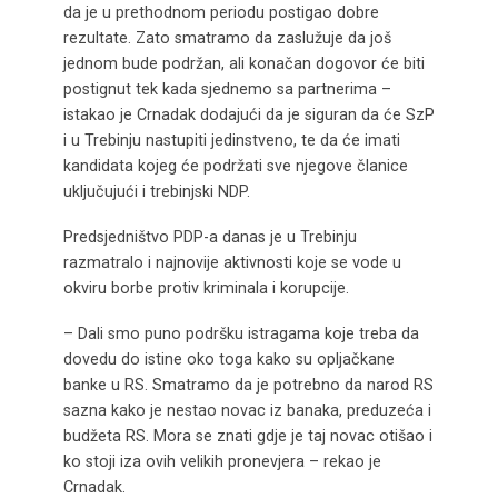
da je u prethodnom periodu postigao dobre
rezultate. Zato smatramo da zaslužuje da još
jednom bude podržan, ali konačan dogovor će biti
postignut tek kada sjednemo sa partnerima –
istakao je Crnadak dodajući da je siguran da će SzP
i u Trebinju nastupiti jedinstveno, te da će imati
kandidata kojeg će podržati sve njegove članice
uključujući i trebinjski NDP.
Predsjedništvo PDP-a danas je u Trebinju
razmatralo i najnovije aktivnosti koje se vode u
okviru borbe protiv kriminala i korupcije.
– Dali smo puno podršku istragama koje treba da
dovedu do istine oko toga kako su opljačkane
banke u RS. Smatramo da je potrebno da narod RS
sazna kako je nestao novac iz banaka, preduzeća i
budžeta RS. Mora se znati gdje je taj novac otišao i
ko stoji iza ovih velikih pronevjera – rekao je
Crnadak.