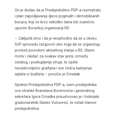
On je dodao da je Predsjedništvo PDP-a razmatralo
i plan zapošljavanja djece poginulih i demobilisanih
boraca, koji će kroz nekoliko dana biti zvanično
upućen Boračkoj organizaciji RS.
– Zaključili smo i da je neophodno da se u okviru
SzP sprovedu razgovori oko toga da se organizuju
protesti povodom aktuelnog stanja u RS. Glavni
motiv i okidač za ovakav stav jeste, između
ostalog, i poskupljenje struje, te opšte
nezadovoljstvo građana i sve češća kašnjenja
isplata iz budžeta – poručio je Crnadak.
Sjednici Predsjedništva PDP-a, osim predsjednika
ove stranke Branislava Borenovića i generalnog
sekretara Igora Crnadka prisustvovao je i trebinjski
gradonačelnik Slavko Vučurević, te ostali članovi
predsjedništva.