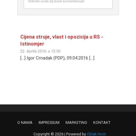
Kliknite ovde da biste komentarisali
Cijena struje, vlast i opozicija u RS -
Istinomjer
22. Aprila 2016. u 13:50
[…] Igor Crnadak (PDP), 09.04.2016 […]
O NAMA
IMPRESSUM
MARKETING
KONTAKT
Copyright © 2026 | Powered by
Oblak Host