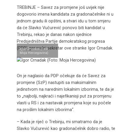
TREBINJE – Savez za promjene još uvijek nije
dogovorio imena kandidata za gradonačelnike ni u
jednom gradu ili opštini, a stvari idu u tom smjeru
da će Slavko Vučurević ponovo biti kandidat u
Trebinju, rekao je danas nakon sjednice
Predsjedništva Partije demokratskog progresa
(PDP) generelni sekretar ove stranke Igor Crnadak.
Igor Crnadak (Foto:
Moja Hercegovina)
On je naglasio da PDP očekuje da će Savez za
promjene (SzP) nastupiti sa maksimalnim
jedinstvom na narednim lokalnim izborima, te da je
to „najbolji, najkraći i najefikanisji put za promjenu
vlasti u RS i za nastavak promjena koje su počele
na prošlim lokalnim izborima“.
– Kada je riječ o Trebinju, mi smatramo da je
Slavko Vučurević kao gradonačelnik dobro radio, te