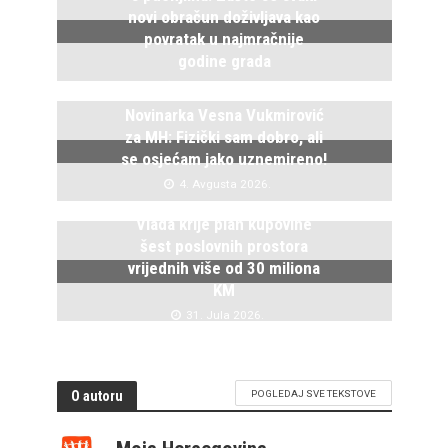
novi obračun doživljava kao
povratak u najmračnije
godine grada
5. Avgusta 2026.
Novinarka Vesna Vukmirović
za MH: Fizički sam dobro, ali
se osjećam jako uznemireno!
4. Avgusta 2026.
Vlada krije plan kupovine
šest poslovnih prostora
vrijednih više od 30 miliona
KM
31. Jula 2026.
O autoru
POGLEDAJ SVE TEKSTOVE