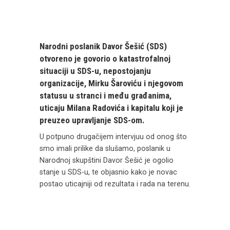
Narodni poslanik Davor Šešić (SDS)
otvoreno je govorio o katastrofalnoj
situaciji u SDS-u, nepostojanju
organizacije, Mirku Šaroviću i njegovom
statusu u stranci i među građanima,
uticaju Milana Radovića i kapitalu koji je
preuzeo upravljanje SDS-om.
U potpuno drugačijem intervjuu od onog što
smo imali prilike da slušamo, poslanik u
Narodnoj skupštini Davor Šešić je ogolio
stanje u SDS-u, te objasnio kako je novac
postao uticajniji od rezultata i rada na terenu.