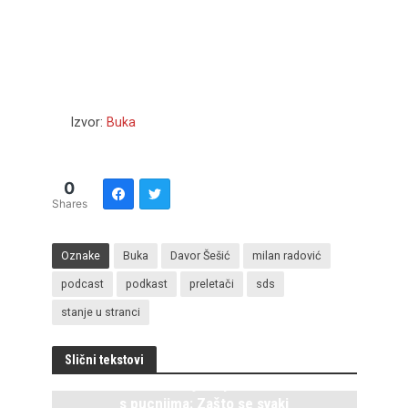
Izvor:
Buka
0
Shares
Oznake
Buka
Davor Šešić
milan radović
podcast
podkast
preletači
sds
stanje u stranci
Slični tekstovi
Istočno Sarajevo ponovo živi
s pucnjima: Zašto se svaki