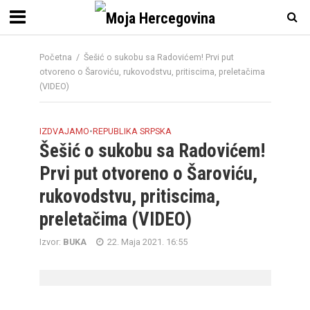
Početna
/
Šešić o sukobu sa Radovićem! Prvi put
otvoreno o Šaroviću, rukovodstvu, pritiscima, preletačima
(VIDEO)
IZDVAJAMO
•
REPUBLIKA SRPSKA
Šešić o sukobu sa Radovićem!
Prvi put otvoreno o Šaroviću,
rukovodstvu, pritiscima,
preletačima (VIDEO)
Izvor:
BUKA
22. Maja 2021. 16:55