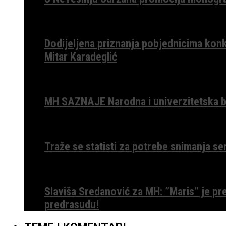
Dodijeljena priznanja pobjednicima konk
Mitar Karadeglić
MH SAZNAJE Narodna i univerzitetska bib
Traže se statisti za potrebe snimanja ser
Slaviša Sredanović za MH: ”Maris” je p
predrasudu!