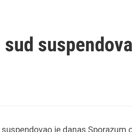
ni sud suspendov
suspendovao je danas Sporazum o 