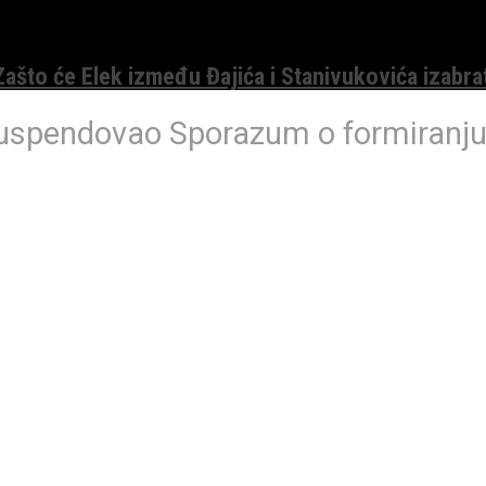
 Zašto će Elek između Đajića i Stanivukovića izabra
 suspendovao Sporazum o formiranj