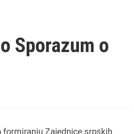
ao Sporazum o
formiranju Zajednice srpskih