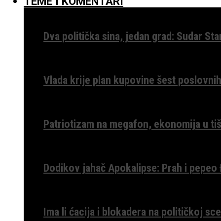
TEME I KOMENTARI
Dva politička sina, jedan grad: Sudar St
Vlada krije plan kupovine šest poslovnih
Patriotizam na megafon, ekonomija u tiš
Dodikov jahač Apokalipse: Prah i pepeo
Ima li ćacija i blokadera na političkoj s