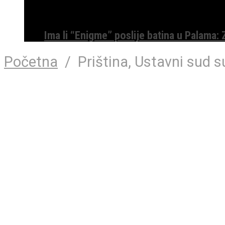
Ima li “Enigme” poslije batina u Palama:
Početna
/
Priština, Ustavni sud