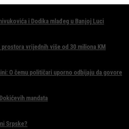
anivukovića i Dodika mlađeg u Banjoj Luci
 prostora vrijednih više od 30 miliona KM
ini: O čemu političari uporno odbijaju da govore
 Đokićevih mandata
ceni Srpske?