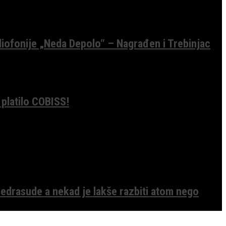
diofonije „Neda Depolo“ – Nagrađen i Trebinjac
 platilo COBISS!
edrasude a nekad je lakše razbiti atom nego