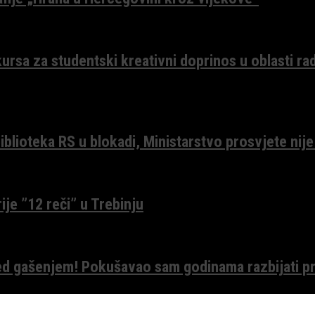
ursa za studentski kreativni doprinos u oblasti ra
lioteka RS u blokadi, Ministarstvo prosvjete nije
ije ”12 reči” u Trebinju
red gašenjem! Pokušavao sam godinama razbijati pr