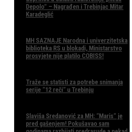
Depolo“ – Nagrađen i Trebinjac Mitar
Karadeglić
MH SAZNAJE Narodna i univerzitetska
biblioteka RS u blokadi, Ministarstvo
prosvjete nije platilo COBISS!
Traže se statisti za potrebe snimanja
serije ”12 reči” u Trebinju
Slaviša Sredanović za MH: ”Maris” je
pred gašenjem! Pokušavao sam
godinama razbijati predrasude a nekad