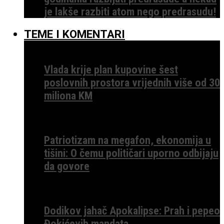
je lakše razbiti atom nego predrasudu!
TEME I KOMENTARI
Vlada krije plan kupovine šest
poslovnih prostora vrijednih više od 30
miliona KM
Patriotizam na megafon, ekonomija u
tišini: O čemu političari uporno odbijaju
da govore
Dodikov jahač Apokalipse: Prah i pepeo
Đokićevih mandata