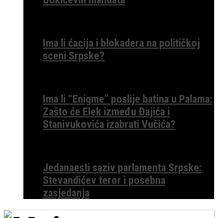
Ima li ćacija i blokadera na političkoj
sceni Srpske?
Ima li “Enigme” poslije batina u Palama:
Zašto će Elek između Đajića i
Stanivukovića izabrati Vučića?
Jedanaesti saziv parlamenta Srpske:
Stevandićev teror i posebna
zasjedanja