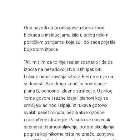
Ona navodi da bi odlaganje izbora zbog
blokada u institucijama išlo u prilog nekim
političkim partijama, koje su i do sada prijetile
bojkotom izbora.
“Ali, mislim da to nije realan scenario i da će
izbora na nezadovoljstvo istih ipak biti.
Luksuz neodržavanja izbora BiH ne smije da
si dopusti. Sve drugo znači nepostojanje
plana B, odnosno izlazne strategije. U prilog
tome govore i razne ideje i planovi koji se
smišljaju ad hoc i sipaju iz rukava gotovo
svakih deset minuta, bez ikakve ozbiljne
i razrađene strategije. Pa smo se nagledali
scenarija osamostaljivanja, potom skupljanja
potpisa koji nikome ništa ne znače, zahtjeva