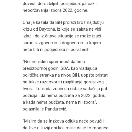
dovesti do ozbiljnih posljedica, pa čak i
neodržavanja izbora 2022. godine.
Ona ja kazala da BiH prolazi kroz najdublju
krizu od Daytona, iz koje se zaista ne vidi
izlaz i da iz čitave situacije se može izaći
samo razgovorom i dogovorom u kojem
neće biti ni pobjednika ni poraženih.
“No, ne vidim spremnost da će u
predizbornoj godini SDA, kao vladajuća
politička stranka na nivou BiH, uopšte pristati
na takve razgovore i rasplitanje gordijevog
čvora. To onda znači da ostaje sadašnja pat-
pozicija i da nema budžeta za 2022. godinu,
a kada nema budžeta, nema ni izbora”,
pojasnila je Pandurević.
“Mislim da se Inzkova odluka neće povući i
da žive u iluziji oni koji misle da je to moguće.