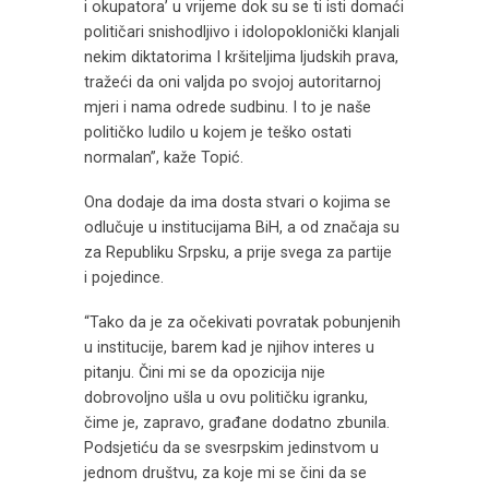
i okupatora’ u vrijeme dok su se ti isti domaći
političari snishodljivo i idolopoklonički klanjali
nekim diktatorima I kršiteljima ljudskih prava,
tražeći da oni valjda po svojoj autoritarnoj
mjeri i nama odrede sudbinu. I to je naše
političko ludilo u kojem je teško ostati
normalan”, kaže Topić.
Ona dodaje da ima dosta stvari o kojima se
odlučuje u institucijama BiH, a od značaja su
za Republiku Srpsku, a prije svega za partije
i pojedince.
“Tako da je za očekivati povratak pobunjenih
u institucije, barem kad je njihov interes u
pitanju. Čini mi se da opozicija nije
dobrovoljno ušla u ovu političku igranku,
čime je, zapravo, građane dodatno zbunila.
Podsjetiću da se svesrpskim jedinstvom u
jednom društvu, za koje mi se čini da se