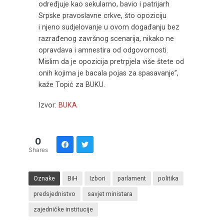
određjuje kao sekularno, bavio i patrijarh
Srpske pravoslavne crkve, što opoziciju
i njeno sudjelovanje u ovom događanju bez
razrađenog završnog scenarija, nikako ne
opravdava i amnestira od odgovornosti.
Mislim da je opozicija pretrpjela više štete od
onih kojima je bacala pojas za spasavanje”,
kaže Topić za BUKU.
Izvor:
BUKA
0
Shares
Oznake
BiH
Izbori
parlament
politika
predsjednistvo
savjet ministara
zajedničke institucije