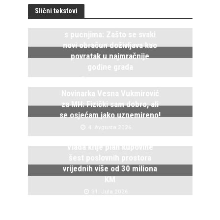
Slični tekstovi
Istočno Sarajevo ponovo živi
s pucnjima: Zašto se svaki
novi obračun doživljava kao
povratak u najmračnije
godine grada
5. Avgusta 2026.
Novinarka Vesna Vukmirović
za MH: Fizički sam dobro, ali
se osjećam jako uznemireno!
4. Avgusta 2026.
Vlada krije plan kupovine
šest poslovnih prostora
vrijednih više od 30 miliona
KM
31. Jula 2026.