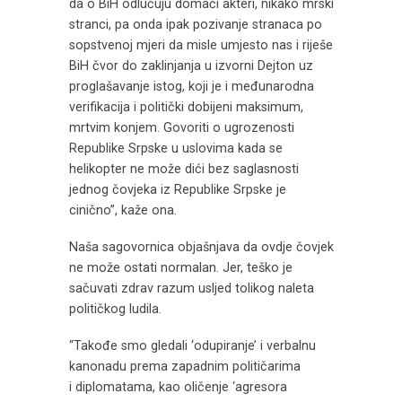
da o BiH odlučuju domaći akteri, nikako mrski
stranci, pa onda ipak pozivanje stranaca po
sopstvenoj mjeri da misle umjesto nas i riješe
BiH čvor do zaklinjanja u izvorni Dejton uz
proglašavanje istog, koji je i međunarodna
verifikacija i politički dobijeni maksimum,
mrtvim konjem. Govoriti o ugrozenosti
Republike Srpske u uslovima kada se
helikopter ne može dići bez saglasnosti
jednog čovjeka iz Republike Srpske je
cinično”, kaže ona.
Naša sagovornica objašnjava da ovdje čovjek
ne može ostati normalan. Jer, teško je
sačuvati zdrav razum usljed tolikog naleta
političkog ludila.
“Takođe smo gledali ‘odupiranje’ i verbalnu
kanonadu prema zapadnim političarima
i diplomatama, kao oličenje ‘agresora