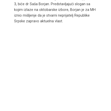
3, biće dr Saša Borjan. Predstavljajući slogan sa
kojim izlaze na oktobarske izbore, Borjan je za MH
iznio mišljenje da je stvarni neprijatelj Republike
Srpske zapravo aktuelna vlast.