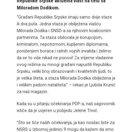
Republike Srpske aktuelna vlast na čelu sa
Miloradom Dodikom.
‘’Građani Republike Srpske imaju samo dvije staze
ili dva puta. Jedna staza je obilježena vlašću
Milorada Dodika i SNSD-a sa njihovim koalicionim
partnerima. Ta staza obilovala je korupcijom,
kriminalom, nepotizmom, kupljenim diplomama,
poniženjem boraca i ratnih vojnih invalida i želimo
da se to više nikad ne ponovi! Za vrijeme vladavine
ovog režima su mnogi građani napustili Republiku
Srpsku, veliki broj obrazovanih i kvalitetnih ljudi, to
je velika šteta, a staza Milorada Dodika obilježena je
i velikim padom nataliteta.” – rekao je Ljubiša Krunić
za naš magazin.
Kada su u pitanju očekivanja PDP-a, naš sagovornik
ističe da je uvjeren u pobjedu Jelene Trivić.
”Što se tiče naših očekivanja, ja kao nosilac liste za
NSRS u Izbornoj jedinici 9 mogu da kažem da smo