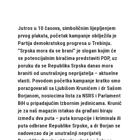
Jutros u 10 časova, simboličnim lijepljenjem
prvog plakata, početak kampanje obilježila je
Partija demokratskog progresa u Trebinju.
”Srpska mora da se brani” je slogan kojim će
se potencijalnim biračima predstaviti PDP, uz
poruku da se Republika Srpska danas mora
braniti od unutrašnjeg neprijatelja – aktuelne
vlasti. Povodom početka kampanje kratko smo
porazgovarali sa Ljubišom Krunićem i dr Sašom
Borjanom, nosiocima lista za NSRS i Parlament
BiH u pripadajućim Izbornim jedinicama. Krunić
je za naš magazin istakao da građani biraju
između dva puta – puta korupcije i kriminala ili
puta odbrane Republike Srpske, a dr Borjan se
nadovezao da je unutrašnji neprijatelj