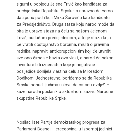
sigurni u pobjedu Jelene Trivić kao kandidata za
predsjednika Republike Srpske, a naravno da ćemo
dati punu podršku i Mirku Šaroviću kao kandidatu
za Predsjedništvo. Druga staza koju narod može da
bira je upravo staza na čelu sa našom Jelenom
Trivić, budućom predsjednicom, a to je staza koja
će vratiti dostojanstvo borcima, misliti o pravima
radnika, napraviti antikorupcioni tim koji će utvrditi
sve ono čime se bavila ova vlast, a narod će nakon
inventure biti iznenađen koje je negativne
posljedice donijela vlast na čelu sa Miloradom
Dodikom. Jednostavno, borićemo se da Republika
Srpska ponudi ljudima uslove da ostanu ovdje!’’ –
kaže narodni poslanik u aktuelnom sazivu Narodne
skupštine Republike Srpke.
Nosilac liste Partije demokratskog progresa za
Parlament Bosne i Hercegovine, u Izbornoj jedinici