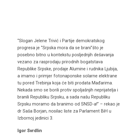
‘’Slogan Jelene Trivić i Partije demokratskog
progresa je ‘’Srpska mora da se brani’’što je
posebno bitno u kontekstu posljednjih dešavanja
vezano za rasprodaju prirodnih bogatstava
Republike Srpske, prodaje Alumine i rudnika Ljubija,
a imamo i primjer fotonaponske solarne elektrane
tu pored Trebinja koja će biti prodata Mađarima.
Nekada smo se borili protiv spoljašnjih neprijatelja i
branili Republiku Srpsku, a sada našu Republiku
Srpsku moramo da branimo od SNSD-a!’’ – rekao je
dr Saša Borjan, nosilac liste za Parlament BiH u
Izbornoj jedinici 3.
Igor Svrdlin