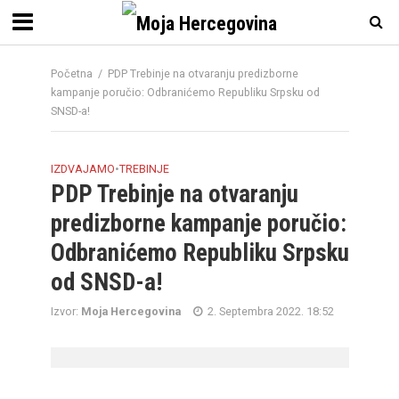
Početna
/
PDP Trebinje na otvaranju predizborne
kampanje poručio: Odbranićemo Republiku Srpsku od
SNSD-a!
IZDVAJAMO
•
TREBINJE
PDP Trebinje na otvaranju
predizborne kampanje poručio:
Odbranićemo Republiku Srpsku
od SNSD-a!
Izvor:
Moja Hercegovina
2. Septembra 2022. 18:52