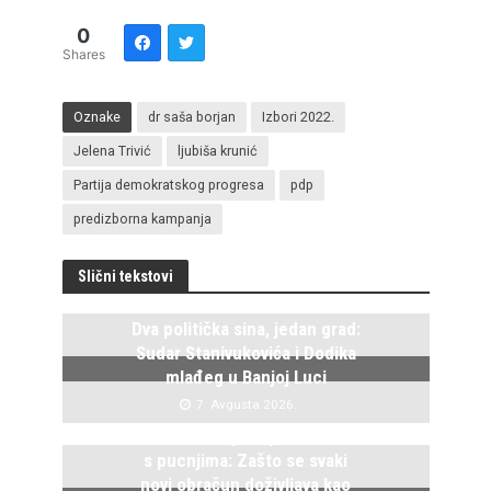
0
Shares
Oznake
dr saša borjan
Izbori 2022.
Jelena Trivić
ljubiša krunić
Partija demokratskog progresa
pdp
predizborna kampanja
Slični tekstovi
Dva politička sina, jedan grad:
Sudar Stanivukovića i Dodika
mlađeg u Banjoj Luci
7. Avgusta 2026.
Istočno Sarajevo ponovo živi
s pucnjima: Zašto se svaki
novi obračun doživljava kao