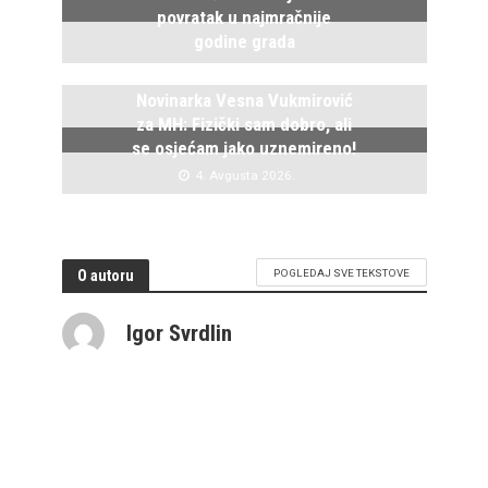
povratak u najmračnije
godine grada
5. Avgusta 2026.
Novinarka Vesna Vukmirović
za MH: Fizički sam dobro, ali
se osjećam jako uznemireno!
4. Avgusta 2026.
O autoru
POGLEDAJ SVE TEKSTOVE
Igor Svrdlin