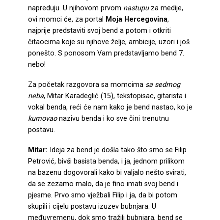
napreduju. U njihovom prvom
nastupu
za medije,
ovi momci će, za portal
Moja Hercegovina
,
najprije predstaviti svoj bend a potom i otkriti
čitaocima koje su njihove želje, ambicije, uzori i još
ponešto. S ponosom Vam predstavljamo bend 7.
nebo!
Za početak razgovora sa momcima
sa
sedmog
neba
, Mitar Karadeglić (15), tekstopisac, gitarista i
vokal benda, reći će nam kako je bend nastao, ko je
kumovao
nazivu benda i ko sve čini trenutnu
postavu.
Mitar:
Ideja za bend je došla tako što smo se Filip
Petrović, bivši basista benda, i ja, jednom prilikom
na bazenu dogovorali kako bi valjalo nešto svirati,
da se zezamo malo, da je fino imati svoj bend i
pjesme. Prvo smo vježbali Filip i ja, da bi potom
skupili i cijelu postavu izuzev bubnjara. U
međuvremenu, dok smo tražili bubnjara, bend se