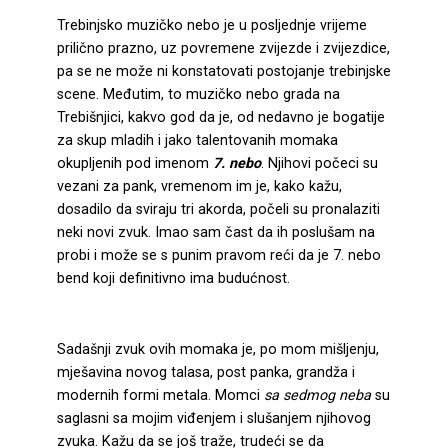
Trebinjsko muzičko nebo je u posljednje vrijeme
prilično prazno, uz povremene zvijezde i zvijezdice,
pa se ne može ni konstatovati postojanje trebinjske
scene. Međutim, to muzičko nebo grada na
Trebišnjici, kakvo god da je, od nedavno je bogatije
za skup mladih i jako talentovanih momaka
okupljenih pod imenom
7. nebo
. Njihovi počeci su
vezani za pank, vremenom im je, kako kažu,
dosadilo da sviraju tri akorda, počeli su pronalaziti
neki novi zvuk. Imao sam čast da ih poslušam na
probi i može se s punim pravom reći da je 7. nebo
bend koji definitivno ima budućnost.
Sadašnji zvuk ovih momaka je, po mom mišljenju,
mješavina novog talasa, post panka, grandža i
modernih formi metala. Momci
sa sedmog neba
su
saglasni sa mojim viđenjem i slušanjem njihovog
zvuka. Kažu da se još traže, trudeći se da