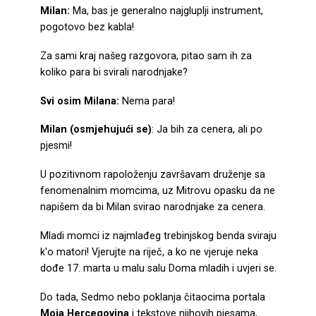
Milan:
Ma, bas je generalno najgluplji instrument,
pogotovo bez kabla!
Za sami kraj našeg razgovora, pitao sam ih za
koliko para bi svirali narodnjake?
Svi osim Milana:
Nema para!
Milan (osmjehujući se)
: Ja bih za cenera, ali po
pjesmi!
U pozitivnom rapoloženju završavam druženje sa
fenomenalnim momcima, uz Mitrovu opasku da ne
napišem da bi Milan svirao narodnjake za cenera.
Mladi momci iz najmlađeg trebinjskog benda sviraju
k'o matori! Vjerujte na riječ, a ko ne vjeruje neka
dođe 17. marta u malu salu Doma mladih i uvjeri se.
Do tada, Sedmo nebo poklanja čitaocima portala
Moja Hercegovina
i tekstove njihovih pjesama,