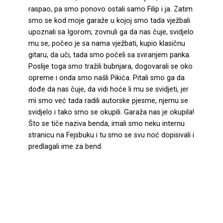
raspao, pa smo ponovo ostali samo Filip i ja. Zatim
smo se kod moje garaže u kojoj smo tada vježbali
upoznali sa Igorom, zovnuli ga da nas čuje, svidjelo
mu se, počeo je sa nama vježbati, kupio klasičnu
gitaru, da uči, tada smo počeli sa sviranjem panka.
Poslije toga smo tražili bubnjara, dogovarali se oko
opreme i onda smo našli Pikića. Pitali smo ga da
dođe da nas čuje, da vidi hoće li mu se svidjeti, jer
mi smo već tada radili autorske pjesme, njemu se
svidjelo i tako smo se okupili. Garaža nas je okupila!
Što se tiče naziva benda, imali smo neku internu
stranicu na Fejsbuku i tu smo se svu noć dopisivali i
predlagali ime za bend.