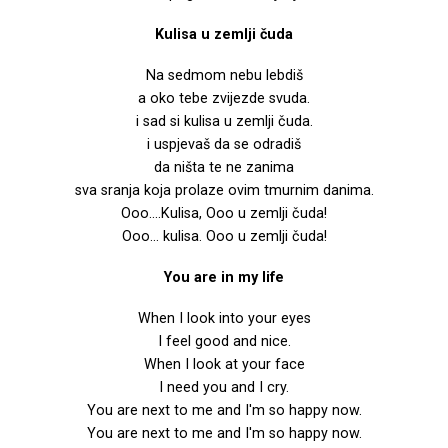
Kulisa u zemlji čuda
Na sedmom nebu lebdiš
a oko tebe zvijezde svuda.
i sad si kulisa u zemlji čuda.
i uspjevaš da se odradiš
da ništa te ne zanima
sva sranja koja prolaze ovim tmurnim danima.
Ooo….Kulisa, Ooo u zemlji čuda!
Ooo… kulisa. Ooo u zemlji čuda!
You are in my life
When I look into your eyes
I feel good and nice.
When I look at your face
I need you and I cry.
You are next to me and I'm so happy now.
You are next to me and I'm so happy now.