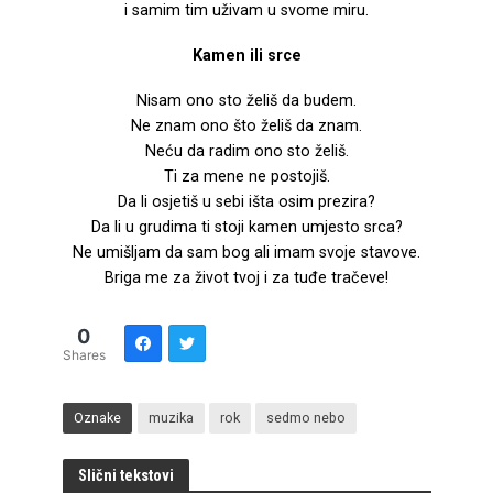
i samim tim uživam u svome miru.
Kamen ili srce
Nisam ono sto želiš da budem.
Ne znam ono što želiš da znam.
Neću da radim ono sto želiš.
Ti za mene ne postojiš.
Da li osjetiš u sebi išta osim prezira?
Da li u grudima ti stoji kamen umjesto srca?
Ne umišljam da sam bog ali imam svoje stavove.
Briga me za život tvoj i za tuđe tračeve!
0
Shares
Oznake
muzika
rok
sedmo nebo
Slični tekstovi