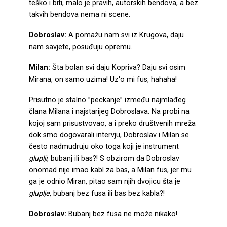
teško i biti, malo je pravih, autorskih bendova, a bez
takvih bendova nema ni scene.
Dobroslav:
A pomažu nam svi iz Krugova, daju
nam savjete, posuđuju opremu.
Milan:
Šta bolan svi daju Kopriva? Daju svi osim
Mirana, on samo uzima! Uz'o mi fus, hahaha!
Prisutno je stalno ”peckanje” između najmlađeg
člana Milana i najstarijeg Dobroslava. Na probi na
kojoj sam prisustvovao, a i preko društvenih mreža
dok smo dogovarali intervju, Dobroslav i Milan se
često nadmudruju oko toga koji je instrument
gluplji
, bubanj ili bas?! S obzirom da Dobroslav
onomad nije imao kabl za bas, a Milan fus, jer mu
ga je odnio Miran, pitao sam njih dvojicu šta je
gluplje
, bubanj bez fusa ili bas bez kabla?!
Dobroslav:
Bubanj bez fusa ne može nikako!