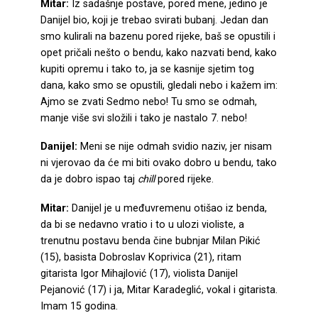
Mitar:
Iz sadašnje postave, pored mene, jedino je
Danijel bio, koji je trebao svirati bubanj. Jedan dan
smo kulirali na bazenu pored rijeke, baš se opustili i
opet pričali nešto o bendu, kako nazvati bend, kako
kupiti opremu i tako to, ja se kasnije sjetim tog
dana, kako smo se opustili, gledali nebo i kažem im:
Ajmo se zvati Sedmo nebo! Tu smo se odmah,
manje više svi složili i tako je nastalo 7. nebo!
Danijel:
Meni se nije odmah svidio naziv, jer nisam
ni vjerovao da će mi biti ovako dobro u bendu, tako
da je dobro ispao taj
chill
pored rijeke.
Mitar:
Danijel je u međuvremenu otišao iz benda,
da bi se nedavno vratio i to u ulozi violiste, a
trenutnu postavu benda čine bubnjar Milan Pikić
(15), basista Dobroslav Koprivica (21), ritam
gitarista Igor Mihajlović (17), violista Danijel
Pejanović (17) i ja, Mitar Karadeglić, vokal i gitarista.
Imam 15 godina.