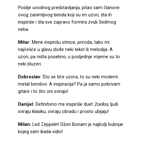
Poslije uvodnog predstavljanja, pitao sam članove
ovog zanimljivog benda koji su im uzori, šta ih
inspiriše i šta sve zapravo formira zvuk Sedmog
neba.
Mitar:
Mene inspirišu sitnice, priroda, tako mi
najčešće u glavu dođe neki tekst ili melodija. A
uzori, pa ništa posebno, u posljednje vrijeme su to
neki bluzeri.
Dobroslav:
Što se tiče uzora, to su neki moderni
metal bendovi. A inspiracija? Pa ja samo pokrivam
gitare i to što oni sviraju!
Danijel:
Definitivno me inspiriše duet
2cellos
, ljudi
sviraju klasiku, sviraju obradu i prosto ubijaju!
Milan:
Led Zeppelin! Džon Bonam je najbolji bubnjar
kojeg sam ikada vidio!