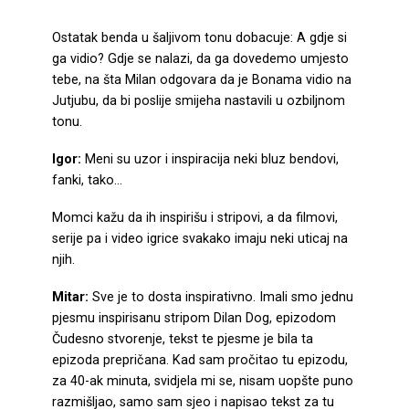
Ostatak benda u šaljivom tonu dobacuje: A gdje si
ga vidio? Gdje se nalazi, da ga dovedemo umjesto
tebe, na šta Milan odgovara da je Bonama vidio na
Jutjubu, da bi poslije smijeha nastavili u ozbiljnom
tonu.
Igor:
Meni su uzor i inspiracija neki bluz bendovi,
fanki, tako…
Momci kažu da ih inspirišu i stripovi, a da filmovi,
serije pa i video igrice svakako imaju neki uticaj na
njih.
Mitar:
Sve je to dosta inspirativno. Imali smo jednu
pjesmu inspirisanu stripom Dilan Dog, epizodom
Čudesno stvorenje, tekst te pjesme je bila ta
epizoda prepričana. Kad sam pročitao tu epizodu,
za 40-ak minuta, svidjela mi se, nisam uopšte puno
razmišljao, samo sam sjeo i napisao tekst za tu