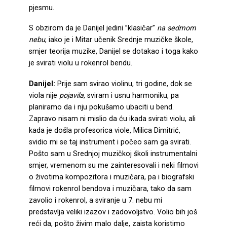
pjesmu.
S obzirom da je Danijel jedini ”klasičar”
na sedmom
nebu
, iako je i Mitar učenik Srednje muzičke škole,
smjer teorija muzike, Danijel se dotakao i toga kako
je svirati violu u rokenrol bendu.
Danijel:
Prije sam svirao violinu, tri godine, dok se
viola nije
pojavila
, sviram i usnu harmoniku, pa
planiramo da i nju pokušamo ubaciti u bend.
Zapravo nisam ni mislio da ću ikada svirati violu, ali
kada je došla profesorica viole, Milica Dimitrić,
svidio mi se taj instrument i počeo sam ga svirati.
Pošto sam u Srednjoj muzičkoj školi instrumentalni
smjer, vremenom su me zainteresovali i neki filmovi
o životima kompozitora i muzičara, pa i biografski
filmovi rokenrol bendova i muzičara, tako da sam
zavolio i rokenrol, a sviranje u 7. nebu mi
predstavlja veliki izazov i zadovoljstvo. Volio bih još
reći da, pošto živim malo dalje, zaista koristimo