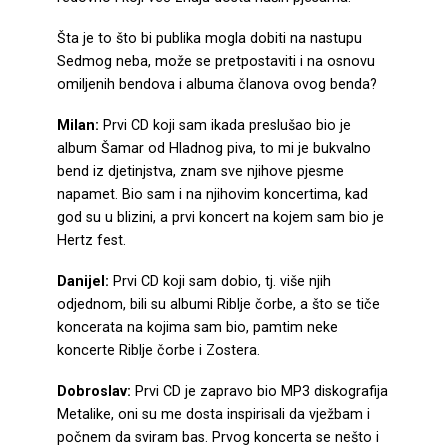
Šta je to što bi publika mogla dobiti na nastupu
Sedmog neba, može se pretpostaviti i na osnovu
omiljenih bendova i albuma članova ovog benda?
Milan:
Prvi CD koji sam ikada preslušao bio je
album Šamar od Hladnog piva, to mi je bukvalno
bend iz djetinjstva, znam sve njihove pjesme
napamet. Bio sam i na njihovim koncertima, kad
god su u blizini, a prvi koncert na kojem sam bio je
Hertz fest.
Danijel:
Prvi CD koji sam dobio, tj. više njih
odjednom, bili su albumi Riblje čorbe, a što se tiče
koncerata na kojima sam bio, pamtim neke
koncerte Riblje čorbe i Zostera.
Dobroslav:
Prvi CD je zapravo bio MP3 diskografija
Metalike, oni su me dosta inspirisali da vježbam i
počnem da sviram bas. Prvog koncerta se nešto i