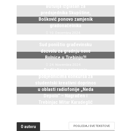
Butulija izglasan za
predsjednika Skupštine,
Bošković ponovo zamjenik
gradonačelnika
10. Decembra 2024.
Sud poništio građevinsku
dozvolu za gradnju nove
Bolnice u Trebinju?!
24. Novembra 2024.
Dodijeljena priznanja
pobjednicima konkursa za
studentski kreativni doprinos
u oblasti radiofonije „Neda
Depolo“ – Nagrađen i
Trebinjac Mitar Karadeglić
2. Novembra 2024.
O autoru
POGLEDAJ SVE TEKSTOVE