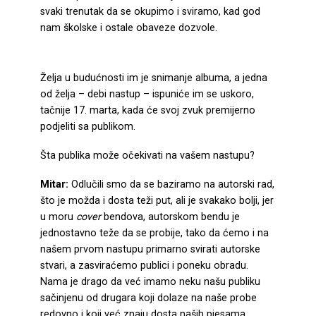
svaki trenutak da se okupimo i sviramo, kad god
nam školske i ostale obaveze dozvole.
Želja u budućnosti im je snimanje albuma, a jedna
od želja – debi nastup – ispuniće im se uskoro,
tačnije 17. marta, kada će svoj zvuk premijerno
podjeliti sa publikom.
Šta publika može očekivati na vašem nastupu?
Mitar:
Odlučili smo da se baziramo na autorski rad,
što je možda i dosta teži put, ali je svakako bolji, jer
u moru
cover
bendova, autorskom bendu je
jednostavno teže da se probije, tako da ćemo i na
našem prvom nastupu primarno svirati autorske
stvari, a zasviraćemo publici i poneku obradu.
Nama je drago da već imamo neku našu publiku
sačinjenu od drugara koji dolaze na naše probe
redovno i koji već znaju dosta naših pjesama.