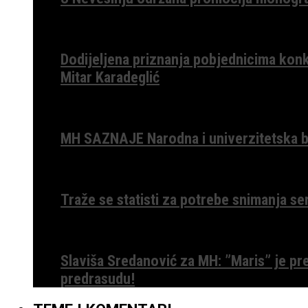
Dodijeljena priznanja pobjednicima konk
Mitar Karadeglić
MH SAZNAJE Narodna i univerzitetska bib
Traže se statisti za potrebe snimanja ser
Slaviša Sredanović za MH: ”Maris” je p
predrasudu!