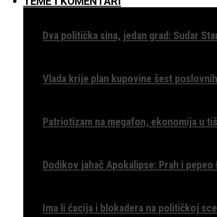
TEME I KOMENTARI
Dva politička sina, jedan grad: Sudar St
Vlada krije plan kupovine šest poslovnih
Patriotizam na megafon, ekonomija u tiš
Dodikov jahač Apokalipse: Prah i pepeo
Ima li ćacija i blokadera na političkoj s