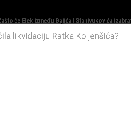
 Zašto će Elek između Đajića i Stanivukovića izabra
čila likvidaciju Ratka Koljenšića?