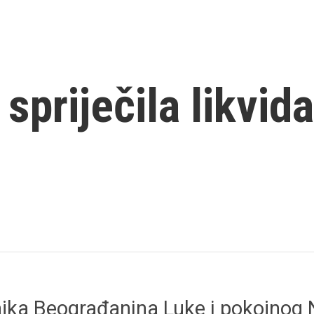
 spriječila likvid
jka Beograđanina Luke i pokojnog Ni