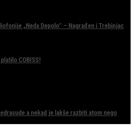
diofonije „Neda Depolo“ – Nagrađen i Trebinjac
 platilo COBISS!
edrasude a nekad je lakše razbiti atom nego