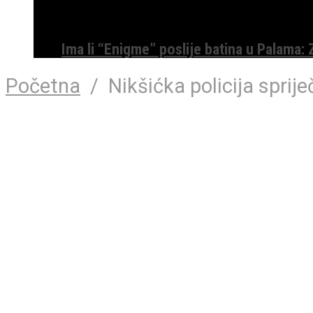
Ima li “Enigme” poslije batina u Palama:
Početna
/
Nikšićka policija sprije