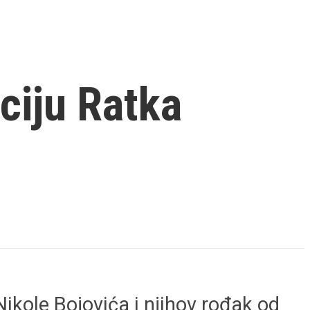
aciju Ratka
kole Bojovića i njihov rođak od