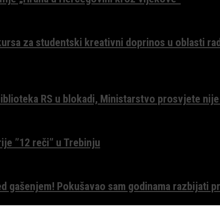
ursa za studentski kreativni doprinos u oblasti ra
lioteka RS u blokadi, Ministarstvo prosvjete nije
ije ”12 reči” u Trebinju
red gašenjem! Pokušavao sam godinama razbijati pr