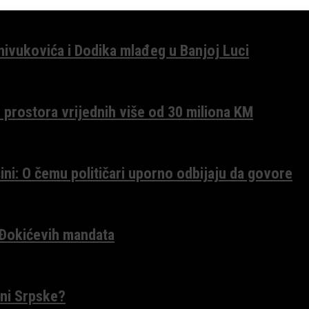
anivukovića i Dodika mlađeg u Banjoj Luci
 prostora vrijednih više od 30 miliona KM
ini: O čemu političari uporno odbijaju da govore
 Đokićevih mandata
ceni Srpske?