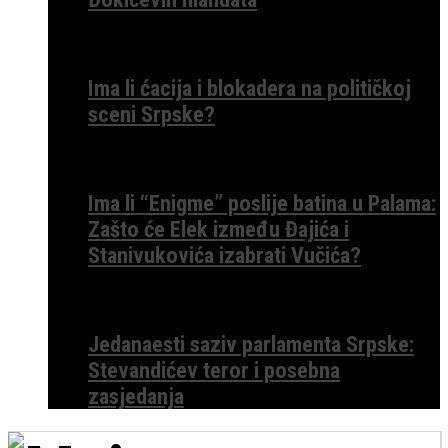
Ima li ćacija i blokadera na političkoj
sceni Srpske?
Ima li “Enigme” poslije batina u Palama:
Zašto će Elek između Đajića i
Stanivukovića izabrati Vučića?
Jedanaesti saziv parlamenta Srpske:
Stevandićev teror i posebna
zasjedanja