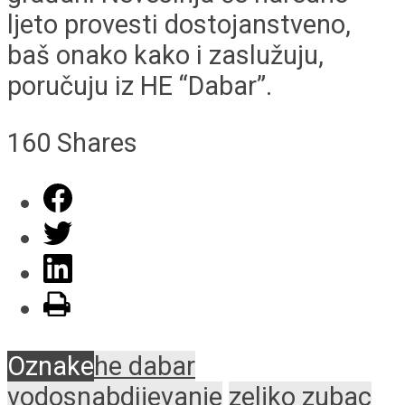
ljeto provesti dostojanstveno,
baš onako kako i zaslužuju,
poručuju iz HE “Dabar”.
160
Shares
Oznake
he dabar
vodosnabdijevanje
zeljko zubac