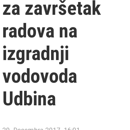
za završetak
radova na
izgradnji
vodovoda
Udbina
29. Decembra 2017. 16:01