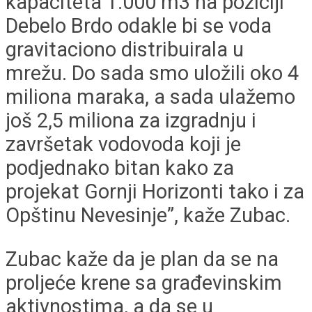
kapaciteta 1.000 m3 na poziciji
Debelo Brdo odakle bi se voda
gravitaciono distribuirala u
mrežu. Do sada smo uložili oko 4
miliona maraka, a sada ulažemo
još 2,5 miliona za izgradnju i
završetak vodovoda koji je
podjednako bitan kako za
projekat Gornji Horizonti tako i za
Opštinu Nevesinje”, kaže Zubac.
Zubac kaže da je plan da se na
proljeće krene sa građevinskim
aktivnostima, a da se u