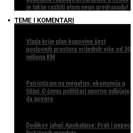
je lakše razbiti atom nego predrasudu!
TEME I KOMENTARI
Vlada krije plan kupovine šest
poslovnih prostora vrijednih više od 30
miliona KM
Patriotizam na megafon, ekonomija u
tišini: O čemu političari uporno odbijaju
da govore
Dodikov jahač Apokalipse: Prah i pepeo
Đokićevih mandata