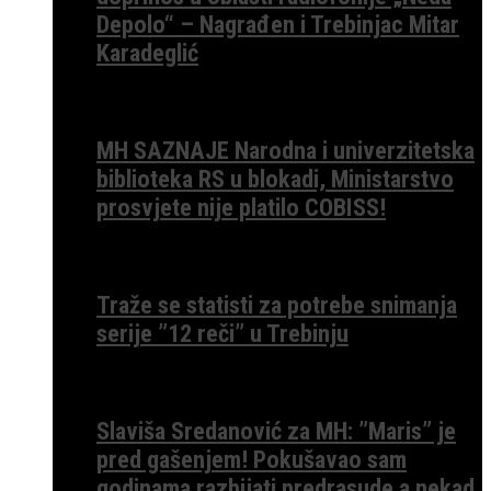
Depolo“ – Nagrađen i Trebinjac Mitar
Karadeglić
MH SAZNAJE Narodna i univerzitetska
biblioteka RS u blokadi, Ministarstvo
prosvjete nije platilo COBISS!
Traže se statisti za potrebe snimanja
serije ”12 reči” u Trebinju
Slaviša Sredanović za MH: ”Maris” je
pred gašenjem! Pokušavao sam
godinama razbijati predrasude a nekad