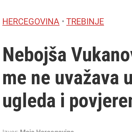
HERCEGOVINA
•
TREBINJE
Nebojša Vukanov
me ne uvažava u
ugleda i povjer