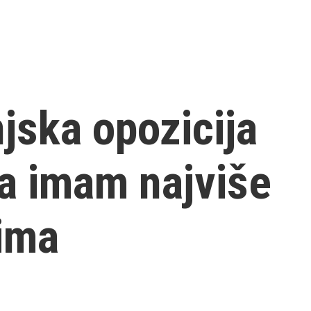
jska opozicija
da imam najviše
ima