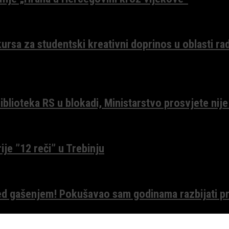
ursa za studentski kreativni doprinos u oblasti ra
lioteka RS u blokadi, Ministarstvo prosvjete nije
ije ”12 reči” u Trebinju
red gašenjem! Pokušavao sam godinama razbijati pr