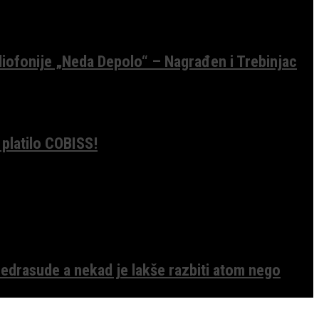
diofonije „Neda Depolo“ – Nagrađen i Trebinjac
 platilo COBISS!
edrasude a nekad je lakše razbiti atom nego