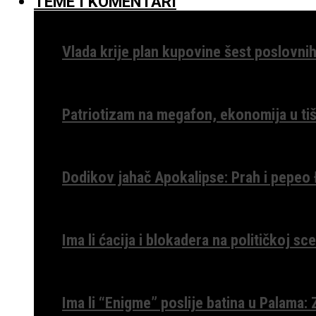
TEME I KOMENTARI
Vlada krije plan kupovine šest poslovnih
Patriotizam na megafon, ekonomija u tiš
Dodikov jahač Apokalipse: Prah i pepeo
Ima li ćacija i blokadera na političkoj s
Ima li “Enigme” poslije batina u Palama: