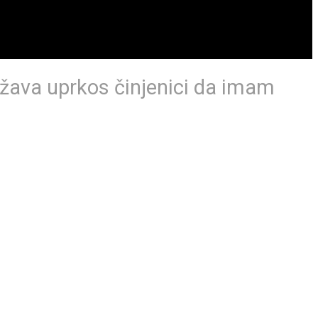
žava uprkos činjenici da imam