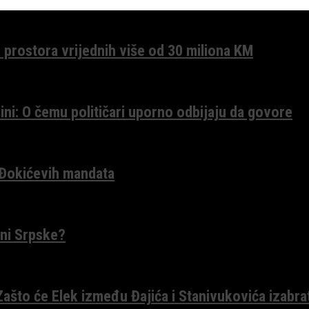
 prostora vrijednih više od 30 miliona KM
ini: O čemu političari uporno odbijaju da govore
 Đokićevih mandata
ceni Srpske?
 Zašto će Elek između Đajića i Stanivukovića izabra