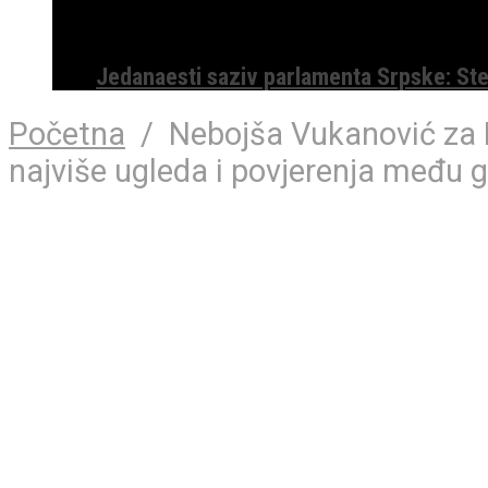
Jedanaesti saziv parlamenta Srpske: St
Početna
/
Nebojša Vukanović za 
najviše ugleda i povjerenja među