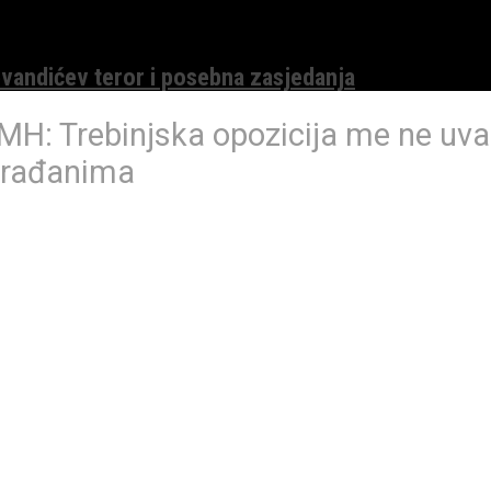
evandićev teror i posebna zasjedanja
MH: Trebinjska opozicija me ne uva
 građanima