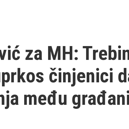
ić za MH: Trebin
prkos činjenici 
enja među građan