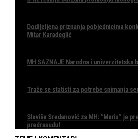
Dodijeljena priznanja pobjednicima konk
Mitar Karadeglić
MH SAZNAJE Narodna i univerzitetska bib
Traže se statisti za potrebe snimanja ser
Slaviša Sredanović za MH: ”Maris” je p
predrasudu!