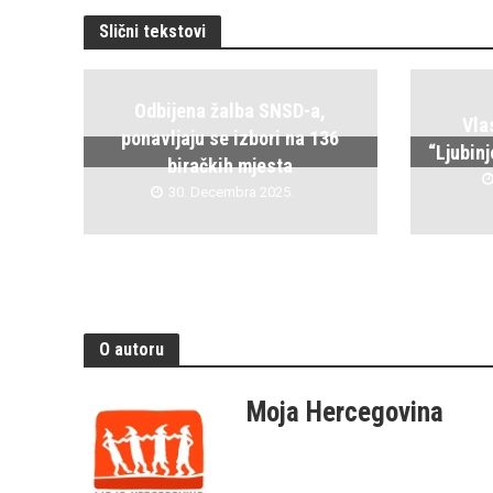
Slični tekstovi
Odbijena žalba SNSD-a,
Vla
ponavljaju se izbori na 136
“Ljubin
biračkih mjesta
30. Decembra 2025.
O autoru
Moja Hercegovina