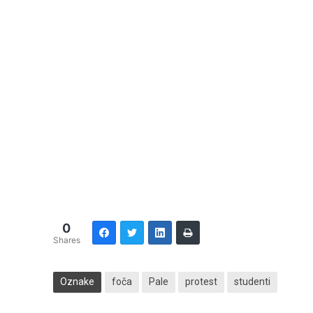
0
Shares
Oznake
foča
Pale
protest
studenti