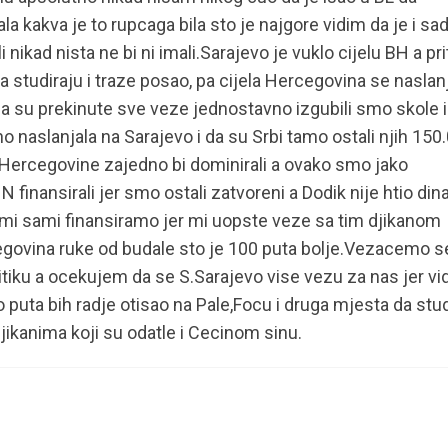
ala kakva je to rupcaga bila sto je najgore vidim da je i sa
li nikad nista ne bi ni imali.Sarajevo je vuklo cijelu BH a p
e da studiraju i traze posao, pa cijela Hercegovina se naslan
a su prekinute sve veze jednostavno izgubili smo skole i
no naslanjala na Sarajevo i da su Srbi tamo ostali njih 150
 Hercegovine zajedno bi dominirali a ovako smo jako
inansirali jer smo ostali zatvoreni a Dodik nije htio dina
mi sami finansiramo jer mi uopste veze sa tim djikanom
ovina ruke od budale sto je 100 puta bolje.Vezacemo s
olitiku a ocekujem da se S.Sarajevo vise vezu za nas jer vi
puta bih radje otisao na Pale,Focu i druga mjesta da stu
djikanima koji su odatle i Cecinom sinu.