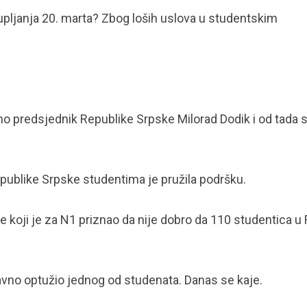
upljanja 20. marta? Zbog loših uslova u studentskim
čno predsjednik Republike Srpske Milorad Dodik i od tada 
publike Srpske studentima je pružila podršku.
koji je za N1 priznao da nije dobro da 110 studentica u 
avno optužio jednog od studenata. Danas se kaje.