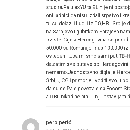
studira.Pa u exYU ta BL nije ni postoj
oni jadnici da nisu izdali srpstvo i kra
tu su dolazili ljudi i iz CG,HR i Srbij
na Sarajevo i gubitkom Sarajeva nam
trziste. Cijela Hercegovina se prirod
50.000 sa Romanije i nas 100.000 iz
osteceni…..pa mi smo sami put TB-HN f
da,zatim sve puteve po Hercegovini 
nemamo.Jednostavno digla je Herceg
Srbiju, CG i primorje i voditi svoju p
da su se Pale povezale sa Focom.Sto 
a u BL nikad ne bih …..nju ostavljam 
pero perić