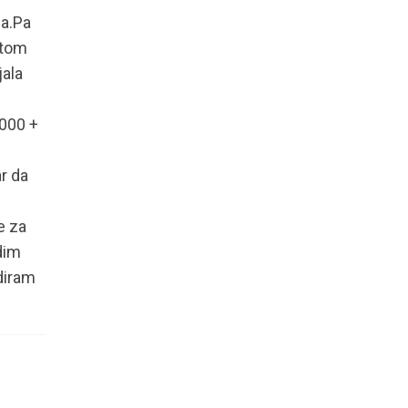
da.Pa
ritom
jala
.000 +
r da
e za
dim
diram