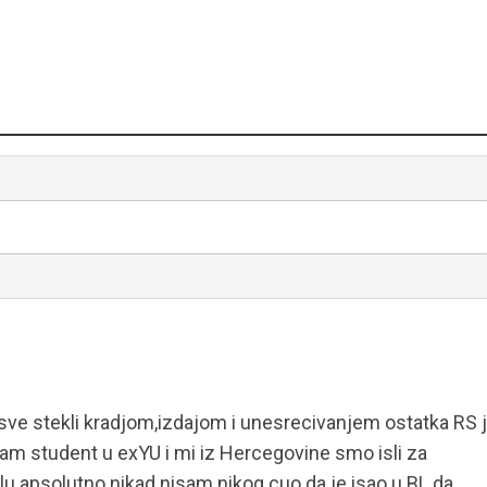
u sve stekli kradjom,izdajom i unesrecivanjem ostatka RS 
sam student u exYU i mi iz Hercegovine smo isli za
zlu apsolutno nikad nisam nikog cuo da je isao u BL da