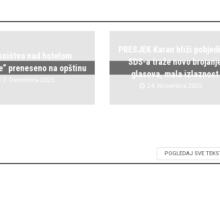
PRESJEK Karan bliži pobjedi
sništvo nad hotelom
SDS-a traže novo brojanj
je” preneseno na opštinu
glasova, mala izlaznost
2. Decembra 2025.
24. Novembra 2025.
POGLEDAJ SVE TEKS