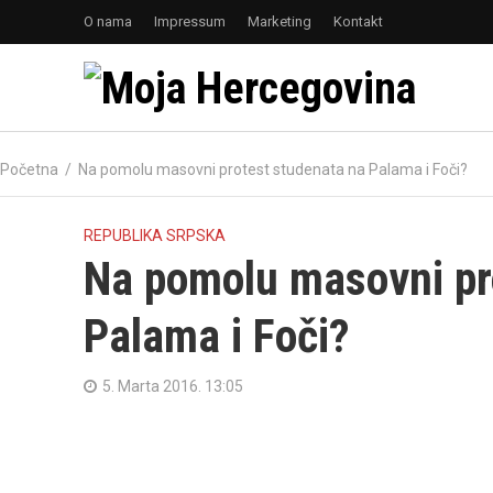
O nama
Impressum
Marketing
Kontakt
Početna
/
Na pomolu masovni protest studenata na Palama i Foči?
REPUBLIKA SRPSKA
Na pomolu masovni pr
Palama i Foči?
5. Marta 2016. 13:05