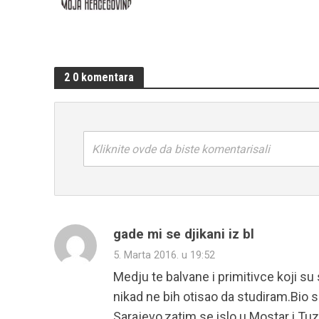
2 0 komentara
Kliknite ovde da biste komentarisali
gade mi se djikani iz bl
5. Marta 2016. u 19:52
Medju te balvane i primitivce koji s
nikad ne bih otisao da studiram.Bio 
Sarajevo,zatim se islo u Mostar i Tu