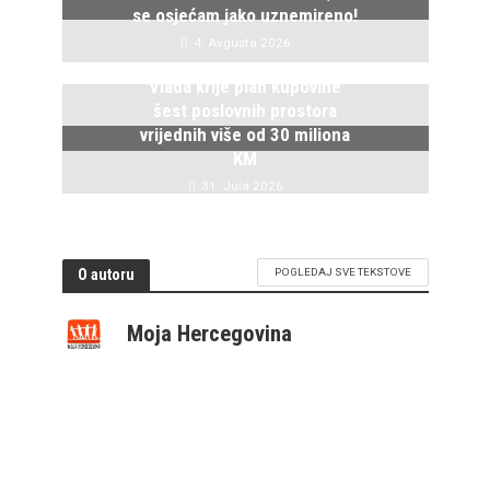
se osjećam jako uznemireno!
4. Avgusta 2026.
Vlada krije plan kupovine
šest poslovnih prostora
vrijednih više od 30 miliona
KM
31. Jula 2026.
O autoru
POGLEDAJ SVE TEKSTOVE
Moja Hercegovina