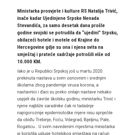
Ministarka prosvjete i kulture RS Natalija Trivić,
inače kadar Ujedinjene Srpske Nenada
Stevandića, za samo desetak dana prošle
godine svojski se potrudila da “ujedini” Srpsku,
obilazeći hotele i motele od Krajine do
Hercegovine gdje su ona i njena svita na
smještaj i prateće sadržaje potrošili više od
10.000 KM.
Iako je u Republici Srpskoj još u martu 2020.
prekinuta nastava u svim osnovnim i srednjim
školama zbog pandemije virusa korona, a
nastavnici i đaci su preko onlajn nastave nekako
uspjeli da završe školsku godinu, ministarku Trivić i
njene najbliže saradnike čak ni tadašnje
najrigoroznije epidemiološke mjere nisu spriječile
da obiđu Trebinje, Foču, Višegrad, Bijeljinu, Pale,
Rogaticu… U svim navedenim mjestima ministarka
je koristila usluge hotelskog smještaja na račun