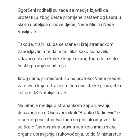
Ogorčeni roditelji su tada za medije izjavili da
protestuju zbog česte promjene nastavnog kadra u
školi i učiteljica njihove djece, Nede Mićić i Nade
Vasiljević.
Takođe, tražili su da se stane u kraj stranačkom
zapošljavanju te da je politika, kako su naveli,
odavno ušla u školske klupe i zbog toga dolazi do
čestih promjena učitelja.
Istog dana, protestanti su na protokol Vlade predali
zahtjev u kojem traže smjenu ministarke prosvjete i
kulture RS Natalije Trivić.
Na pitanje medija o stranačkom zapošljavanju i
dešavanjima u Osnovnoj školi “Branko Radičević” iz
resornog ministarstva tada su poslali odgovor da
su škole “samostalna pravna lica koja imaju svoje
organe upravljanja i rukovođenja, te da Ministarstvo