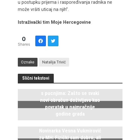
u postupku prijema i raspoređivanja radnika ne
može vršiti uticaj na njih”.
Istraživački tim Moje Hercegovine
0
Shares
Oznake
Natalija Trivić
Slični tekstovi
Istočno Sarajevo ponovo živi
s pucnjima: Zašto se svaki
novi obračun doživljava kao
povratak u najmračnije
godine grada
5. Avgusta 2026.
Novinarka Vesna Vukmirović
za MH: Fizički sam dobro, ali