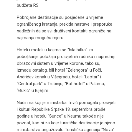
budžeta RS.
Pobrojane destinacije su posjećene u vrijeme
ograničenog kretanja, prekida nastave i preporuke
nadležnih da se svi društveni kontakti ograniče na
najmanju moguću mjeru.
Hoteli i moteli u kojima se “bila bitka” za
poboljšanje položaja prosvjetnih radnika i napredniji
obrazovni sistem u vrijeme korone, tako su,
između ostalog, bili hotel “Zelengora” u Foči,
Andrićev konak u Višegradu, hoteli “Leotar” i
“Central park” u Trebinju, “Bat hotel” u Palama,
“Đukić” u Bijeljini…
Način na koji je ministarka Trivić pomagala prosvjeti
i kulturi Republike Srpske 18. septembra prošle
godine u hotelu “Sunce” u Neumu takođe nije
poznat, kao ni za koje turističke destinacije je njeno
ministarstvo angažovalo Turističku agenciju “Nova”