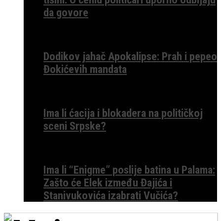
da govore
Dodikov jahač Apokalipse: Prah i pepeo
Đokićevih mandata
Ima li ćacija i blokadera na političkoj
sceni Srpske?
Ima li “Enigme” poslije batina u Palama:
Zašto će Elek između Đajića i
Stanivukovića izabrati Vučića?