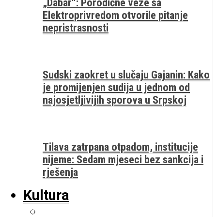
„Dabar“: Porodične veze sa
Elektroprivredom otvorile pitanje
nepristrasnosti
Sudski zaokret u slučaju Gajanin: Kako
je promijenjen sudija u jednom od
najosjetljivijih sporova u Srpskoj
Tilava zatrpana otpadom, institucije
nijeme: Sedam mjeseci bez sankcija i
rješenja
Kultura