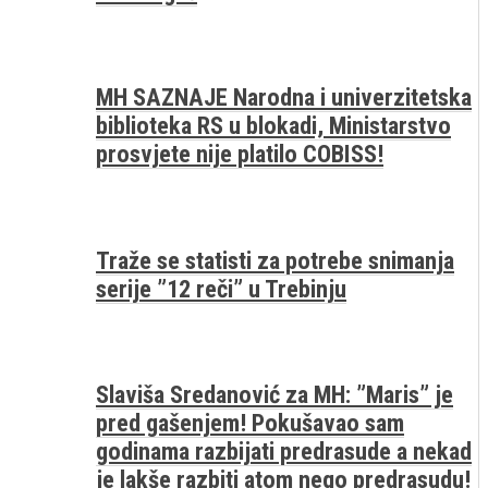
MH SAZNAJE Narodna i univerzitetska
biblioteka RS u blokadi, Ministarstvo
prosvjete nije platilo COBISS!
Traže se statisti za potrebe snimanja
serije ”12 reči” u Trebinju
Slaviša Sredanović za MH: ”Maris” je
pred gašenjem! Pokušavao sam
godinama razbijati predrasude a nekad
je lakše razbiti atom nego predrasudu!