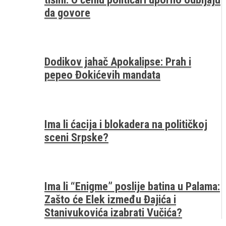
da govore
Dodikov jahač Apokalipse: Prah i
pepeo Đokićevih mandata
Ima li ćacija i blokadera na političkoj
sceni Srpske?
Ima li “Enigme” poslije batina u Palama:
Zašto će Elek između Đajića i
Stanivukovića izabrati Vučića?