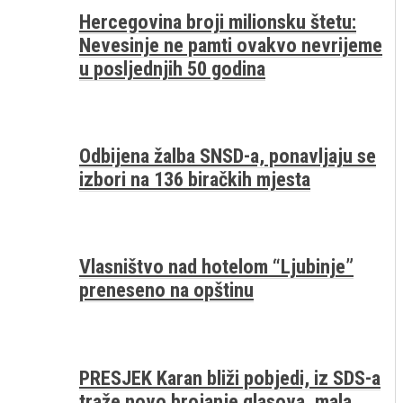
Hercegovina broji milionsku štetu:
Nevesinje ne pamti ovakvo nevrijeme
u posljednjih 50 godina
Odbijena žalba SNSD-a, ponavljaju se
izbori na 136 biračkih mjesta
Vlasništvo nad hotelom “Ljubinje”
preneseno na opštinu
PRESJEK Karan bliži pobjedi, iz SDS-a
traže novo brojanje glasova, mala