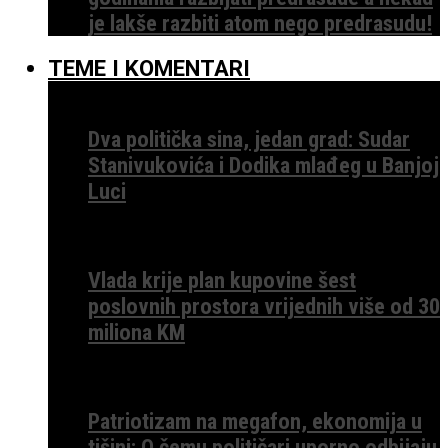
je lakše razbiti atom nego predrasudu!
TEME I KOMENTARI
Dva politička sina, jedan grad: Sudar
Stanivukovića i Dodika mlađeg u Banjoj
Luci
Vlada krije plan kupovine šest
poslovnih prostora vrijednih više od 30
miliona KM
Patriotizam na megafon, ekonomija u
tišini: O čemu političari uporno odbijaju