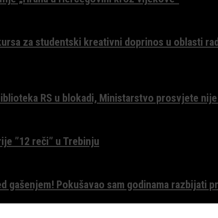
ursa za studentski kreativni doprinos u oblasti ra
lioteka RS u blokadi, Ministarstvo prosvjete nije
ije ”12 reči” u Trebinju
red gašenjem! Pokušavao sam godinama razbijati pr