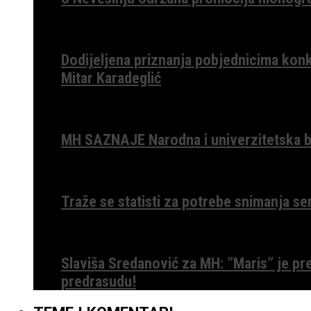
Dodijeljena priznanja pobjednicima konk
Mitar Karadeglić
MH SAZNAJE Narodna i univerzitetska bib
Traže se statisti za potrebe snimanja ser
Slaviša Sredanović za MH: ”Maris” je p
predrasudu!