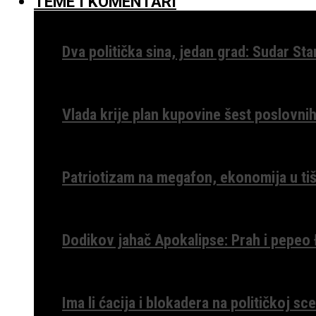
TEME I KOMENTARI
Dva politička sina, jedan grad: Sudar St
Vlada krije plan kupovine šest poslovnih
Patriotizam na megafon, ekonomija u tiš
Dodikov jahač Apokalipse: Prah i pepeo
Ima li ćacija i blokadera na političkoj s