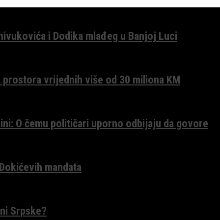
anivukovića i Dodika mlađeg u Banjoj Luci
 prostora vrijednih više od 30 miliona KM
ini: O čemu političari uporno odbijaju da govore
 Đokićevih mandata
ceni Srpske?