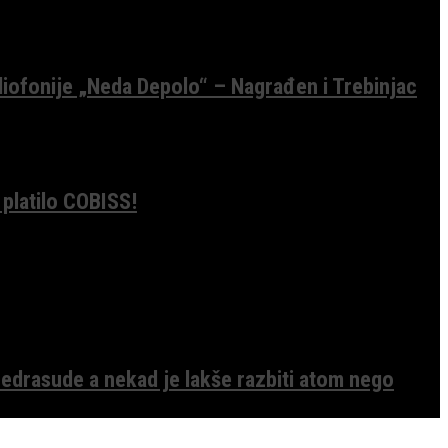
diofonije „Neda Depolo“ – Nagrađen i Trebinjac
 platilo COBISS!
edrasude a nekad je lakše razbiti atom nego