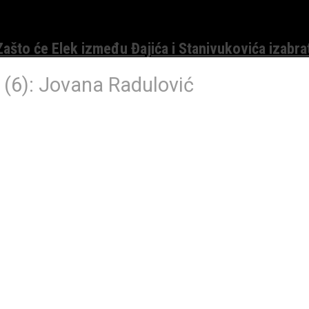
 Zašto će Elek između Đajića i Stanivukovića izabra
 (6): Jovana Radulović