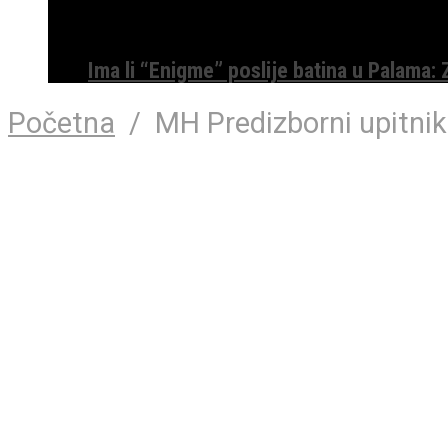
Ima li “Enigme” poslije batina u Palama:
Početna
/
MH Predizborni upitnik