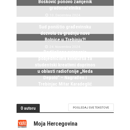
Bošković ponovo zamjenik
gradonačelnika
10. Decembra 2024.
Sud poništio građevinsku
dozvolu za gradnju nove
Bolnice u Trebinju?!
24. Novembra 2024.
Dodijeljena priznanja
pobjednicima konkursa za
studentski kreativni doprinos
u oblasti radiofonije „Neda
Depolo“ – Nagrađen i
Trebinjac Mitar Karadeglić
2. Novembra 2024.
O autoru
POGLEDAJ SVE TEKSTOVE
Moja Hercegovina