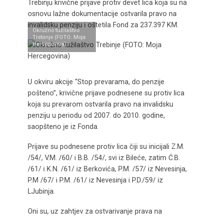
Trebinju krivične prijave protiv devet lica koja su na
osnovu lažne dokumentacije ostvarila pravo na
invalidsku penziju i oštetila Fond za 237.397 KM.
Okružno tužilaštvo
Trebinje (FOTO: Moja
Hercegovina)
U okviru akcije “Stop prevarama, do penzije
pošteno”, krivične prijave podnesene su protiv lica
koja su prevarom ostvarila pravo na invalidsku
penziju u periodu od 2007. do 2010. godine,
saopšteno je iz Fonda.
Prijave su podnesene protiv lica čiji su inicijali Z.M.
/54/, V.M. /60/ i B.B. /54/, svi iz Bileće, zatim Ć.B.
/61/ i K.N. /61/ iz Berkovića, P.M. /57/ iz Nevesinja,
P.M /67/ i P.M. /61/ iz Nevesinja i P.D./59/ iz
LJubinja.
Oni su, uz zahtjev za ostvarivanje prava na