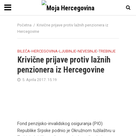
Početna
/
Krivične prijave protiv lažnih penzionera iz
Hercegovine
BILEĆA
•
HERCEGOVINA
•
LJUBINJE
•
NEVESINJE
•
TREBINJE
Krivične prijave protiv lažnih
penzionera iz Hercegovine
5. Aprila 2017. 15:19
Fond penzijsko-invalidskog osiguranja (PIO)
Republike Srpske podnio je Okružnom tužilaštvu u