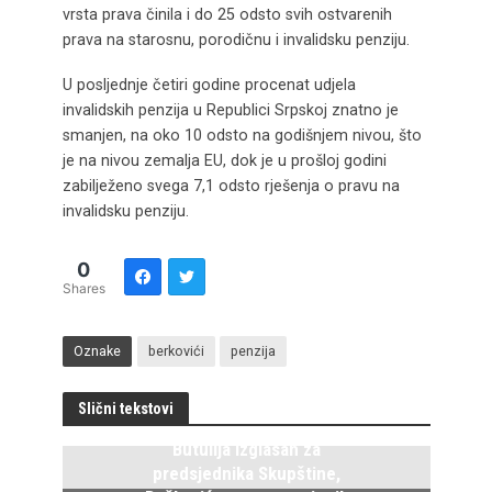
vrsta prava činila i do 25 odsto svih ostvarenih
prava na starosnu, porodičnu i invalidsku penziju.
U posljednje četiri godine procenat udjela
invalidskih penzija u Republici Srpskoj znatno je
smanjen, na oko 10 odsto na godišnjem nivou, što
je na nivou zemalja EU, dok je u prošloj godini
zabilježeno svega 7,1 odsto rješenja o pravu na
invalidsku penziju.
0
Shares
Oznake
berkovići
penzija
Slični tekstovi
Butulija izglasan za
predsjednika Skupštine,