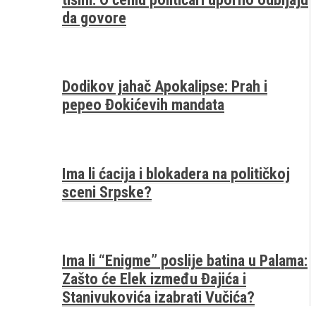
da govore
Dodikov jahač Apokalipse: Prah i
pepeo Đokićevih mandata
Ima li ćacija i blokadera na političkoj
sceni Srpske?
Ima li “Enigme” poslije batina u Palama:
Zašto će Elek između Đajića i
Stanivukovića izabrati Vučića?