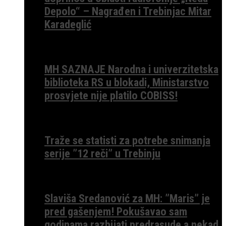
Depolo“ – Nagrađen i Trebinjac Mitar
Karadeglić
MH SAZNAJE Narodna i univerzitetska
biblioteka RS u blokadi, Ministarstvo
prosvjete nije platilo COBISS!
Traže se statisti za potrebe snimanja
serije ”12 reči” u Trebinju
Slaviša Sredanović za MH: ”Maris” je
pred gašenjem! Pokušavao sam
godinama razbijati predrasude a nekad