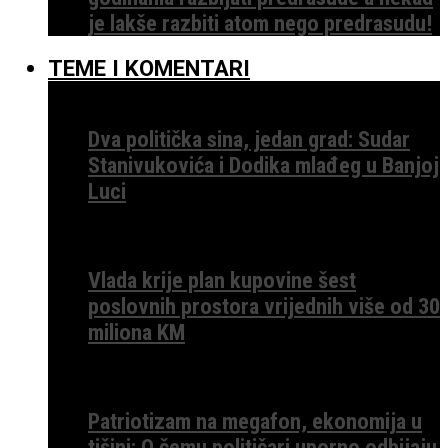
je lakše razbiti atom nego predrasudu!
TEME I KOMENTARI
Dva politička sina, jedan grad: Sudar
Stanivukovića i Dodika mlađeg u Banjoj
Luci
Vlada krije plan kupovine šest
poslovnih prostora vrijednih više od 30
miliona KM
Patriotizam na megafon, ekonomija u
tišini: O čemu političari uporno odbijaju