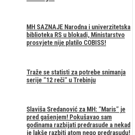
MH SAZNAJE Narodna i univerzitetska
biblioteka RS u blokadi, Ministarstvo
prosvjete nije platilo COBISS!
Traže se statisti za potrebe snimanja
serije ”12 reči” u Trebinju
Slaviša Sredanović za MH: ”Maris” je
pred gašenjem! Pokušavao sam
godinama razbijati predrasude a nekad
je lakše razbiti atom nego predrasudu!