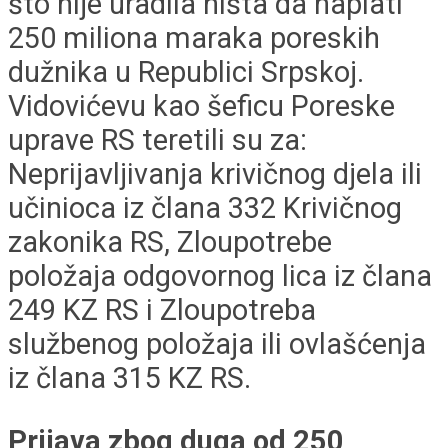
što nije uradila ništa da naplati
250 miliona maraka poreskih
dužnika u Republici Srpskoj.
Vidovićevu kao šeficu Poreske
uprave RS teretili su za:
Neprijavljivanja krivičnog djela ili
učinioca iz člana 332 Krivičnog
zakonika RS, Zloupotrebe
položaja odgovornog lica iz člana
249 KZ RS i Zloupotreba
službenog položaja ili ovlašćenja
iz člana 315 KZ RS.
Prijava zbog duga od 250