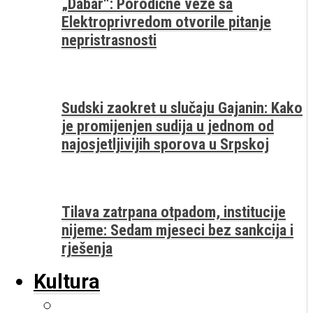
„Dabar“: Porodične veze sa
Elektroprivredom otvorile pitanje
nepristrasnosti
Sudski zaokret u slučaju Gajanin: Kako
je promijenjen sudija u jednom od
najosjetljivijih sporova u Srpskoj
Tilava zatrpana otpadom, institucije
nijeme: Sedam mjeseci bez sankcija i
rješenja
Kultura