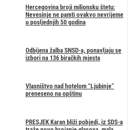
Hercegovina broji milionsku štetu:
Nevesinje ne pamti ovakvo nevrijeme
u posljednjih 50 godina
Odbijena žalba SNSD-a, ponavljaju se
izbori na 136 biračkih mjesta
Vlasništvo nad hotelom “Ljubinje”
preneseno na opštinu
PRESJEK Karan bliži pobjedi, iz SDS-a
traže novo brojanje glasova, mala