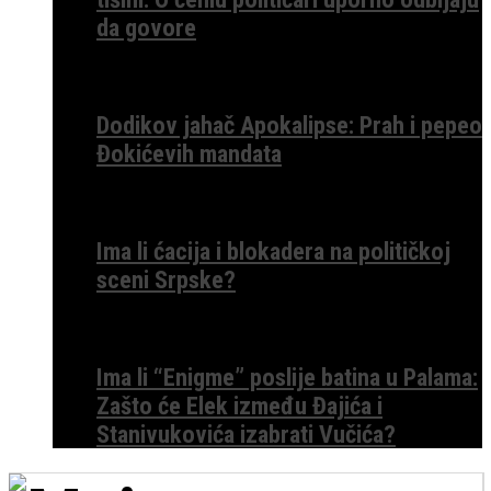
da govore
Dodikov jahač Apokalipse: Prah i pepeo
Đokićevih mandata
Ima li ćacija i blokadera na političkoj
sceni Srpske?
Ima li “Enigme” poslije batina u Palama:
Zašto će Elek između Đajića i
Stanivukovića izabrati Vučića?