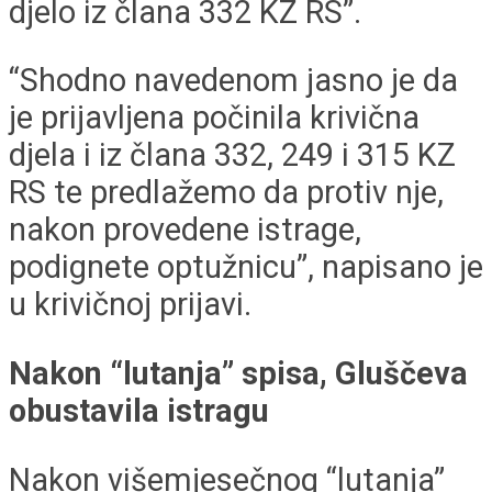
djelo iz člana 332 KZ RS”.
“Shodno navedenom jasno je da
je prijavljena počinila krivična
djela i iz člana 332, 249 i 315 KZ
RS te predlažemo da protiv nje,
nakon provedene istrage,
podignete optužnicu”, napisano je
u krivičnoj prijavi.
Nakon “lutanja” spisa, Gluščeva
obustavila istragu
Nakon višemjesečnog “lutanja”