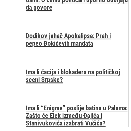
da govore
Dodikov jahač Apokalipse: Prah i
pepeo Đokićevih mandata
Ima li ćacija i blokadera na političkoj
sceni Srpske?
Ima li “Enigme” poslije batina u Palama:
Zašto će Elek između Đajića i
Stanivukovića izabrati Vučića?