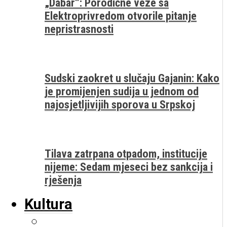
„Dabar“: Porodične veze sa
Elektroprivredom otvorile pitanje
nepristrasnosti
Sudski zaokret u slučaju Gajanin: Kako
je promijenjen sudija u jednom od
najosjetljivijih sporova u Srpskoj
Tilava zatrpana otpadom, institucije
nijeme: Sedam mjeseci bez sankcija i
rješenja
Kultura