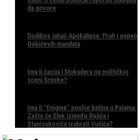
da govore
Dodikov jahač Apokalipse: Prah i pepeo
Đokićevih mandata
Ima li ćacija i blokadera na političkoj
sceni Srpske?
Ima li “Enigme” poslije batina u Palama:
Zašto će Elek između Đajića i
Stanivukovića izabrati Vučića?