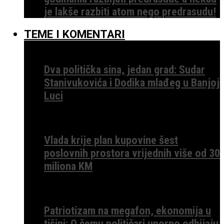
je lakše razbiti atom nego predrasudu!
TEME I KOMENTARI
Dva politička sina, jedan grad: Sudar
Stanivukovića i Dodika mlađeg u Banjoj
Luci
Vlada krije plan kupovine šest
poslovnih prostora vrijednih više od 30
miliona KM
Patriotizam na megafon, ekonomija u
tišini: O čemu političari uporno odbijaju