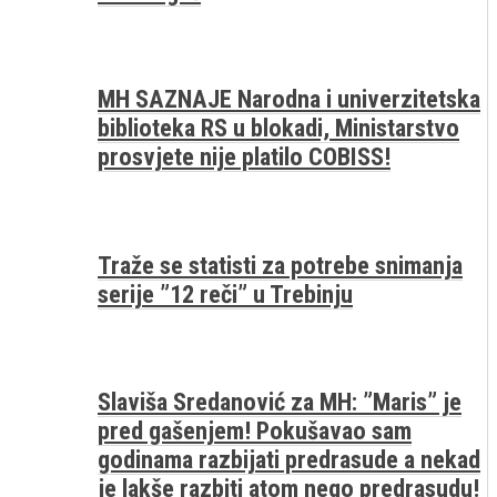
MH SAZNAJE Narodna i univerzitetska
biblioteka RS u blokadi, Ministarstvo
prosvjete nije platilo COBISS!
Traže se statisti za potrebe snimanja
serije ”12 reči” u Trebinju
Slaviša Sredanović za MH: ”Maris” je
pred gašenjem! Pokušavao sam
godinama razbijati predrasude a nekad
je lakše razbiti atom nego predrasudu!