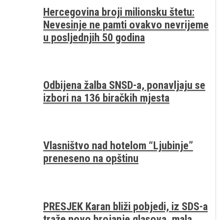
Hercegovina broji milionsku štetu:
Nevesinje ne pamti ovakvo nevrijeme
u posljednjih 50 godina
Odbijena žalba SNSD-a, ponavljaju se
izbori na 136 biračkih mjesta
Vlasništvo nad hotelom “Ljubinje”
preneseno na opštinu
PRESJEK Karan bliži pobjedi, iz SDS-a
traže novo brojanje glasova, mala