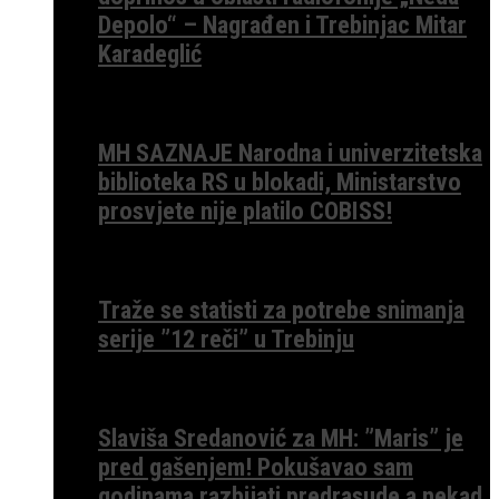
Depolo“ – Nagrađen i Trebinjac Mitar
Karadeglić
MH SAZNAJE Narodna i univerzitetska
biblioteka RS u blokadi, Ministarstvo
prosvjete nije platilo COBISS!
Traže se statisti za potrebe snimanja
serije ”12 reči” u Trebinju
Slaviša Sredanović za MH: ”Maris” je
pred gašenjem! Pokušavao sam
godinama razbijati predrasude a nekad