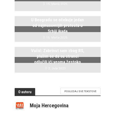
15. Marta 2025.
U Beogradu se očekuje jedan
od najmasovnijih protesta u
Srbiji ikada
15. Marta 2025.
Vučić: Zabrinut sam zbog RS,
plašim se da su stranci
odlučili ići veoma žestoko
2. Jula 2023.
O autoru
POGLEDAJ SVE TEKSTOVE
Moja Hercegovina