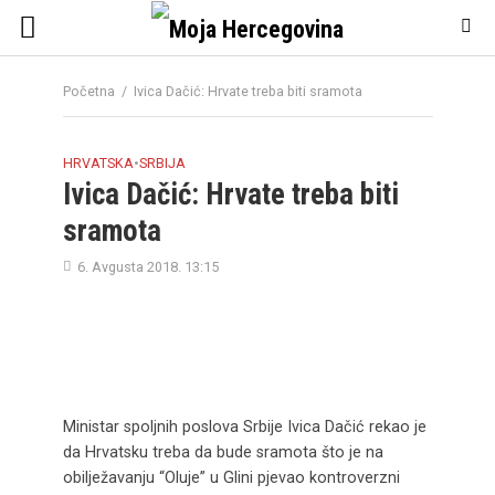
Početna
/
Ivica Dačić: Hrvate treba biti sramota
HRVATSKA
•
SRBIJA
Ivica Dačić: Hrvate treba biti
sramota
6. Avgusta 2018. 13:15
Ministar spoljnih poslova Srbije Ivica Dačić rekao je
da Hrvatsku treba da bude sramota što je na
obilježavanju “Oluje” u Glini pjevao kontroverzni