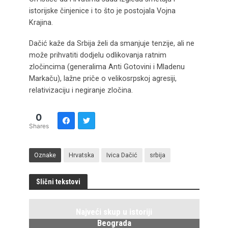
istorijske činjenice i to što je postojala Vojna
Krajina.
Dačić kaže da Srbija želi da smanjuje tenzije, ali ne
može prihvatiti dodjelu odlikovanja ratnim
zločincima (generalima Anti Gotovini i Mladenu
Markaču), lažne priče o velikosrpskoj agresiji,
relativizaciju i negiranje zločina.
0
Shares
Oznake
Hrvatska
Ivica Dačić
srbija
Slični tekstovi
Najveći skup u istoriji
Beograda