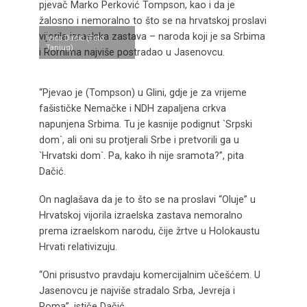
pjevač Marko Perković Tompson, kao i da je
žalosno i nemoralno to što se na hrvatskoj proslavi
vijorila izraelska zastava – naroda koji je sa Srbima
Ivica Dačić (Foto:
Tanjug)
i Romima najviše postradao u Jasenovcu.
“Pjevao je (Tompson) u Glini, gdje je za vrijeme
fašističke Nemačke i NDH zapaljena crkva
napunjena Srbima. Tu je kasnije podignut `Srpski
dom`, ali oni su protjerali Srbe i pretvorili ga u
`Hrvatski dom`. Pa, kako ih nije sramota?”, pita
Dačić.
On naglašava da je to što se na proslavi “Oluje” u
Hrvatskoj vijorila izraelska zastava nemoralno
prema izraelskom narodu, čije žrtve u Holokaustu
Hrvati relativizuju.
“Oni prisustvo pravdaju komercijalnim učešćem. U
Jasenovcu je najviše stradalo Srba, Jevreja i
Roma”, ističe Dačić.