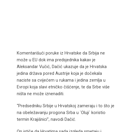
Komentarišući poruke iz Hrvatske da Srbija ne
može u EU dok ima predsjednika kakav je
Aleksandar Vučić, Dačić ukazuje da je Hrvatska
jedina država pored Austrije koja je dočekala
naciste sa cvijećem u rukama i jedina zemlja u
Evropi koja slavi etničko čišćenje, te da Srbe više
ništa ne može iznenaditi.
“Predsedniku Srbije u Hrvatskoj zameraju i to što je
na obeležavanju progona Srba u `Oluji` koristio
termin Krajišnici”, navodi Dačić.
On ističe da Hrvatima sada izgleda smetaju i