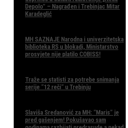
Depolo“ – Nagrađen i Trebinjac Mitar
Karadeglić
MH SAZNAJE Narodna i univerzitetska
biblioteka RS u blokadi, Ministarstvo
prosvjete nije platilo COBISS!
Traže se statisti za potrebe snimanja
serije ”12 reči” u Trebinju
Slaviša Sredanović za MH: ”Maris” je
pred gašenjem! Pokušavao sam
godinama razbijati predrasude a nekad