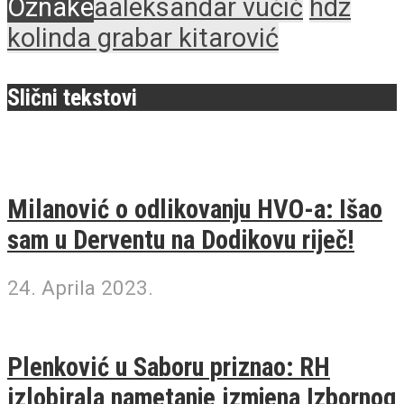
Oznake
aaleksandar vučić
hdz
kolinda grabar kitarović
Slični tekstovi
Milanović o odlikovanju HVO-a: Išao
sam u Derventu na Dodikovu riječ!
24. Aprila 2023.
Plenković u Saboru priznao: RH
izlobirala nametanje izmjena Izbornog