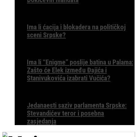
Ima li ćacija i blokadera na političkoj
sceni Srpske?
Ima li “Enigme” poslije batina u Palama:
Zašto će Elek između Đajića i
Stanivukovića izabrati Vučića?
Jedanaesti saziv parlamenta Srpske:
Stevandićev teror i posebna
zasjedanja