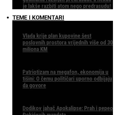
je lakše razbiti atom nego predrasudu!
TEME I KOMENTARI
Vlada krije plan kupovine šest
poslovnih prostora vrijednih više od 30
miliona KM
Patriotizam na megafon, ekonomija u
tišini: O čemu političari uporno odbijaju
da govore
Dodikov jahač Apokalipse: Prah i pepeo
Đokićevih mandata