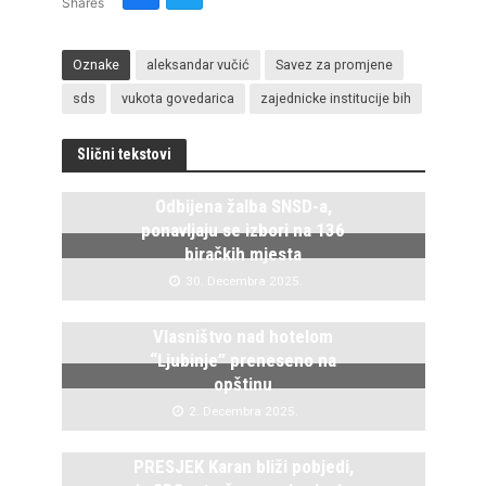
Shares
Oznake
aleksandar vučić
Savez za promjene
sds
vukota govedarica
zajednicke institucije bih
Slični tekstovi
Odbijena žalba SNSD-a,
ponavljaju se izbori na 136
biračkih mjesta
30. Decembra 2025.
Vlasništvo nad hotelom
“Ljubinje” preneseno na
opštinu
2. Decembra 2025.
PRESJEK Karan bliži pobjedi,