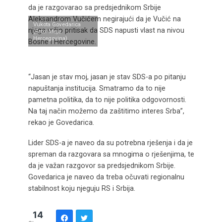
da je razgovarao sa predsjednikom Srbije
Aleksandrom Vučićem negirajući da je Vučić na
Vukota Govedarica
njega vršio pritisak da SDS napusti vlast na nivou
(Foto: Moja
Hercegovina)
Bosne i Hercegovine.
“Jasan je stav moj, jasan je stav SDS-a po pitanju
napuštanja institucija. Smatramo da to nije
pametna politika, da to nije politika odgovornosti.
Na taj način možemo da zaštitimo interes Srba”,
rekao je Govedarica.
Lider SDS-a je naveo da su potrebna rješenja i da je
spreman da razgovara sa mnogima o rješenjima, te
da je važan razgovor sa predsjednikom Srbije.
Govedarica je naveo da treba očuvati regionalnu
stabilnost koju njeguju RS i Srbija.
14