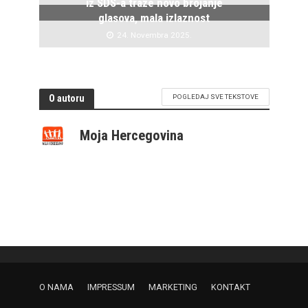
iz SDS-a traže novo brojanje
glasova, mala izlaznost
24. Novembra 2025.
O autoru
POGLEDAJ SVE TEKSTOVE
Moja Hercegovina
O NAMA
IMPRESSUM
MARKETING
KONTAKT