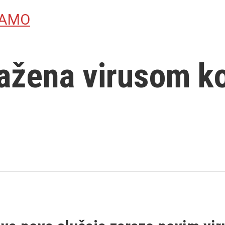
JAMO
ažena virusom k