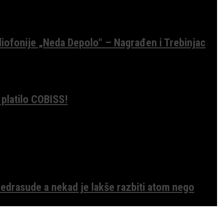
diofonije „Neda Depolo“ – Nagrađen i Trebinjac
 platilo COBISS!
edrasude a nekad je lakše razbiti atom nego