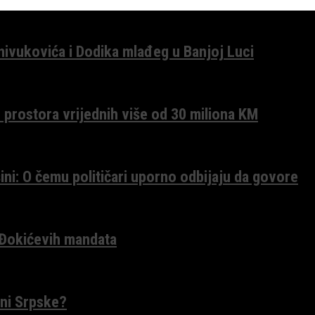
anivukovića i Dodika mlađeg u Banjoj Luci
 prostora vrijednih više od 30 miliona KM
ini: O čemu političari uporno odbijaju da govore
 Đokićevih mandata
ceni Srpske?