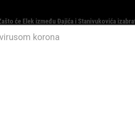
 Zašto će Elek između Đajića i Stanivukovića izabra
 virusom korona