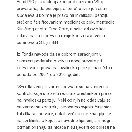
Fond PIO je u stalnoj akciji pod nazivom “Stop
prevarama, do penzije pošteno” otkrio još osam
slučajeva u kojima je pravo na invalidsku penziju
stečeno falsifikovanjem medicinske dokumentacije
Kliničkog centra Crne Gore, a neka od ovih lica
otkrivena su u prevari i ranije kod zdravstvenih
ustanova u Srbiji i BiH.
Iz Fonda navode da se dobrom saradnjom u
razmjeni podataka otkrivaju nove prevare pri
ostvarivanju prava na invalidsku penziju, naročito u
periodu od 2007. do 2010. godine.
“Svi otkriveni prevaranti pozvani su na vanrednu
kontrolu koja u pravilu rezultira prestankom prava
na invalidsku penziju. Neki od njih ne odazivaju se
na vanrednu kontrolu, vjerovatno svjesni činjenica
falsifikata i prevare, dok ih većina i ne zna gdje se
nalazi klinika u kojoj su navodno liječeni, a mnogi
odmah priznaju da nikada nisu liječeni od bolesti na