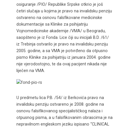
osiguranje /PIO/ Republike Srpske otkrio je još
četiri slučaja u kojima je pravo na invalidsku penziju
ostvareno na osnovu falsfikovane medicinske
dokumentacije sa Klinike za psihijatriju
Vojnomedicinske akademije /VMA/ u Beogradu,
saopšteno je iz Fonda.
Lice čiji su inicijali B.D. /61/
iz Trebinja ostvarilo je pravo na invalidsku penziju
2005. godine, a sa VMA je potvrđeno da otpusno
pismo Klinike za psihijatriju iz januara 2004. godine
nije vjerodostojno, te da ovaj pacijent nikada nije
liječen na VMA.
U predmetu lica P.B. /54/ iz Berkovića pravo na
invalidsku penziju ostvareno je 2008. godine na
osnovu falsifikovanog specijalističkog nalaza i
otpusnog pisma, a u falsifikovanim obrascima je na
nepravilnom engleskom jeziku ispisano “CLINICAL