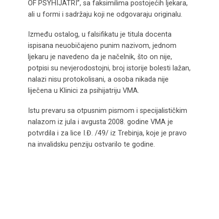
OF PSYHIJATRI”, sa faksimilima postojećih ljekara,
ali u formi i sadržaju koji ne odgovaraju originalu.
Između ostalog, u falsifikatu je titula docenta
ispisana neuobičajeno punim nazivom, jednom
ljekaru je navedeno da je načelnik, što on nije,
potpisi su nevjerodostojni, broj istorije bolesti lažan,
nalazi nisu protokolisani, a osoba nikada nije
liječena u Klinici za psihijatriju VMA.
Istu prevaru sa otpusnim pismom i specijalističkim
nalazom iz jula i avgusta 2008. godine VMA je
potvrdila i za lice I.Đ. /49/ iz Trebinja, koje je pravo
na invalidsku penziju ostvarilo te godine.