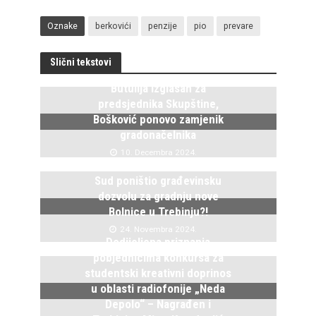
Oznake
berkovići
penzije
pio
prevare
Slični tekstovi
Butulija izglasan za
predsjednika Skupštine,
Bošković ponovo zamjenik
gradonačelnika
10. Decembra 2024.
Sud poništio građevinsku
dozvolu za gradnju nove
Bolnice u Trebinju?!
24. Novembra 2024.
Dodijeljena priznanja
pobjednicima konkursa za
studentski kreativni doprinos
u oblasti radiofonije „Neda
Depolo“ – Nagrađen i