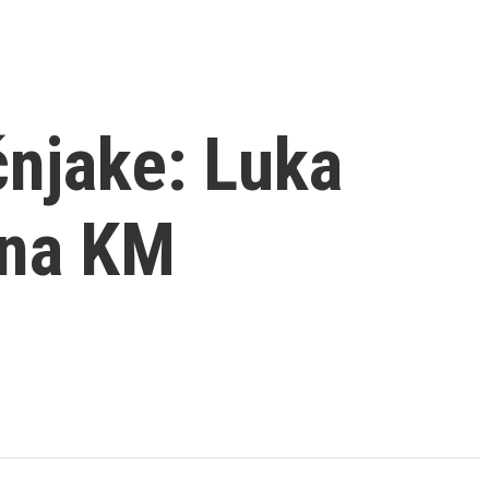
njake: Luka
ona KM