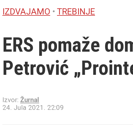
IZDVAJAMO
•
TREBINJE
ERS pomaže doma
Petrović „Proin
Izvor:
Žurnal
24. Jula 2021. 22:09