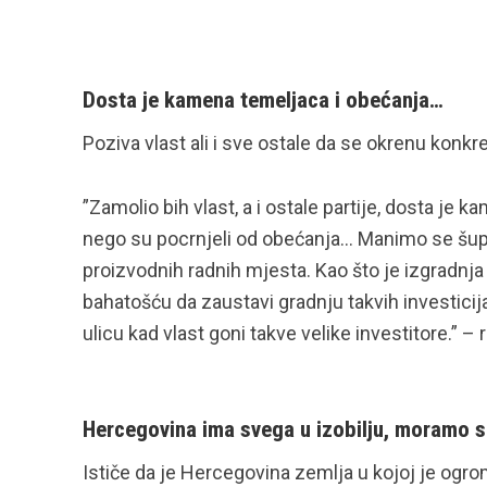
Dosta je kamena temeljaca i obećanja…
Poziva vlast ali i sve ostale da se okrenu konk
”Zamolio bih vlast, a i ostale partije, dosta je
nego su pocrnjeli od obećanja… Manimo se šuplj
proizvodnih radnih mjesta. Kao što je izgradnja
bahatošću da zaustavi gradnju takvih investicij
ulicu kad vlast goni takve velike investitore.” 
Hercegovina ima svega u izobilju, moramo 
Ističe da je Hercegovina zemlja u kojoj je ogrom