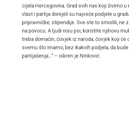
cijela Hercegovina. Grad svih nas koji živimo u n
vlast i partija donijeli su najveće podjele u gr
pripravničke, stipendije. Sve ste to smislili, ne z
na povocu. A ljudi nisu psi, koristite njihovu
treba domaćin, čovjek iz naroda, čovjek koji će
svemu što imamo, bez ikakvih podjela, da bude č
partijašenja…” – iskren je Ninković.