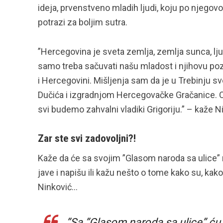
ideja, prvenstveno mladih ljudi, koju po njegov
potrazi za boljim sutra.
”Hercegovina je sveta zemlja, zemlja sunca, ljub
samo treba sačuvati našu mladost i njihovu pozit
i Hercegovini. Mišljenja sam da je u Trebinju
Dučića i izgradnjom Hercegovačke Gračanice. O
svi budemo zahvalni vladiki Grigoriju.” – kaže N
Zar ste svi zadovoljni?!
Kaže da će sa svojim ”Glasom naroda sa ulice” na
jave i napišu ili kažu nešto o tome kako su, kako 
Ninković…
”Sa ”Glasom naroda sa ulice” ću 