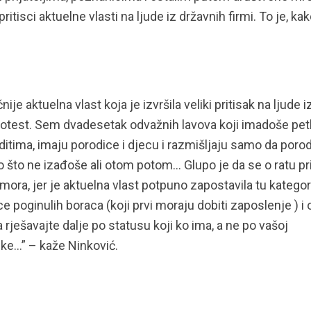
ritisci aktuelne vlasti na ljude iz državnih firmi. To je, ka
je aktuelna vlast koja je izvršila veliki pritisak na ljude i
 protest. Sem dvadesetak odvažnih lavova koji imadoše petl
itima, imaju porodice i djecu i razmišljaju samo da poro
 što ne izađoše ali otom potom… Glupo je da se o ratu pr
mora, jer je aktuelna vlast potpuno zapostavila tu kategori
 poginulih boraca (koji prvi moraju dobiti zaposlenje ) i 
rješavajte dalje po statusu koji ko ima, a ne po vašoj
ranke…” – kaže Ninković.