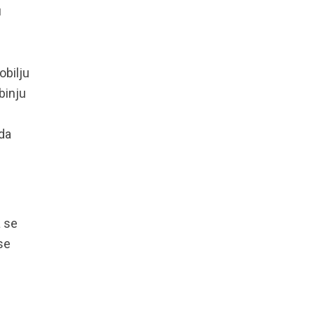
u
obilju
binju
da
a se
se