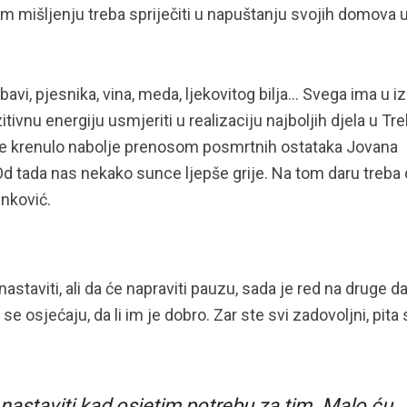
om mišljenju treba spriječiti u napuštanju svojih domova 
avi, pjesnika, vina, meda, ljekovitog bilja… Svega ima u iz
ivnu energiju usmjeriti u realizaciju najboljih djela u Tre
 sve krenulo nabolje prenosom posmrtnih ostataka Jovana
d tada nas nekako sunce ljepše grije. Na tom daru treba 
inković.
staviti, ali da će napraviti pauzu, sada je red na druge d
se osjećaju, da li im je dobro. Zar ste svi zadovoljni, pita 
nastaviti kad osjetim potrebu za tim. Malo ću