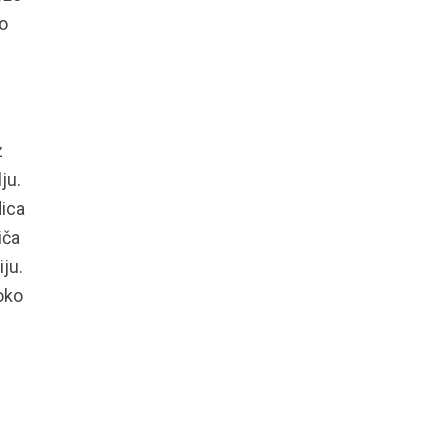
ko
z
ju.
dica
iča
ju.
oko