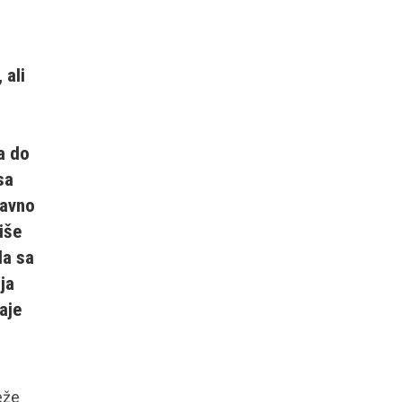
 ali
a do
sa
davno
iše
da sa
ja
aje
eže