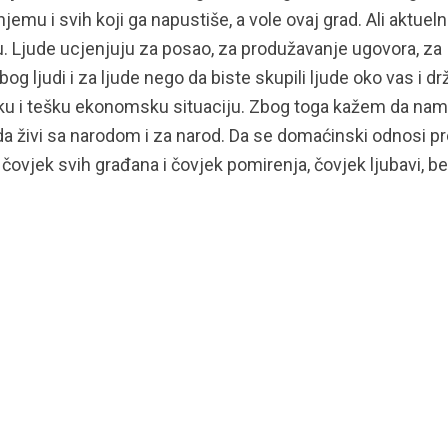
jemu i svih koji ga napustiše, a vole ovaj grad. Ali aktueln
adu. Ljude ucjenjuju za posao, za produžavanje ugovora, za
bog ljudi i za ljude nego da biste skupili ljude oko vas i drž
 muku i tešku ekonomsku situaciju. Zbog toga kažem da nam
 da živi sa narodom i za narod. Da se domaćinski odnosi 
ovjek svih građana i čovjek pomirenja, čovjek ljubavi, b