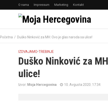
O nama
Impressum
Marketing
Kontakt
Početna
/
Duško Ninković za MH: Ovo je glas naroda sa ulice!
IZDVAJAMO
•
TREBINJE
Duško Ninković za MH:
ulice!
Izvor:
Moja Hercegovina
10. Avgusta 2020. 17:34