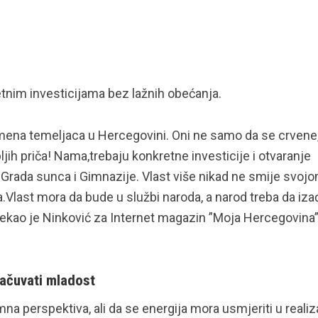
retnim investicijama bez lažnih obećanja.
 kamena temeljaca u Hercegovini. Oni ne samo da se crvene
ih priča! Nama,trebaju konkretne investicije i otvaranje
 Grada sunca i Gimnazije. Vlast više nikad ne smije svoj
a.Vlast mora da bude u službi naroda, a narod treba da iza
– rekao je Ninković za Internet magazin ”Moja Hercegovina”
sačuvati mladost
na perspektiva, ali da se energija mora usmjeriti u realiz