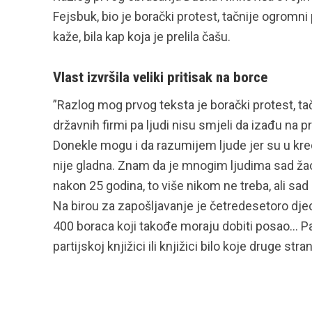
Fejsbuk, bio je borački protest, tačnije ogromni p
kaže, bila kap koja je prelila čašu.
Vlast izvršila veliki pritisak na borce
”Razlog mog prvog teksta je borački protest, tačni
državnih firmi pa ljudi nisu smjeli da izađu na
Donekle mogu i da razumijem ljude jer su u kred
nije gladna. Znam da je mnogim ljudima sad žao
nakon 25 godina, to više nikom ne treba, ali sad 
Na birou za zapošljavanje je četredesetoro djece
400 boraca koji takođe moraju dobiti posao… Pa 
partijskoj knjižici ili knjižici bilo koje druge st