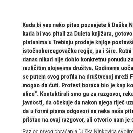
Kada bi vas neko pitao poznajete li Duška Ni
kada bi vas pitali za Duleta knjižara, gotovo
platanima u Trebinju prodaje knjige postavši
istočnohercegovačke regije, pa i šire. Ratni
danas nikad nije dobio konkretnu ponudu za
različitim slojevima društva. Godinama uoč
se putem svog profila na društvenoj mreži Fej
mogao da ćuti. Protest boraca bio je kap koj
ulice”. Kontaktirali smo ga za razgovor, rek
javnosti, da očekuje da nakon njega riječ uzm
da u formi pisma odgovori na neka naša pita
pristao na ovaj razgovor, ali otvorio nam je
Razlog prvog obraćanja Duška Ninkovića svojim