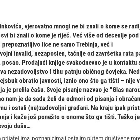
nkovića, vjerovatno mnogi ne bi znali o kome se radi,
 svi bi znali o kome je riječ. Već više od decenije pod
 prepoznatljivo lice ne samo Trebinja, već i
 vojni invalid, nezaposlen, tačnije od završetka rata p
 posao. Prodajući knjige svakodnevno je u kontaktu 
ava nezadovoljstvo i tihu patnju običnog čovjeka. Ne
sbuk obratio javnosti, iznio ono što ga tišti – nije v
a je prelila čašu. Svoje pisanje nazvao je ”Glas naro
ao nam je da sada želi da odmori od pisanja i obraćan
u i ostali (ne)zadovoljni građani. Na kraju ipak prist
nja i kaže još ponešto o onome što ga tišti. Teško je
 svoju dušu…
 prijateljima, poznanicima i ostalim putem društvene mr