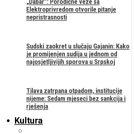
„Dabar“: Porodične veze sa
Elektroprivredom otvorile pitanje
nepristrasnosti
Sudski zaokret u slučaju Gajanin: Kako
je promijenjen sudija u jednom od
najosjetljivijih sporova u Srpskoj
Tilava zatrpana otpadom, institucije
nijeme: Sedam mjeseci bez sankcija i
rješenja
Kultura