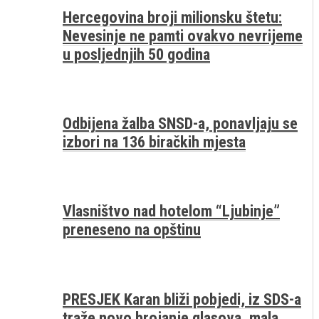
Hercegovina broji milionsku štetu:
Nevesinje ne pamti ovakvo nevrijeme
u posljednjih 50 godina
Odbijena žalba SNSD-a, ponavljaju se
izbori na 136 biračkih mjesta
Vlasništvo nad hotelom “Ljubinje”
preneseno na opštinu
PRESJEK Karan bliži pobjedi, iz SDS-a
traže novo brojanje glasova, mala