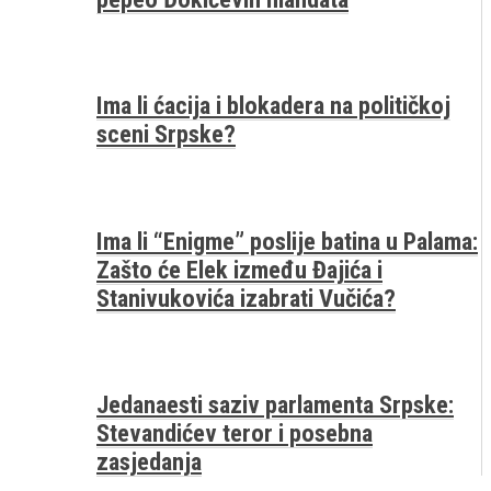
Ima li ćacija i blokadera na političkoj
sceni Srpske?
Ima li “Enigme” poslije batina u Palama:
Zašto će Elek između Đajića i
Stanivukovića izabrati Vučića?
Jedanaesti saziv parlamenta Srpske:
Stevandićev teror i posebna
zasjedanja