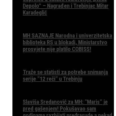
Depolo“ – Nagrađen i Trebinjac Mitar
Karadeglić
MH SAZNAJE Narodna i univerzitetska
biblioteka RS u blokadi, Ministarstvo
prosvjete nije platilo COBISS!
Traže se statisti za potrebe snimanja
serije ”12 reči” u Trebinju
Slaviša Sredanović za MH: ”Maris” je
pred gašenjem! Pokušavao sam
godinama razbijati predrasude a nekad