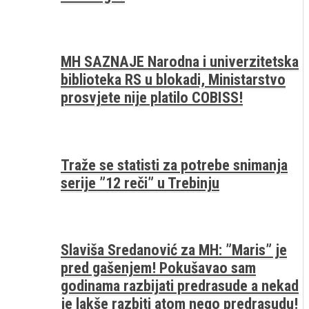
MH SAZNAJE Narodna i univerzitetska
biblioteka RS u blokadi, Ministarstvo
prosvjete nije platilo COBISS!
Traže se statisti za potrebe snimanja
serije ”12 reči” u Trebinju
Slaviša Sredanović za MH: ”Maris” je
pred gašenjem! Pokušavao sam
godinama razbijati predrasude a nekad
je lakše razbiti atom nego predrasudu!