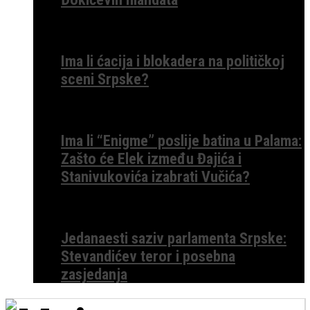
Ima li ćacija i blokadera na političkoj
sceni Srpske?
Ima li “Enigme” poslije batina u Palama:
Zašto će Elek između Đajića i
Stanivukovića izabrati Vučića?
Jedanaesti saziv parlamenta Srpske:
Stevandićev teror i posebna
zasjedanja