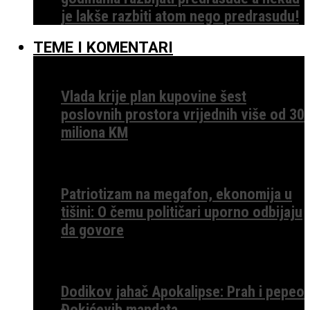
je lakše razbiti atom nego predrasudu!
TEME I KOMENTARI
Vlada krije plan kupovine šest
poslovnih prostora vrijednih više od 30
miliona KM
Patriotizam na megafon, ekonomija u
tišini: O čemu političari uporno odbijaju
da govore
Dodikov jahač Apokalipse: Prah i pepeo
Đokićevih mandata