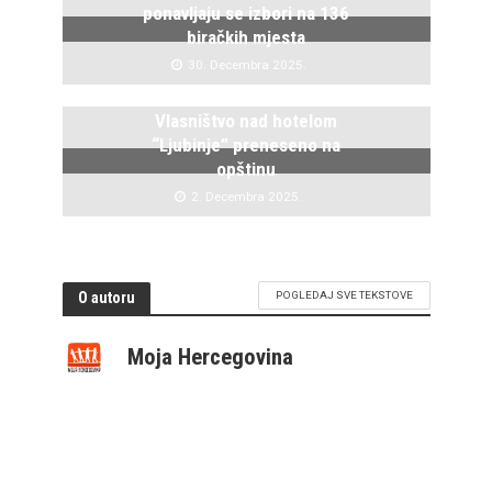
ponavljaju se izbori na 136
biračkih mjesta
30. Decembra 2025.
Vlasništvo nad hotelom
“Ljubinje” preneseno na
opštinu
2. Decembra 2025.
O autoru
POGLEDAJ SVE TEKSTOVE
Moja Hercegovina