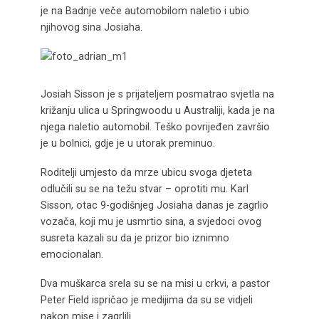
je na Badnje veče automobilom naletio i ubio
njihovog sina Josiaha.
Josiah Sisson je s prijateljem posmatrao svjetla na
križanju ulica u Springwoodu u Australiji, kada je na
njega naletio automobil. Teško povrijeđen završio
je u bolnici, gdje je u utorak preminuo.
Roditelji umjesto da mrze ubicu svoga djeteta
odlučili su se na težu stvar – oprotiti mu. Karl
Sisson, otac 9-godišnjeg Josiaha danas je zagrlio
vozača, koji mu je usmrtio sina, a svjedoci ovog
susreta kazali su da je prizor bio iznimno
emocionalan.
Dva muškarca srela su se na misi u crkvi, a pastor
Peter Field ispričao je medijima da su se vidjeli
nakon mise i zagrlili.