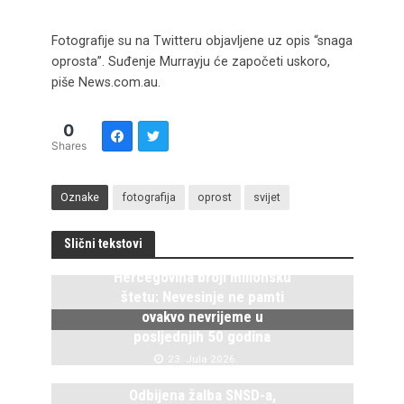
Fotografije su na Twitteru objavljene uz opis “snaga
oprosta”. Suđenje Murrayju će započeti uskoro,
piše News.com.au.
0
Shares
Oznake
fotografija
oprost
svijet
Slični tekstovi
Hercegovina broji milionsku
štetu: Nevesinje ne pamti
ovakvo nevrijeme u
posljednjih 50 godina
23. Jula 2026.
Odbijena žalba SNSD-a,