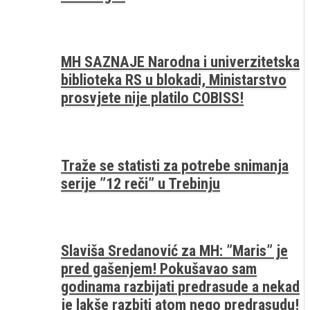
MH SAZNAJE Narodna i univerzitetska
biblioteka RS u blokadi, Ministarstvo
prosvjete nije platilo COBISS!
Traže se statisti za potrebe snimanja
serije ”12 reči” u Trebinju
Slaviša Sredanović za MH: ”Maris” je
pred gašenjem! Pokušavao sam
godinama razbijati predrasude a nekad
je lakše razbiti atom nego predrasudu!