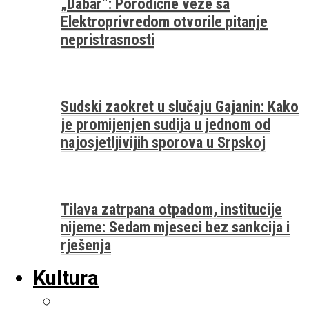
„Dabar“: Porodične veze sa
Elektroprivredom otvorile pitanje
nepristrasnosti
Sudski zaokret u slučaju Gajanin: Kako
je promijenjen sudija u jednom od
najosjetljivijih sporova u Srpskoj
Tilava zatrpana otpadom, institucije
nijeme: Sedam mjeseci bez sankcija i
rješenja
Kultura