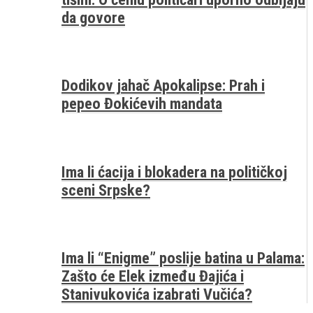
da govore
Dodikov jahač Apokalipse: Prah i
pepeo Đokićevih mandata
Ima li ćacija i blokadera na političkoj
sceni Srpske?
Ima li “Enigme” poslije batina u Palama:
Zašto će Elek između Đajića i
Stanivukovića izabrati Vučića?