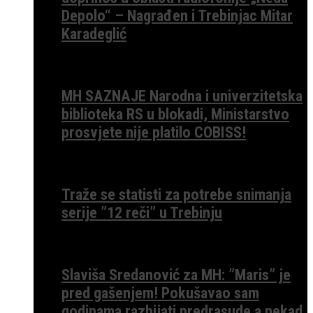
Depolo“ – Nagrađen i Trebinjac Mitar
Karadeglić
MH SAZNAJE Narodna i univerzitetska
biblioteka RS u blokadi, Ministarstvo
prosvjete nije platilo COBISS!
Traže se statisti za potrebe snimanja
serije ”12 reči” u Trebinju
Slaviša Sredanović za MH: ”Maris” je
pred gašenjem! Pokušavao sam
godinama razbijati predrasude a nekad