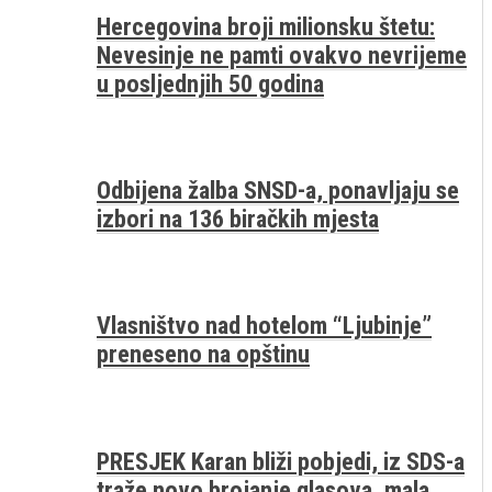
Hercegovina broji milionsku štetu:
Nevesinje ne pamti ovakvo nevrijeme
u posljednjih 50 godina
Odbijena žalba SNSD-a, ponavljaju se
izbori na 136 biračkih mjesta
Vlasništvo nad hotelom “Ljubinje”
preneseno na opštinu
PRESJEK Karan bliži pobjedi, iz SDS-a
traže novo brojanje glasova, mala