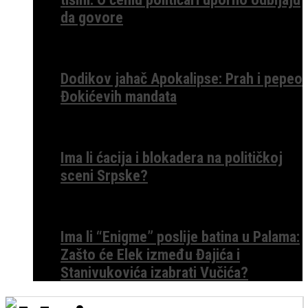
da govore
Dodikov jahač Apokalipse: Prah i pepeo
Đokićevih mandata
Ima li ćacija i blokadera na političkoj
sceni Srpske?
Ima li “Enigme” poslije batina u Palama:
Zašto će Elek između Đajića i
Stanivukovića izabrati Vučića?