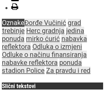
Oznake
Đorđe Vučinić
grad
trebinje
Herc gradnja
jedina
ponuda
mirko ćurić
nabavka
reflektora
Odluka o izmjeni
Odluke o načinu finansiranja
nabavke reflektora
ponuda
stadion Police
Za pravdu i red
Slični tekstovi