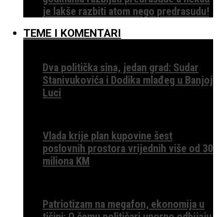
je lakše razbiti atom nego predrasudu!
TEME I KOMENTARI
Dva politička sina, jedan grad: Sudar
Stanivukovića i Dodika mlađeg u Banjoj
Luci
Vlada krije plan kupovine šest
poslovnih prostora vrijednih više od 30
miliona KM
Patriotizam na megafon, ekonomija u
tišini: O čemu političari uporno odbijaju