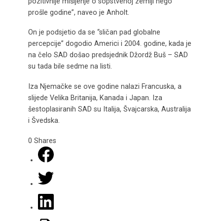
pozitivnije mišljenje o sopstvenoj zemlji nego
prošle godine”, naveo je Anholt.
On je podsjetio da se “sličan pad globalne
percepcije” dogodio Americi i 2004. godine, kada je
na čelo SAD došao predsjednik Džordž Buš – SAD
su tada bile sedme na listi.
Iza Njemačke se ove godine nalazi Francuska, a
slijede Velika Britanija, Kanada i Japan. Iza
šestoplasiranih SAD su Italija, Švajcarska, Australija
i Švedska.
0
Shares