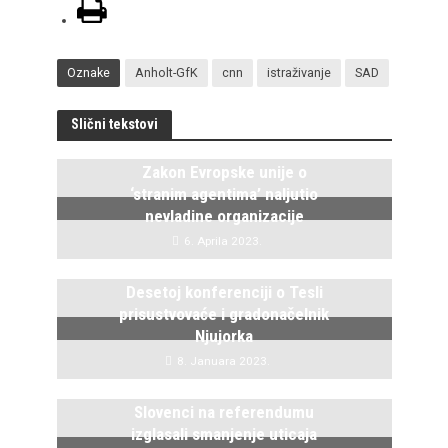
Oznake
Anholt-GfK
cnn
istraživanje
SAD
Slični tekstovi
Zakon Evropske unije o
‘stranim agentima’ naljutio
nevladine organizacije
6. Aprila 2023.
Desetoj konferenciji o Tesli
prisustvovaće i gradonačelnik
Njujorka
8. Januara 2023.
Slovenci na referendumu
izglasali smanjenje uticaja