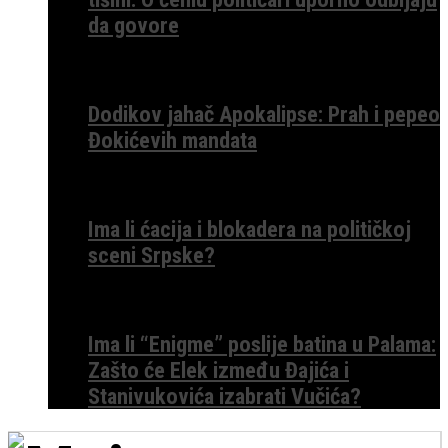
da govore
Dodikov jahač Apokalipse: Prah i pepeo
Đokićevih mandata
Ima li ćacija i blokadera na političkoj
sceni Srpske?
Ima li “Enigme” poslije batina u Palama:
Zašto će Elek između Đajića i
Stanivukovića izabrati Vučića?