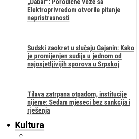
„Dabar“: Porodične veze sa
Elektroprivredom otvorile pitanje
nepristrasnosti
Sudski zaokret u slučaju Gajanin: Kako
je promijenjen sudija u jednom od
najosjetljivijih sporova u Srpskoj
Tilava zatrpana otpadom, institucije
nijeme: Sedam mjeseci bez sankcija i
rješenja
Kultura