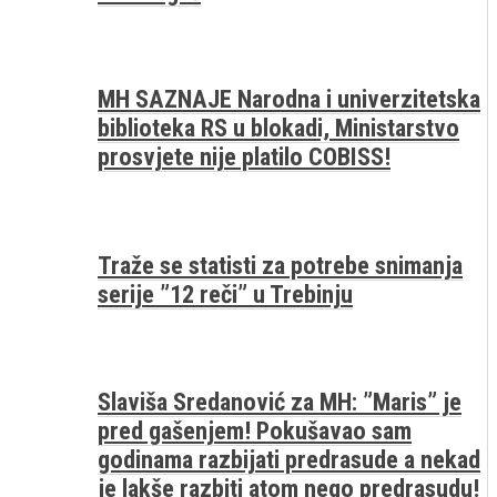
MH SAZNAJE Narodna i univerzitetska
biblioteka RS u blokadi, Ministarstvo
prosvjete nije platilo COBISS!
Traže se statisti za potrebe snimanja
serije ”12 reči” u Trebinju
Slaviša Sredanović za MH: ”Maris” je
pred gašenjem! Pokušavao sam
godinama razbijati predrasude a nekad
je lakše razbiti atom nego predrasudu!