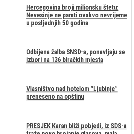
Hercegovina broji milionsku štetu:
Nevesinje ne pamti ovakvo nevrijeme
u posljednjih 50 godina
Odbijena žalba SNSD-a, ponavljaju se
izbori na 136 biračkih mjesta
Vlasništvo nad hotelom “Ljubinje”
preneseno na opštinu
PRESJEK Karan bliži pobjedi, iz SDS-a
traže novo brojanje glasova, mala