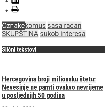
Oznake
komus
sasa radan
SKUPŠTINA
sukob interesa
Slični tekstovi
Hercegovina broji milionsku štetu:
Nevesinje ne pamti ovakvo nevrijeme
u posljednjih 50 godina