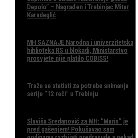
Depolo“ – Nagrađen i Trebinjac Mitar
Karadeglić
MH SAZNAJE Narodna i univerzitetska
biblioteka RS u blokadi, Ministarstvo
prosvjete nije platilo COBISS!
Traže se statisti za potrebe snimanja
serije ”12 reči” u Trebinju
Slaviša Sredanović za MH: ”Maris” je
pred gašenjem! Pokušavao sam
godinama razbijati predrasude a nekad