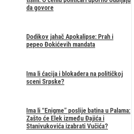
da govore
Dodikov jahač Apokalipse: Prah i
pepeo Đokićevih mandata
Ima li ćacija i blokadera na političkoj
sceni Srpske?
Ima li “Enigme” poslije batina u Palama:
Zašto će Elek između Đajića i
Stanivukovića izabrati Vučića?