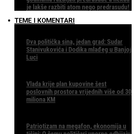
je lakše razbiti atom nego predrasudu!
TEME I KOMENTARI
Dva politička sina, jedan grad: Sudar
Stanivukovića i Dodika mlađeg u Banjoj
Luci
Vlada krije plan kupovine šest
poslovnih prostora vrijednih više od 30
miliona KM
Patriotizam na megafon, ekonomija u
tišini: O čemu političari uporno odbijaju