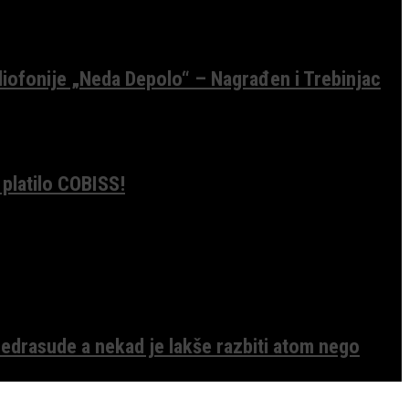
diofonije „Neda Depolo“ – Nagrađen i Trebinjac
 platilo COBISS!
edrasude a nekad je lakše razbiti atom nego