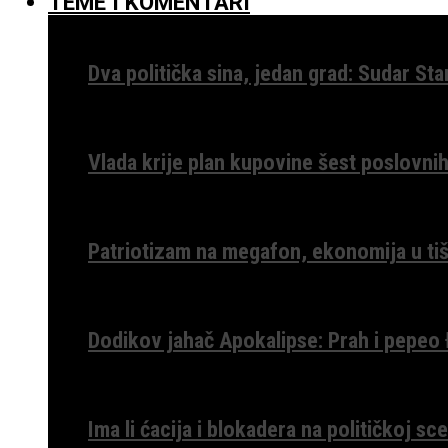
TEME I KOMENTARI
Dva politička sina, jedan grad: Sudar St
Vlada krije plan kupovine šest poslovnih
Patriotizam na megafon, ekonomija u tiš
Dodikov jahač Apokalipse: Prah i pepeo
Ima li ćacija i blokadera na političkoj s