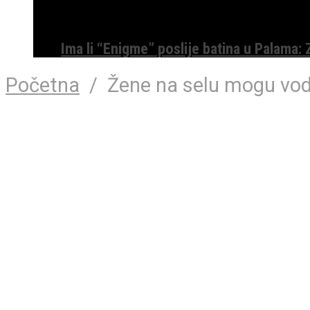
Ima li “Enigme” poslije batina u Palama:
Početna
/
Žene na selu mogu vod