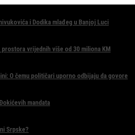
anivukovića i Dodika mlađeg u Banjoj Luci
 prostora vrijednih više od 30 miliona KM
ini: O čemu političari uporno odbijaju da govore
 Đokićevih mandata
ceni Srpske?