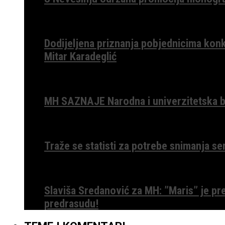
Dodijeljena priznanja pobjednicima konk
Mitar Karadeglić
MH SAZNAJE Narodna i univerzitetska bib
Traže se statisti za potrebe snimanja ser
Slaviša Sredanović za MH: ”Maris” je p
predrasudu!