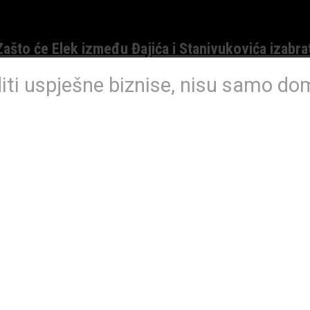
 Zašto će Elek između Đajića i Stanivukovića izabra
iti uspješne biznise, nisu samo do