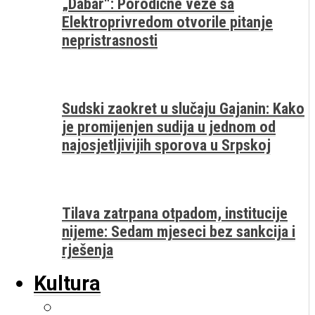
„Dabar“: Porodične veze sa
Elektroprivredom otvorile pitanje
nepristrasnosti
Sudski zaokret u slučaju Gajanin: Kako
je promijenjen sudija u jednom od
najosjetljivijih sporova u Srpskoj
Tilava zatrpana otpadom, institucije
nijeme: Sedam mjeseci bez sankcija i
rješenja
Kultura