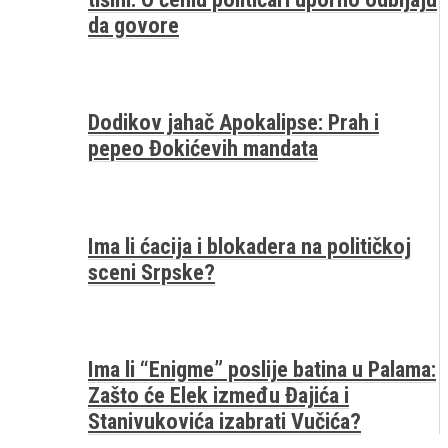
da govore
Dodikov jahač Apokalipse: Prah i
pepeo Đokićevih mandata
Ima li ćacija i blokadera na političkoj
sceni Srpske?
Ima li “Enigme” poslije batina u Palama:
Zašto će Elek između Đajića i
Stanivukovića izabrati Vučića?