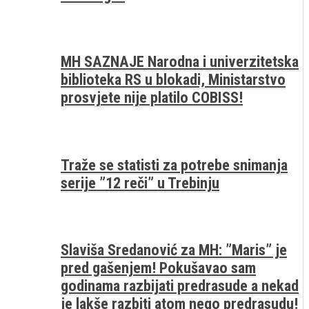
MH SAZNAJE Narodna i univerzitetska
biblioteka RS u blokadi, Ministarstvo
prosvjete nije platilo COBISS!
Traže se statisti za potrebe snimanja
serije ”12 reči” u Trebinju
Slaviša Sredanović za MH: ”Maris” je
pred gašenjem! Pokušavao sam
godinama razbijati predrasude a nekad
je lakše razbiti atom nego predrasudu!