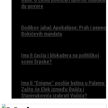
da govore
Dodikov jahač Apokalipse: Prah i pepeo
Đokićevih mandata
Ima li ćacija i blokadera na političkoj
sceni Srpske?
Ima li “Enigme” poslije batina u Palama:
Zašto će Elek između Đajića i
Stanivukovića izabrati Vučića?