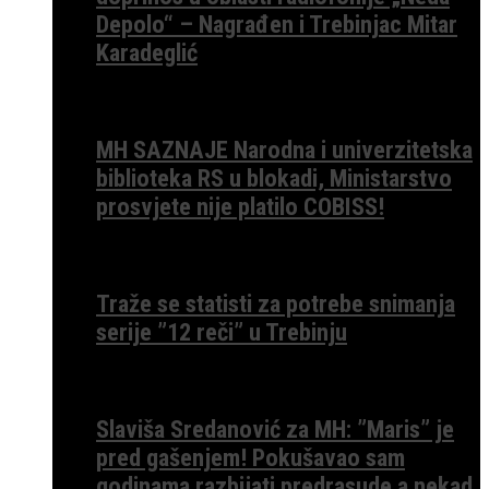
Depolo“ – Nagrađen i Trebinjac Mitar
Karadeglić
MH SAZNAJE Narodna i univerzitetska
biblioteka RS u blokadi, Ministarstvo
prosvjete nije platilo COBISS!
Traže se statisti za potrebe snimanja
serije ”12 reči” u Trebinju
Slaviša Sredanović za MH: ”Maris” je
pred gašenjem! Pokušavao sam
godinama razbijati predrasude a nekad