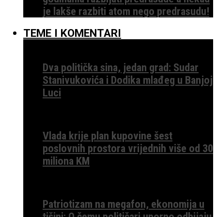
je lakše razbiti atom nego predrasudu!
TEME I KOMENTARI
Dva politička sina, jedan grad: Sudar
Stanivukovića i Dodika mlađeg u Banjoj
Luci
Vlada krije plan kupovine šest
poslovnih prostora vrijednih više od 30
miliona KM
Patriotizam na megafon, ekonomija u
tišini: O čemu političari uporno odbijaju