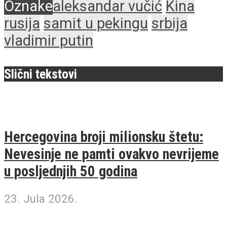
Oznake
aleksandar vučić
Kina
rusija
samit u pekingu
srbija
vladimir putin
Slični tekstovi
Hercegovina broji milionsku štetu:
Nevesinje ne pamti ovakvo nevrijeme
u posljednjih 50 godina
23. Jula 2026.