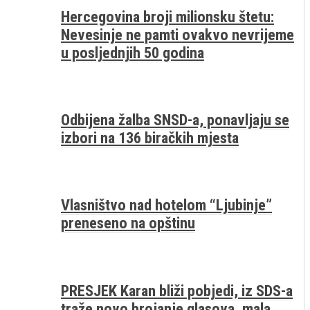
Hercegovina broji milionsku štetu:
Nevesinje ne pamti ovakvo nevrijeme
u posljednjih 50 godina
Odbijena žalba SNSD-a, ponavljaju se
izbori na 136 biračkih mjesta
Vlasništvo nad hotelom “Ljubinje”
preneseno na opštinu
PRESJEK Karan bliži pobjedi, iz SDS-a
traže novo brojanje glasova, mala