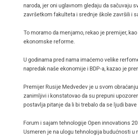
naroda, jer oni uglavnom gledaju da sačuvaju 
završetkom fakulteta i srednje škole završili i 
To moramo da menjamo, rekao je premijer, kao 
ekonomske reforme.
U godinama pred nama imaćemo velike rerfome
napredak naše ekonomije i BDP-a, kazao je prem
Premijer Rusije Medvedev je u svom obraćanju 
zanimljivi i konstatovao da su prepuni upozoren
postavlja pitanje da li bi trebalo da se ljudi bave
Forum i sajam tehnologije Open innovations 2015
Usmeren je na ulogu tehnologija budućnosti 