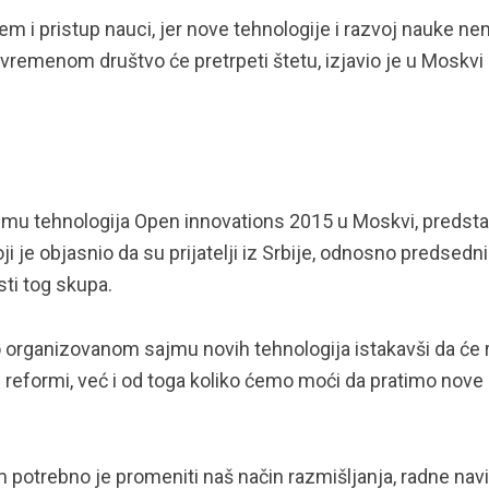
em i pristup nauci, jer nove tehnologije i razvoj nauke n
 vremenom društvo će pretrpeti štetu, izjavio je u Moskvi
mu tehnologija Open innovations 2015 u Moskvi, predsta
je objasnio da su prijatelji iz Srbije, odnosno predsedni
sti tog skupa.
 organizovanom sajmu novih tehnologija istakavši da će 
reformi, već i od toga koliko ćemo moći da pratimo nove
tem potrebno je promeniti naš način razmišljanja, radne navi