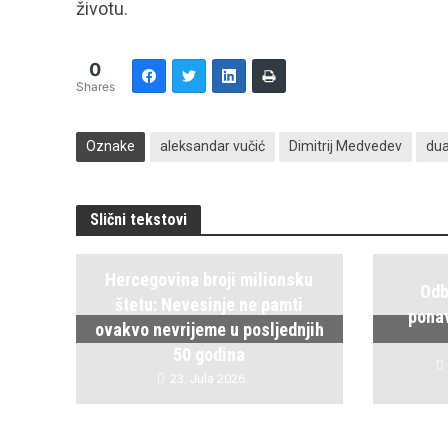
životu.
0
Shares
Oznake
aleksandar vučić
Dimitrij Medvedev
dua
Slični tekstovi
Hercegovina broji milionsku
Odb
štetu: Nevesinje ne pamti
ponav
ovakvo nevrijeme u posljednjih
50 godina
23. Jula 2026.