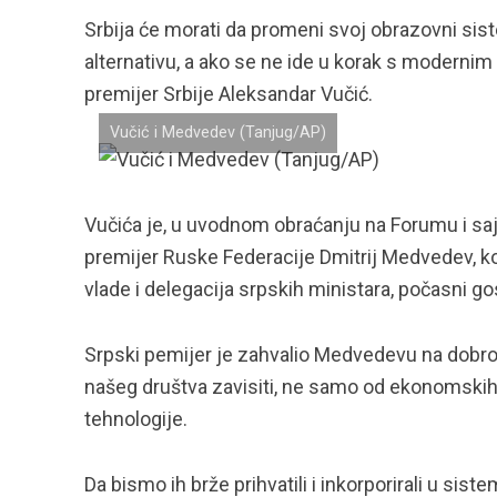
Srbija će morati da promeni svoj obrazovni sist
alternativu, a ako se ne ide u korak s modernim
premijer Srbije Aleksandar Vučić.
Vučić i Medvedev (Tanjug/AP)
Vučića je, u uvodnom obraćanju na Forumu i saj
premijer Ruske Federacije Dmitrij Medvedev, koji 
vlade i delegacija srpskih ministara, počasni go
Srpski pemijer je zahvalio Medvedevu na dobro
našeg društva zavisiti, ne samo od ekonomskih 
tehnologije.
Da bismo ih brže prihvatili i inkorporirali u sis