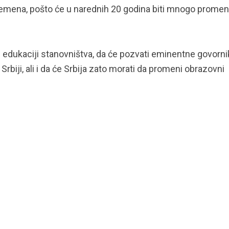
vremena, pošto će u narednih 20 godina biti mnogo promen
j edukaciji stanovništva, da će pozvati eminentne govorni
biji, ali i da će Srbija zato morati da promeni obrazovni