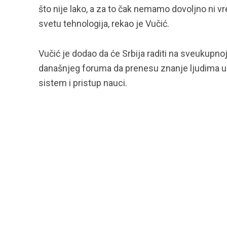
što nije lako, a za to čak nemamo dovoljno ni 
svetu tehnologija, rekao je Vučić.
Vučić je dodao da će Srbija raditi na sveukupno
današnjeg foruma da prenesu znanje ljudima u Sr
sistem i pristup nauci.