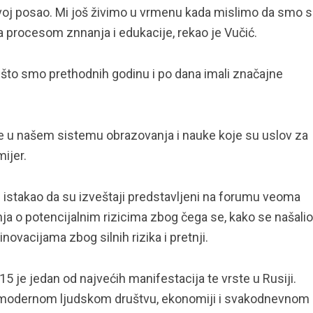
svoj posao. Mi još živimo u vrmenu kada mislimo da smo s
sa procesom znnanja i edukacije, rekao je Vučić.
što smo prethodnih godinu i po dana imali značajne
 u našem sistemu obrazovanja i nauke koje su uslov za
ijer.
istakao da su izveštaji predstavljeni na forumu veoma
ja o potencijalnim rizicima zbog čega se, kako se našalio
 inovacijama zbog silnih rizika i pretnji.
 je jedan od najvećih manifestacija te vrste u Rusiji.
u modernom ljudskom društvu, ekonomiji i svakodnevnom