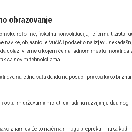
o obrazovanje
mske reforme, fiskalnu konsolidaciju, reformu tržišta ra
navike, objasnio je Vučić i podsetio na izjavu nekadašn
o da dolazi vreme u kojem će na radnom mestu morati da 
korak sa novim tehnoloijama.
orati dva naredna sata da idu na posao i praksu kako bi zna
.
i ostalim državama morati da radi na razvijanju dualnog
ako znam da će to naići na mnogo prepreka i muka kod n