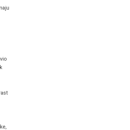
emaju
vio
k
rast
ke,