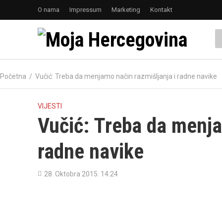
O nama
Impressum
Marketing
Kontakt
Početna
/
Vučić: Treba da menjamo način razmišljanja i radne navike
VIJESTI
Vučić: Treba da menja
radne navike
28. Oktobra 2015. 14:24