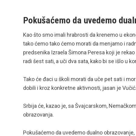
Pokušaćemo da uvedemo dualn
Kao što smo imali hrabrosti da krenemo u ekono
tako ćemo tako ćemo morati da menjamo i radne 
predsenika Izraela Šimona Peresa koji je reka
radi šest sati, a uči dva sata, kako bi se išlo u 
Tako će đaci u školi morati da uče pet sati i m
dobili i kroz konkretne aktivnosti, jasan je Vučić
Srbija će, kazao je, sa Švajcarskom, Nemačkom 
obrazovanja.
Pokušaćemo da uvedemo dualno obrazovanje, i