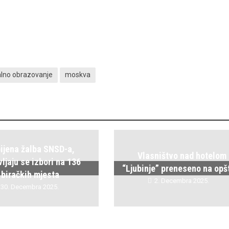
lno obrazovanje
moskva
ijena žalba SNSD-a,
Vlasništvo nad hotelom
ljaju se izbori na 136
“Ljubinje” preneseno na opš
biračkih mjesta
2. Decembra 2025.
30. Decembra 2025.