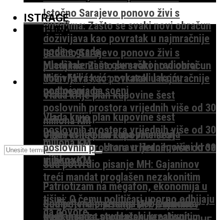
Istočno Sarajevo ponovo živi s
ISTRAGE
pucnjima: Zašto se svaki novi obračun
KULTURA
doživljava kao povratak u najmračnije
godine grada
Istočno Sarajevo ponovo živi s
Mladi talenti na glumačkoj radionici
pucnjima: Zašto se svaki novi obračun
Mitra Milićevića pokazali lakoću
doživljava kao povratak u najmračnije
TEME I KOMENTARI
postojanja na sceni
godine grada
Vlada krije plan kupovine šest
poslovnih prostora vrijednih više od 30
Vlada krije plan kupovine šest
miliona KM
poslovnih prostora vrijednih više od 30
U Nevesinju održana promocija
Vlada krije plan kupovine šest
miliona KM
monografije „Hrana u Hercegovini kroz
poslovnih prostora vrijednih više od 30
vijekove“
miliona KM
Sud potvrdio pisanje MH: Gajaninov
treći mandat proglašen nezakonitim
Patriotizam na megafon, ekonomija u
tišini: O čemu političari uporno odbijaju
Dodijeljena priznanja pobjednicima
Sud potvrdio pisanje MH: Gajaninov
da govore
konkursa za studentski kreativni
treći mandat proglašen nezakonitim