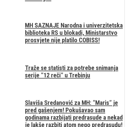
MH SAZNAJE Narodna i univerzitetska
biblioteka RS u blokadi, Ministarstvo
prosvjete nije platilo COBISS!
Traže se statisti za potrebe snimanja
serije ”12 reči” u Trebinju
Slaviša Sredanović za MH: ”Maris” je
pred gašenjem! Pokušavao sam
godinama razbijati predrasude a nekad
je lakše razbiti atom nego predrasudu!