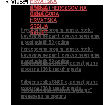
HRVATSKA
VIJESTI
SRBIJA
BOSNA I HERCEGOVINA
SVIJET
CRNA GORA
HRVATSKA
SRBIJA
Hercegovina broji milionsku štetu:
SVIJET
Nevesinje ne pamti ovakvo nevrijeme
u posljednjih 50 godina
Hercegovina broji milionsku štetu:
Nevesinje ne pamti ovakvo nevrijeme
u posljednjih 50 godina
Odbijena žalba SNSD-a, ponavljaju se
izbori na 136 biračkih mjesta
Odbijena žalba SNSD-a, ponavljaju se
izbori na 136 biračkih mjesta
Vlasništvo nad hotelom “Ljubinje”
preneseno na opštinu