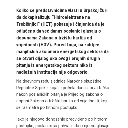
Koliko se predstavnicima vlasti u Srpskoj žuri
da dokapitalizuju “Hidroelektrane na
Trebišnjici” (HET) pokazuje i činjenica da je
odlučeno da već danas poslanici glasaju o
dopunama Zakona o tržištu hartija od
vrijednosti (HOV). Pored toga, na zahtjev
manjihskih akcionara energetskog sektora da
se otvori dijalog oko ovog i brojnih drugih
pitanja iz energetskog sektora niko iz
nadležnih institucija nije odgovorio.
Na dnevnom redu sjednice Narodne skupštine
Republike Srpske, koja je počela danas, prva tačka
nakon poslaničkih pitanja je Prijedlog zakona o
dopuni Zakona o tržištu hartija od vrijednosti, koji
se razmatra po hitnom postupku.
Iako je njegovo donošenje predviđeno po hitnom
postupku, poslanici su prihvatili da o njemu glasaju