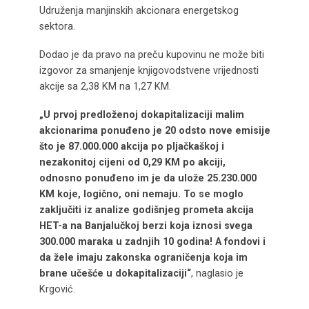
Udruženja manjinskih akcionara energetskog
sektora.
Dodao je da pravo na preču kupovinu ne može biti
izgovor za smanjenje knjigovodstvene vrijednosti
akcije sa 2,38 KM na 1,27 KM.
„U prvoj predloženoj dokapitalizaciji malim
akcionarima ponuđeno je 20 odsto nove emisije
što je 87.000.000 akcija po pljačkaškoj i
nezakonitoj cijeni od 0,29 KM po akciji,
odnosno ponuđeno im je da ulože 25.230.000
KM koje, logično, oni nemaju. To se moglo
zaključiti iz analize godišnjeg prometa akcija
HET-a na Banjalučkoj berzi koja iznosi svega
300.000 maraka u zadnjih 10 godina! A fondovi i
da žele imaju zakonska ograničenja koja im
brane učešće u dokapitalizaciji“
, naglasio je
Krgović.