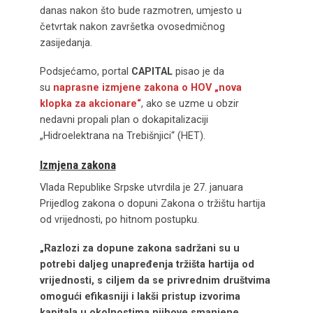
danas nakon što bude razmotren, umjesto u
četvrtak nakon završetka ovosedmičnog
zasijedanja.
Podsjećamo, portal
CAPITAL
pisao je da
su
naprasne izmjene zakona o HOV „nova
klopka za akcionare“
, ako se uzme u obzir
nedavni propali plan o dokapitalizaciji
„Hidroelektrana na Trebišnjici“ (HET).
Izmjena zakona
Vlada Republike Srpske utvrdila je 27. januara
Prijedlog zakona o dopuni Zakona o tržištu hartija
od vrijednosti, po hitnom postupku.
„Razlozi za dopune zakona sadržani su u
potrebi daljeg unapređenja tržišta hartija od
vrijednosti, s ciljem da se privrednim društvima
omogući efikasniji i lakši pristup izvorima
kapitala u okolnostima njihove smanjene