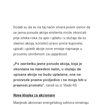
Dodali su da se na taj način stvara pravni osnov da
se javna ponuda akcija emitenta može okončati
prije isteka roka za upis i uplatu i u slučaju da su
vlasnici akcija, koristeći pravo preče kupovine,
upisali i uplatili akcije nove emisije najmanje u
procentu utvrđenom za uspješnost.
„Po završetku javne ponude akcija, koja je
okončana na navedeni način, u slučaju da
upisane akcije ne budu uplaćene, one ne
proizvode pravne posljedice i ne mogu biti u
pravnom prometu“
, naveli su iz Vlade RS.
Nova klopka za akcionare
Manjinski akcionari energetskog sektora smatraju