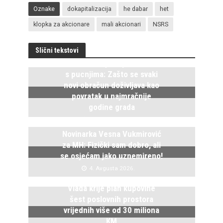
Oznake
dokapitalizacija
he dabar
het
klopka za akcionare
mali akcionari
NSRS
Slični tekstovi
Istočno Sarajevo ponovo živi
s pucnjima: Zašto se svaki
novi obračun doživljava kao
povratak u najmračnije
godine grada
5. Avgusta 2026.
Novinarka Vesna Vukmirović
za MH: Fizički sam dobro, ali
se osjećam jako uznemireno!
4. Avgusta 2026.
Vlada krije plan kupovine
šest poslovnih prostora
vrijednih više od 30 miliona
KM