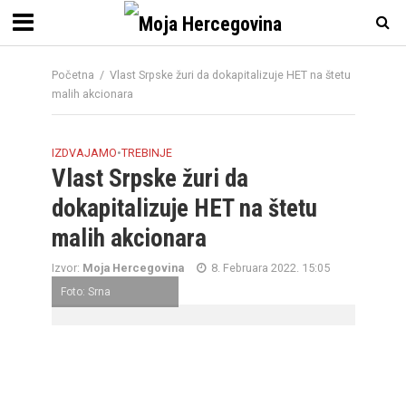
Početna
/
Vlast Srpske žuri da dokapitalizuje HET na štetu
malih akcionara
IZDVAJAMO
•
TREBINJE
Vlast Srpske žuri da
dokapitalizuje HET na štetu
malih akcionara
Izvor:
Moja Hercegovina
8. Februara 2022. 15:05
Foto: Srna