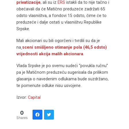
privatizacije
, ali su iz
ERS
istakli da to nije tačno i
obećavali da će Matično preduzeće zadržati 65
odsto vlasništva, a fondovi 15 odsto, čime će to
preduzeće i dalje ostati u vlasništvu Republike
Srpske.
Mali akcionari su bili ogorčeni i tvrdili su da je
na
sceni smišljeno otimanje pola (46,5 odsto)
vrijednosti akcija malih akcionara
.
Vlada Srpske je po svemu sudeći “povukla ručnu”
pa je Matičnom preduzeću sugerisala da prilikom
glasanja o navedenim odlukama bude suzdržano,
te pomenute odluke nisu usvojene.
Izvor:
Capital
0
Shares