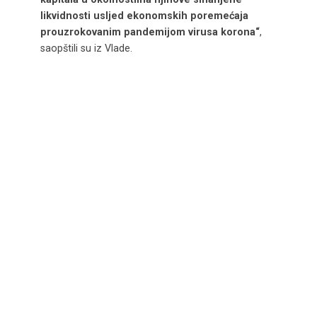
likvidnosti usljed ekonomskih poremećaja
prouzrokovanim pandemijom virusa korona“
,
saopštili su iz Vlade.