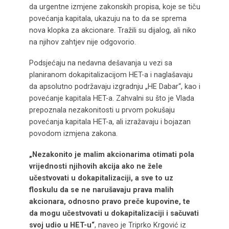
da urgentne izmjene zakonskih propisa, koje se tiču
povećanja kapitala, ukazuju na to da se sprema
nova klopka za akcionare. Tražili su dijalog, ali niko
na njihov zahtjev nije odgovorio.
Podsjećaju na nedavna dešavanja u vezi sa
planiranom dokapitalizacijom HET-a i naglašavaju
da apsolutno podržavaju izgradnju „HE Dabar“, kao i
povećanje kapitala HET-a. Zahvalni su što je Vlada
prepoznala nezakonitosti u prvom pokušaju
povećanja kapitala HET-a, ali izražavaju i bojazan
povodom izmjena zakona.
„Nezakonito je malim akcionarima otimati pola
vrijednosti njihovih akcija ako ne žele
učestvovati u dokapitalizaciji, a sve to uz
floskulu da se ne narušavaju prava malih
akcionara, odnosno pravo preče kupovine, te
da mogu učestvovati u dokapitalizaciji i sačuvati
svoj udio u HET-u“
, naveo je Triprko Krgović iz