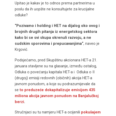
Upitao je kakav je to odnos prema partnerima u
poslu da ih uopšte ne konsultujete za krucijalne
odluke?
“Pozivamo i holding i HET na dijalog oko ovog i
brojnih drugih pitanja iz energetskog sektora
kako bi se svi skupa okrenuli razvoju, a ne
sudskim sporovima i prepucavanjima“
, naveo je
Krgović.
Podsjećamo, pred Skupštinu akcionara HET-a 21.
januara stavljene su na glasanje, između ostalog,
Odluka o povećanju kapitala HET-a i Odluka o II
(drugoj) emisiji redovnih (običnih) akcija HET-a
javnom ponudom, a koje su podrazumijevale da
se
to preduzeće dokapitalizuje emisijom 435
miliona akcija javnom ponudom na Banjalučkoj
berzi
.
Stručnjaci su tu namjeru HET-a ocijenili
pokušajem