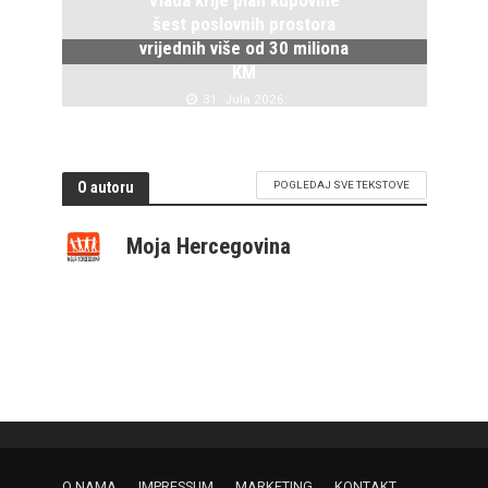
Vlada krije plan kupovine
šest poslovnih prostora
vrijednih više od 30 miliona
KM
31. Jula 2026.
O autoru
POGLEDAJ SVE TEKSTOVE
Moja Hercegovina
O NAMA
IMPRESSUM
MARKETING
KONTAKT