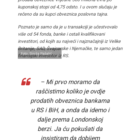
kuponskoj stopi od 4,75 odsto. I u ovom slučaju je
rečeno da su kupci obveznica poslovna tajna.
Poznato je samo da je u transakciji je učestvovalo
više od 54 fonda, banke i ostali kvalifikovani
investitori, od kojih su najveći i najznačajniji iz Velike
Britanije, SAD, Švajcarske i Njemačke, te samo jedan
Foto: Siniša Pašalić
finansijski investitor iz RS.
– Mi prvo moramo da
raščistimo koliko je ovdje
prodatih obveznica bankama
u RS i BiH, a onda da idemo i
dalje prema Londonskoj
berzi. Ja ću pokušati da
insistiram da dobijem