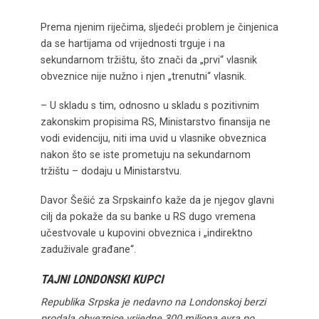
Prema njenim riječima, sljedeći problem je činjenica
da se hartijama od vrijednosti trguje i na
sekundarnom tržištu, što znači da „prvi“ vlasnik
obveznice nije nužno i njen „trenutni“ vlasnik.
– U skladu s tim, odnosno u skladu s pozitivnim
zakonskim propisima RS, Ministarstvo finansija ne
vodi evidenciju, niti ima uvid u vlasnike obveznica
nakon što se iste prometuju na sekundarnom
tržištu – dodaju u Ministarstvu.
Davor Šešić za Srpskainfo kaže da je njegov glavni
cilj da pokaže da su banke u RS dugo vremena
učestvovale u kupovini obveznica i „indirektno
zaduživale građane“.
TAJNI LONDONSKI KUPCI
Republika Srpska je nedavno na Londonskoj berzi
prodala obveznice vrijedne 300 miliona evra po