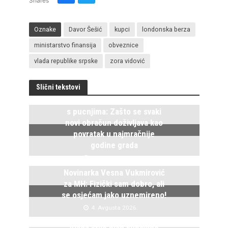
Shares
Oznake
Davor Šešić
kupci
londonska berza
ministarstvo finansija
obveznice
vlada republike srpske
zora vidović
Slični tekstovi
Istočno Sarajevo ponovo živi
s pucnjima: Zašto se svaki
novi obračun doživljava kao
povratak u najmračnije
godine grada
5. Avgusta 2026.
Novinarka Vesna Vukmirović
za MH: Fizički sam dobro, ali
se osjećam jako uznemireno!
4. Avgusta 2026.