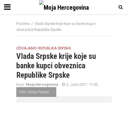
Početna
/
Vlada Srpske krije koje su banke kupci
obveznica Republike Srpske
IZDVAJAMO
•
REPUBLIKA SRPSKA
Vlada Srpske krije koje su
banke kupci obveznica
Republike Srpske
Izvor:
Moja Hercegovina
2. Juna 2021. 11:45
Foto: Siniša Pašalić