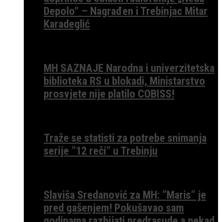
Depolo“ – Nagrađen i Trebinjac Mitar
Karadeglić
MH SAZNAJE Narodna i univerzitetska
biblioteka RS u blokadi, Ministarstvo
prosvjete nije platilo COBISS!
Traže se statisti za potrebe snimanja
serije ”12 reči” u Trebinju
Slaviša Sredanović za MH: ”Maris” je
pred gašenjem! Pokušavao sam
godinama razbijati predrasude a nekad