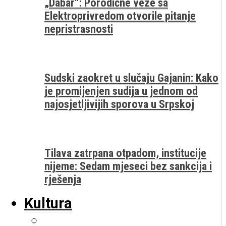
„Dabar“: Porodične veze sa
Elektroprivredom otvorile pitanje
nepristrasnosti
Sudski zaokret u slučaju Gajanin: Kako
je promijenjen sudija u jednom od
najosjetljivijih sporova u Srpskoj
Tilava zatrpana otpadom, institucije
nijeme: Sedam mjeseci bez sankcija i
rješenja
Kultura