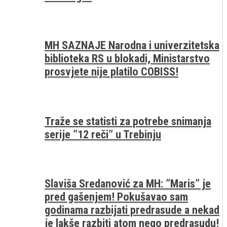
MH SAZNAJE Narodna i univerzitetska
biblioteka RS u blokadi, Ministarstvo
prosvjete nije platilo COBISS!
Traže se statisti za potrebe snimanja
serije ”12 reči” u Trebinju
Slaviša Sredanović za MH: ”Maris” je
pred gašenjem! Pokušavao sam
godinama razbijati predrasude a nekad
je lakše razbiti atom nego predrasudu!