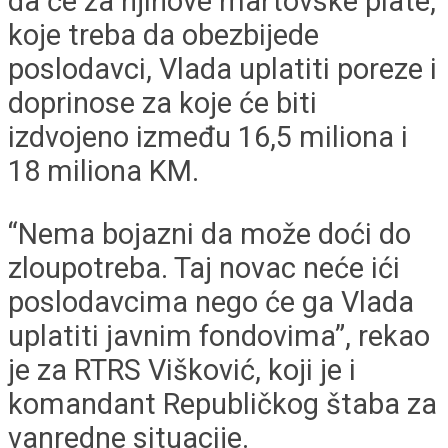
da će za njihove martovske plate,
koje treba da obezbijede
poslodavci, Vlada uplatiti poreze i
doprinose za koje će biti
izdvojeno između 16,5 miliona i
18 miliona KM.
“Nema bojazni da može doći do
zloupotreba. Taj novac neće ići
poslodavcima nego će ga Vlada
uplatiti javnim fondovima”, rekao
je za RTRS Višković, koji je i
komandant Republičkog štaba za
vanredne situacije.