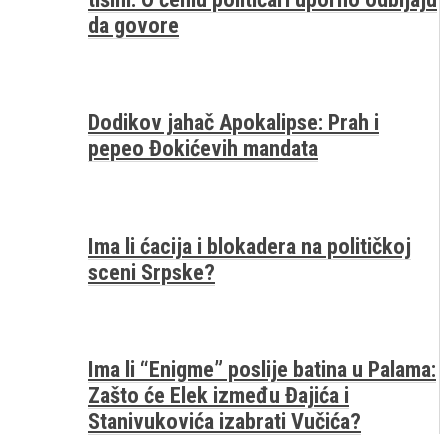
da govore
Dodikov jahač Apokalipse: Prah i
pepeo Đokićevih mandata
Ima li ćacija i blokadera na političkoj
sceni Srpske?
Ima li “Enigme” poslije batina u Palama:
Zašto će Elek između Đajića i
Stanivukovića izabrati Vučića?