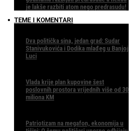
je lakše razbiti atom nego predrasudu!
TEME I KOMENTARI
Dva politička sina, jedan grad: Sudar
Stanivukovića i Dodika mlađeg u Banjoj
Luci
Vlada krije plan kupovine šest
poslovnih prostora vrijednih više od 30
miliona KM
Patriotizam na megafon, ekonomija u
tišini: O čemu političari uporno odbijaju