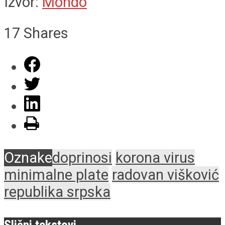
Izvor:
Mondo
17
Shares
Oznake
doprinosi
korona virus
minimalne plate
radovan višković
republika srpska