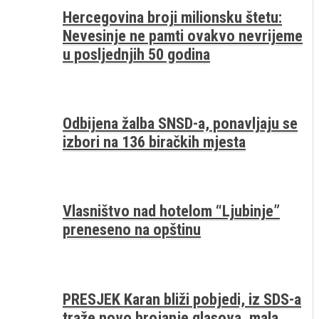
Hercegovina broji milionsku štetu:
Nevesinje ne pamti ovakvo nevrijeme
u posljednjih 50 godina
Odbijena žalba SNSD-a, ponavljaju se
izbori na 136 biračkih mjesta
Vlasništvo nad hotelom “Ljubinje”
preneseno na opštinu
PRESJEK Karan bliži pobjedi, iz SDS-a
traže novo brojanje glasova, mala