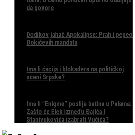
da govore
Dodikov jahač Apokalipse: Prah i pepeo
Đokićevih mandata
Ima li ćacija i blokadera na političkoj
sceni Srpske?
Ima li “Enigme” poslije batina u Palama:
Zašto će Elek između Đajića i
Stanivukovića izabrati Vučića?