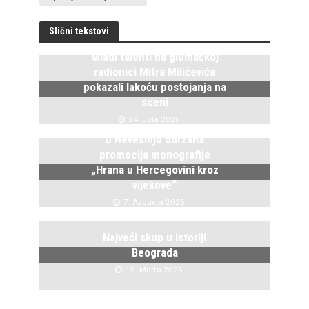
Slični tekstovi
Mladi talenti na glumačkoj
radionici Mitra Milićevića
pokazali lakoću postojanja na
sceni
24. Jula 2026.
U Nevesinju održana
promocija monografije
„Hrana u Hercegovini kroz
vijekove“
7. Avgusta 2025.
Najveći skup u istoriji
Beograda
15. Marta 2025.