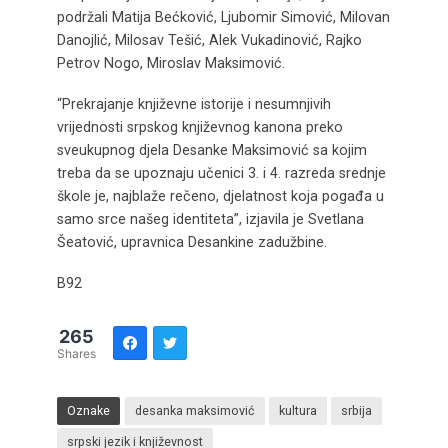
podržali Matija Bećković, Ljubomir Simović, Milovan
Danojlić, Milosav Tešić, Alek Vukadinović, Rajko
Petrov Nogo, Miroslav Maksimović.
“Prekrajanje književne istorije i nesumnjivih
vrijednosti srpskog književnog kanona preko
sveukupnog djela Desanke Maksimović sa kojim
treba da se upoznaju učenici 3. i 4. razreda srednje
škole je, najblaže rečeno, djelatnost koja pogađa u
samo srce našeg identiteta”, izjavila je Svetlana
Šeatović, upravnica Desankine zadužbine.
B92
265
Shares
Oznake
desanka maksimović
kultura
srbija
srpski jezik i književnost