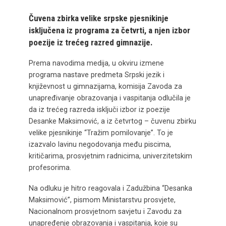
Čuvena zbirka velike srpske pjesnikinje
isključena iz programa za četvrti, a njen izbor
poezije iz trećeg razred gimnazije.
Prema navodima medija, u okviru izmene
programa nastave predmeta Srpski jezik i
književnost u gimnazijama, komisija Zavoda za
unapređivanje obrazovanja i vaspitanja odlučila je
da iz trećeg razreda isključi izbor iz poezije
Desanke Maksimović, a iz četvrtog – čuvenu zbirku
velike pjesnikinje “Tražim pomilovanje”. To je
izazvalo lavinu negodovanja među piscima,
kritičarima, prosvjetnim radnicima, univerzitetskim
profesorima.
Na odluku je hitro reagovala i Zadužbina “Desanka
Maksimović”, pismom Ministarstvu prosvjete,
Nacionalnom prosvjetnom savjetu i Zavodu za
unapređenje obrazovanja i vaspitanja, koje su