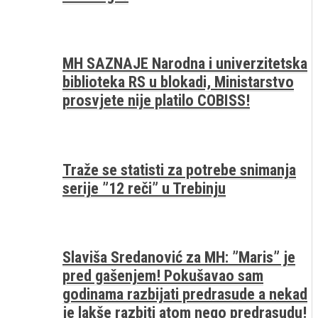
MH SAZNAJE Narodna i univerzitetska
biblioteka RS u blokadi, Ministarstvo
prosvjete nije platilo COBISS!
Traže se statisti za potrebe snimanja
serije ”12 reči” u Trebinju
Slaviša Sredanović za MH: ”Maris” je
pred gašenjem! Pokušavao sam
godinama razbijati predrasude a nekad
je lakše razbiti atom nego predrasudu!