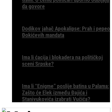
da govore
Dodikov jahač Apokalipse: Prah i pepeo
Đokićevih mandata
Ima li ćacija i blokadera na političkoj
sceni Srpske?
Ima li “Enigme” poslije batina u Palama:
Zašto će Elek između Đajića i
Stanivukovića izabrati Vučića?