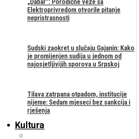
„Dabar“: Porodične veze sa
Elektroprivredom otvorile pitanje
nepristrasnosti
Sudski zaokret u slučaju Gajanin: Kako
je promijenjen sudija u jednom od
najosjetljivijih sporova u Srpskoj
Tilava zatrpana otpadom, institucije
nijeme: Sedam mjeseci bez sankcija i
rješenja
Kultura