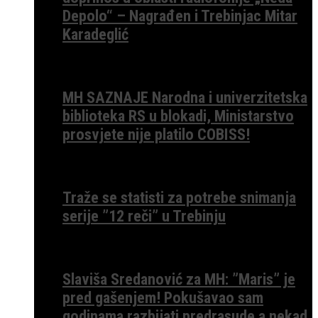
Depolo“ – Nagrađen i Trebinjac Mitar
Karadeglić
MH SAZNAJE Narodna i univerzitetska
biblioteka RS u blokadi, Ministarstvo
prosvjete nije platilo COBISS!
Traže se statisti za potrebe snimanja
serije ”12 reči” u Trebinju
Slaviša Sredanović za MH: ”Maris” je
pred gašenjem! Pokušavao sam
godinama razbijati predrasude a nekad