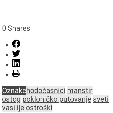
0
Shares
Oznake
hodočasnici
manstir
ostog
pokloničko putovanje
sveti
vasilije ostroški