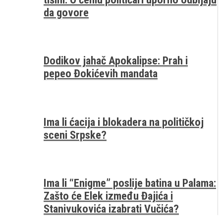
da govore
Dodikov jahač Apokalipse: Prah i
pepeo Đokićevih mandata
Ima li ćacija i blokadera na političkoj
sceni Srpske?
Ima li “Enigme” poslije batina u Palama:
Zašto će Elek između Đajića i
Stanivukovića izabrati Vučića?