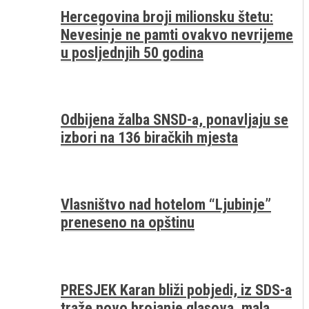
Hercegovina broji milionsku štetu:
Nevesinje ne pamti ovakvo nevrijeme
u posljednjih 50 godina
Odbijena žalba SNSD-a, ponavljaju se
izbori na 136 biračkih mjesta
Vlasništvo nad hotelom “Ljubinje”
preneseno na opštinu
PRESJEK Karan bliži pobjedi, iz SDS-a
traže novo brojanje glasova, mala