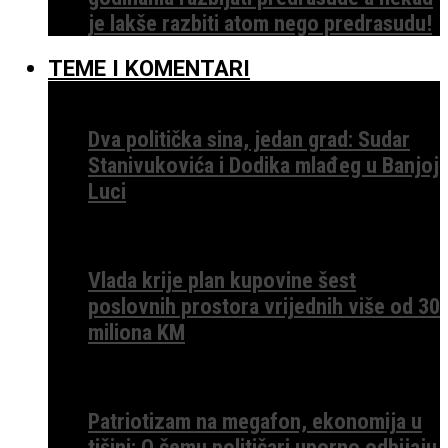
je lakše razbiti atom nego predrasudu!
TEME I KOMENTARI
Dva politička sina, jedan grad: Sudar
Stanivukovića i Dodika mlađeg u Banjoj
Luci
Vlada krije plan kupovine šest
poslovnih prostora vrijednih više od 30
miliona KM
Patriotizam na megafon, ekonomija u
tišini: O čemu političari uporno odbijaju