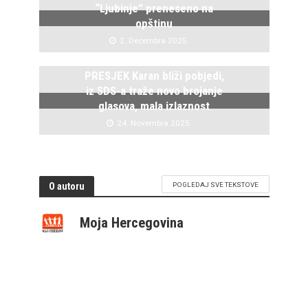
“Ljubinje” preneseno na
opštinu
2. Decembra 2025.
PRESJEK Karan bliži pobjedi,
iz SDS-a traže novo brojanje
glasova, mala izlaznost
24. Novembra 2025.
O autoru
POGLEDAJ SVE TEKSTOVE
Moja Hercegovina