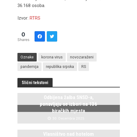
36.168 osoba.
Izvor:
RTRS
0
Shares
Oznake
korona virus
novozaraženi
pandemija
republika srpska
RS
Slični tekstovi
Odbijena žalba SNSD-a,
ponavljaju se izbori na 136
biračkih mjesta
30. Decembra 2025.
Vlasništvo nad hotelom