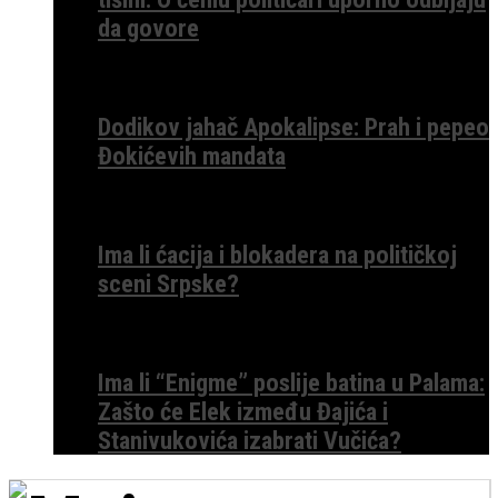
da govore
Dodikov jahač Apokalipse: Prah i pepeo
Đokićevih mandata
Ima li ćacija i blokadera na političkoj
sceni Srpske?
Ima li “Enigme” poslije batina u Palama:
Zašto će Elek između Đajića i
Stanivukovića izabrati Vučića?