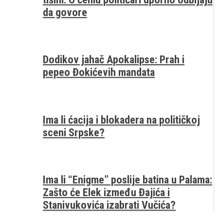
da govore
Dodikov jahač Apokalipse: Prah i
pepeo Đokićevih mandata
Ima li ćacija i blokadera na političkoj
sceni Srpske?
Ima li “Enigme” poslije batina u Palama:
Zašto će Elek između Đajića i
Stanivukovića izabrati Vučića?