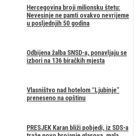
Hercegovina broji milionsku štetu:
Nevesinje ne pamti ovakvo nevrijeme
u posljednjih 50 godina
Odbijena žalba SNSD-a, ponavljaju se
izbori na 136 biračkih mjesta
Vlasništvo nad hotelom “Ljubinje”
preneseno na opštinu
PRESJEK Karan bliži pobjedi, iz SDS-a
traže novo brojanje glasova, mala