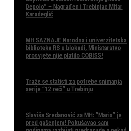
Depolo“ – Nagrađen i Trebinjac Mitar
Karadeglić
MH SAZNAJE Narodna i univerzitetska
biblioteka RS u blokadi, Ministarstvo
prosvjete nije platilo COBISS!
Traže se statisti za potrebe snimanja
serije ”12 reči” u Trebinju
Slaviša Sredanović za MH: ”Maris” je
pred gašenjem! Pokušavao sam
godinama razbijati predrasude a nekad