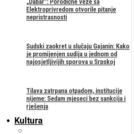
„Dabar“: Porodične veze sa
Elektroprivredom otvorile pitanje
nepristrasnosti
Sudski zaokret u slučaju Gajanin: Kako
je promijenjen sudija u jednom od
najosjetljivijih sporova u Srpskoj
Tilava zatrpana otpadom, institucije
nijeme: Sedam mjeseci bez sankcija i
rješenja
Kultura