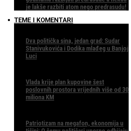
je lakše razbiti atom nego predrasudu!
TEME I KOMENTARI
Dva politička sina, jedan grad: Sudar
Stanivukovića i Dodika mlađeg u Banjoj
Luci
Vlada krije plan kupovine šest
poslovnih prostora vrijednih više od 30
miliona KM
Patriotizam na megafon, ekonomija u
tišini: O čemu političari uporno odbijaju