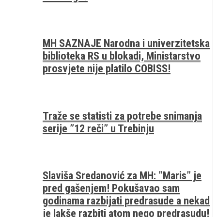
MH SAZNAJE Narodna i univerzitetska
biblioteka RS u blokadi, Ministarstvo
prosvjete nije platilo COBISS!
Traže se statisti za potrebe snimanja
serije ”12 reči” u Trebinju
Slaviša Sredanović za MH: ”Maris” je
pred gašenjem! Pokušavao sam
godinama razbijati predrasude a nekad
je lakše razbiti atom nego predrasudu!