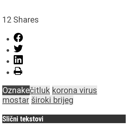
12
Shares
Oznake
čitluk
korona virus
mostar
široki brijeg
Slični tekstovi