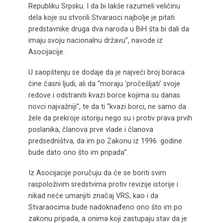
Republiku Srpsku. I da bi lakše razumeli veličinu
dela koje su stvorili Stvaraoci najbolje je pitati
predstavnike druga dva naroda u BiH šta bi dali da
imaju svoju nacionalnu državu”, navode iz
Asocijacije.
U saopštenju se dodaje da je najveći broj boraca
čine časni ljudi, ali da “moraju ‘pročešljati’ svoje
redove i odstraniti kvazi borce kojima su danas
novci najvažniji”, te da ti “kvazi borci, ne samo da
žele da prekroje istoriju nego su i protiv prava prvih
poslanika, članova prve vlade i članova
predsedništva, da im po Zakonu iz 1996. godine
bude dato ono što im pripada”.
Iz Asocijacije poručuju da će se boriti svim
raspoloživim sredstvima protiv revizije istorije i
nikad neće umanjiti značaj VRS, kao i da
Stvaraocima bude nadoknađeno ono što im po
zakonu pripada, a onima koji zastupaju stav da je