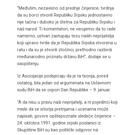
“Međutim, nezavisno od prednje činjenice, tvrdnja
da su borci stvorili Republiku Srpsku jednostavno
nije tačna i duboko je štetna za Republiku Srpsku i
naš narod. Ti komentatori, ne verujemo da to rade
namerno, ustvari zastupaju tezu naših neprijatelja
koji upravo tvrde da je Republika Srpska stvorena u
ratu i da su je stvorili zločinci, prethodno razbivši
međunarodno priznatu državu BiH”, dodaje se u
saopštenju.
Iz Asocijacije podsjećaju da je ta teorija, pored
ostalog, bila jedan od argumenata na Ustavnom
sudu BiH da se ospori Dan Republike – 9. januar.
“A da nisu u pravu naši neprijatelji, a ni pojedinci koji
misle da se istorija pretnjama i ucenama može
napisati, govore opštepoznate sledeće činjenice –
24. oktobra 1991. godine srpski poslanici iz
Skupštine BiH su kao politički odgovor na