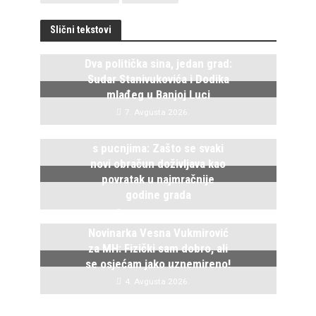
Slični tekstovi
Dva politička sina, jedan grad:
Sudar Stanivukovića i Dodika
mlađeg u Banjoj Luci
7. Avgusta 2026.
Istočno Sarajevo ponovo živi
s pucnjima: Zašto se svaki
novi obračun doživljava kao
povratak u najmračnije
godine grada
5. Avgusta 2026.
Novinarka Vesna Vukmirović
za MH: Fizički sam dobro, ali
se osjećam jako uznemireno!
4. Avgusta 2026.