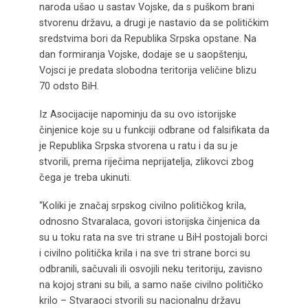
naroda ušao u sastav Vojske, da s puškom brani
stvorenu državu, a drugi je nastavio da se političkim
sredstvima bori da Republika Srpska opstane. Na
dan formiranja Vojske, dodaje se u saopštenju,
Vojsci je predata slobodna teritorija veličine blizu
70 odsto BiH.
Iz Asocijacije napominju da su ovo istorijske
činjenice koje su u funkciji odbrane od falsifikata da
je Republika Srpska stvorena u ratu i da su je
stvorili, prema riječima neprijatelja, zlikovci zbog
čega je treba ukinuti.
“Koliki je značaj srpskog civilno političkog krila,
odnosno Stvaralaca, govori istorijska činjenica da
su u toku rata na sve tri strane u BiH postojali borci
i civilno politička krila i na sve tri strane borci su
odbranili, sačuvali ili osvojili neku teritoriju, zavisno
na kojoj strani su bili, a samo naše civilno političko
krilo – Stvaraoci stvorili su nacionalnu državu