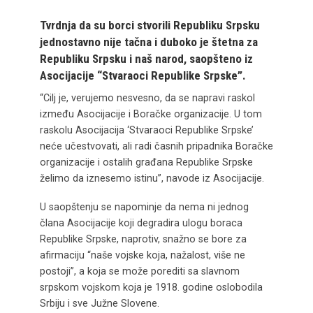
Tvrdnja da su borci stvorili Republiku Srpsku
jednostavno nije tačna i duboko je štetna za
Republiku Srpsku i naš narod, saopšteno iz
Asocijacije “Stvaraoci Republike Srpske”.
“Cilj je, verujemo nesvesno, da se napravi raskol
između Asocijacije i Boračke organizacije. U tom
raskolu Asocijacija ‘Stvaraoci Republike Srpske’
neće učestvovati, ali radi časnih pripadnika Boračke
organizacije i ostalih građana Republike Srpske
želimo da iznesemo istinu”, navode iz Asocijacije.
U saopštenju se napominje da nema ni jednog
člana Asocijacije koji degradira ulogu boraca
Republike Srpske, naprotiv, snažno se bore za
afirmaciju “naše vojske koja, nažalost, više ne
postoji”, a koja se može porediti sa slavnom
srpskom vojskom koja je 1918. godine oslobodila
Srbiju i sve Južne Slovene.