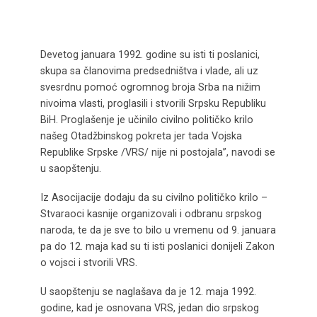
Devetog januara 1992. godine su isti ti poslanici,
skupa sa članovima predsedništva i vlade, ali uz
svesrdnu pomoć ogromnog broja Srba na nižim
nivoima vlasti, proglasili i stvorili Srpsku Republiku
BiH. Proglašenje je učinilo civilno političko krilo
našeg Otadžbinskog pokreta jer tada Vojska
Republike Srpske /VRS/ nije ni postojala”, navodi se
u saopštenju.
Iz Asocijacije dodaju da su civilno političko krilo –
Stvaraoci kasnije organizovali i odbranu srpskog
naroda, te da je sve to bilo u vremenu od 9. januara
pa do 12. maja kad su ti isti poslanici donijeli Zakon
o vojsci i stvorili VRS.
U saopštenju se naglašava da je 12. maja 1992.
godine, kad je osnovana VRS, jedan dio srpskog