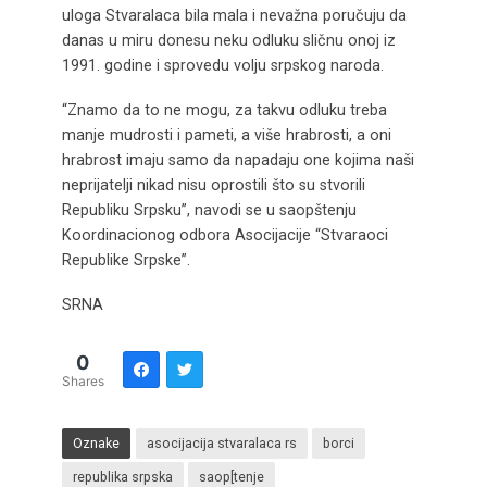
uloga Stvaralaca bila mala i nevažna poručuju da
danas u miru donesu neku odluku sličnu onoj iz
1991. godine i sprovedu volju srpskog naroda.
“Znamo da to ne mogu, za takvu odluku treba
manje mudrosti i pameti, a više hrabrosti, a oni
hrabrost imaju samo da napadaju one kojima naši
neprijatelji nikad nisu oprostili što su stvorili
Republiku Srpsku”, navodi se u saopštenju
Koordinacionog odbora Asocijacije “Stvaraoci
Republike Srpske”.
SRNA
0
Shares
Oznake
asocijacija stvaralaca rs
borci
republika srpska
saop[tenje