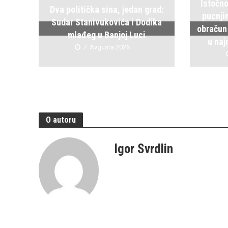
Istočno
Dva politička sina, jedan grad:
pucnji
Sudar Stanivukovića i Dodika
obračun
mlađeg u Banjoj Luci
u naj
7. Avgusta 2026.
O autoru
Igor Svrdlin