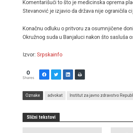
Komentarišući to što je medicinska oprema plaća
Stevanović je izjavio da država nije ograničila c
Konačnu odluku o pritvoru za osumnjičene doni
Okružnog suda u Banjaluci nakon što sasluša 
Izvor:
Srpskainfo
0
Shares
Oznake
advokat
Institut za javno zdravstvo Repub
Slični tekstovi