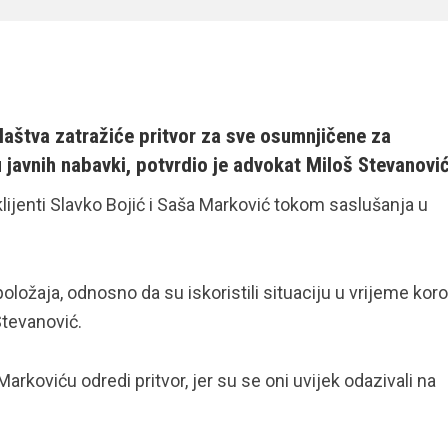
laštva zatražiće pritvor za sve osumnjičene za
javnih nabavki, potvrdio je advokat Miloš Stevanović
klijenti Slavko Bojić i Saša Marković tokom saslušanja u
ložaja, odnosno da su iskoristili situaciju u vrijeme koro
Stevanović.
arkoviću odredi pritvor, jer su se oni uvijek odazivali na