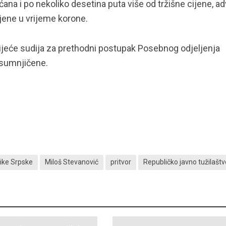
na i po nekoliko desetina puta više od tržišne cijene, a
ijene u vrijeme korone.
jeće sudija za prethodni postupak Posebnog odjeljenja
osumnjičene.
like Srpske
Miloš Stevanović
pritvor
Republičko javno tužilaštv