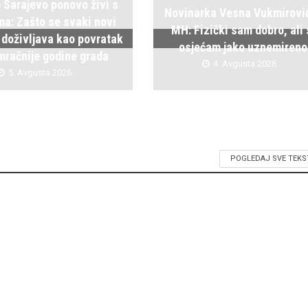
 Sarajevo ponovo živi s
Novinarka Vesna Vukmirovi
ma: Zašto se svaki novi
MH: Fizički sam dobro, ali
 doživljava kao povratak
osjećam jako uznemireno
mračnije godine grada
4. Avgusta 2026.
5. Avgusta 2026.
POGLEDAJ SVE TEKS