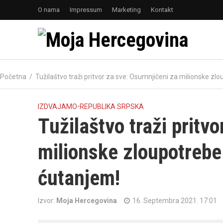
O nama
Impressum
Marketing
Kontakt
Početna
/
Tužilaštvo traži pritvor za sve: Osumnjičeni za milionske zl
IZDVAJAMO
•
REPUBLIKA SRPSKA
Tužilaštvo traži pritv
milionske zloupotrebe 
ćutanjem!
Izvor:
Moja Hercegovina
16. Septembra 2021. 17:01