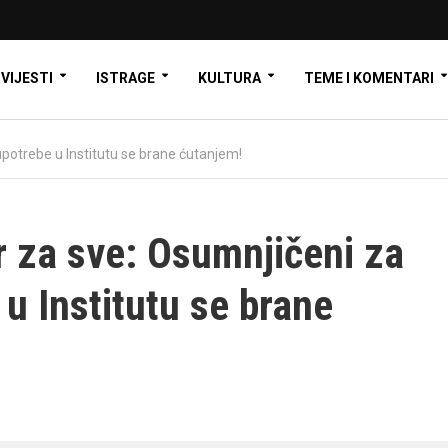
VIJESTI
ISTRAGE
KULTURA
TEME I KOMENTARI
oupotrebe u Institutu se brane ćutanjem!
or za sve: Osumnjičeni za
u Institutu se brane